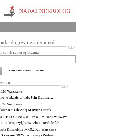
 nekrologów i wspomnień
wisko lub numer ogłoszenia:
+ szukanie zaawansowane
KROLOGI
.2026
Warszawa
ie Wydziału dr hab. Julii Kubisie,...
.2026
Warszawa
kochanej i dzielnej Marylce Butruk...
Tadeusz Duniec
wiek: 79
07.08.2026
Warszawa
kim żalem przyjęliśmy wiadomość, że 29...
zata Kościelska
07.08.2026
Warszawa
3 sierpnia 2026 roku zmarła Profesor...