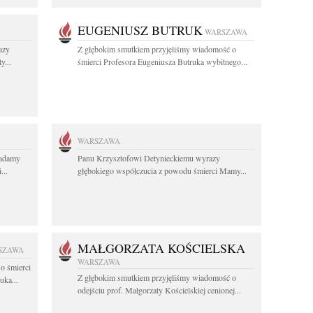
EUGENIUSZ BUTRUK
WARSZAWA
azy
Z głębokim smutkiem przyjęliśmy wiadomość o
y...
śmierci Profesora Eugeniusza Butruka wybitnego...
WARSZAWA
ładamy
Panu Krzysztofowi Detynieckiemu wyrazy
...
głębokiego współczucia z powodu śmierci Mamy...
MAŁGORZATA KOŚCIELSKA
SZAWA
WARSZAWA
o śmierci
Z głębokim smutkiem przyjęliśmy wiadomość o
uka...
odejściu prof. Małgorzaty Kościelskiej cenionej...