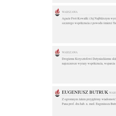
WARSZAWA
Agacie Frol-Kowalik i Jej Najbliższym wyr
szczerego współczucia z powodu śmierci Tat
WARSZAWA
Drogiemu Krzysztofowi Detynieckiemu sk
najszczersze wyrazy współczucia, wsparcia i
EUGENIUSZ BUTRUK
WAR
Z ogromnym żalem przyjęliśmy wiadomość 
Pana prof. dra hab. n. med. Eugeniusza Butr