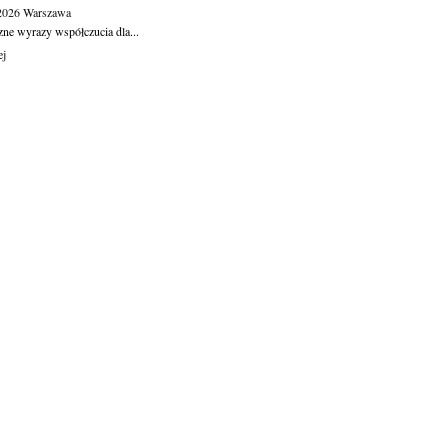
.2026
Warszawa
zne wyrazy współczucia dla...
ej