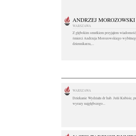
ANDRZEJ MOROZOWSKI
WARSZAWA
Z głębokim smutkiem przyjąłem wiadomość
śmierci Andrzeja Morozowskiego wybitneg
dziennikarza,...
WARSZAWA
Dziekanie Wydziału dr hab. Julii Kubisie, p
wyrazy najgłębszego...