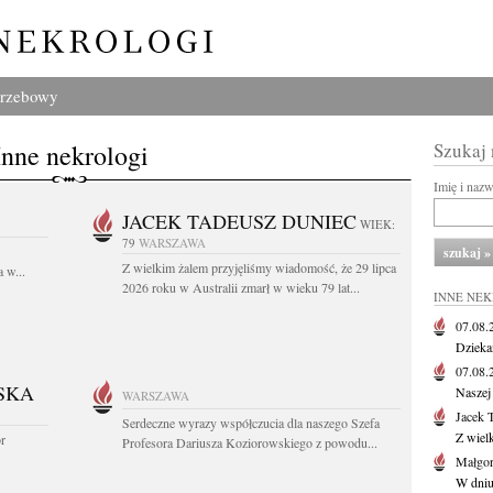
grzebowy
Inne nekrologi
Szukaj
Imię i naz
JACEK TADEUSZ DUNIEC
WIEK:
79
WARSZAWA
Z wielkim żalem przyjęliśmy wiadomość, że 29 lipca
 w...
2026 roku w Australii zmarł w wieku 79 lat...
INNE NE
07.08
Dziekan
07.08
SKA
Naszej 
WARSZAWA
Jacek 
Serdeczne wyrazy współczucia dla naszego Szefa
Z wiel
or
Profesora Dariusza Koziorowskiego z powodu...
Małgor
W dniu 