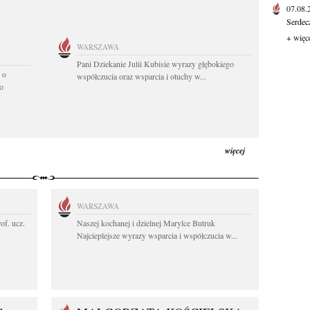
07.08
Serdec
+ więc
WARSZAWA
Pani Dziekanie Julii Kubisie wyrazy głębokiego
 o
współczucia oraz wsparcia i otuchy w...
o
więcej
WARSZAWA
rof. ucz.
Naszej kochanej i dzielnej Marylce Butruk
Najcieplejsze wyrazy wsparcia i współczucia w...