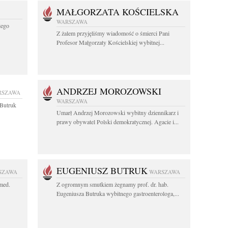
MAŁGORZATA KOŚCIELSKA
WARSZAWA
iego
Z żalem przyjęliśmy wiadomość o śmierci Pani
Profesor Małgorzaty Kościelskiej wybitnej...
ANDRZEJ MOROZOWSKI
RSZAWA
WARSZAWA
z Butruk
Umarł Andrzej Morozowski wybitny dziennikarz i
prawy obywatel Polski demokratycznej. Agacie i...
EUGENIUSZ BUTRUK
SZAWA
WARSZAWA
 med.
Z ogromnym smutkiem żegnamy prof. dr. hab.
Eugeniusza Butruka wybitnego gastroenterologa,...