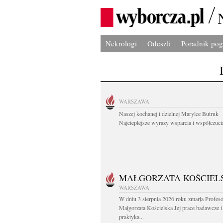
Nekrologi
Odeszli
Poradnik po
WARSZAWA
Naszej kochanej i dzielnej Marylce Butruk
Najcieplejsze wyrazy wsparcia i współczucia
MAŁGORZATA KOŚCIEL
WARSZAWA
W dniu 3 sierpnia 2026 roku zmarła Profes
Małgorzata Kościelska Jej prace badawcze i
praktyka...