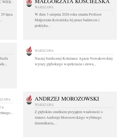
C
MAŁGORZATA KOŚCIELSKA
WIEK:
WARSZAWA
 29 lipca
W dniu 3 sierpnia 2026 roku zmarła Profesor
..
Małgorzata Kościelska Jej prace badawcze i
praktyka...
WARSZAWA
Szefa
Naszej Serdecznej Koleżance Agacie Nowakowskiej
du...
wyrazy głębokiego współczucia i słowa...
ANDRZEJ MOROZOWSKI
SZAWA
WARSZAWA
ć o
Z głębokim smutkiem przyjąłem wiadomość o
itnego...
śmierci Andrzeja Morozowskiego wybitnego
dziennikarza,...