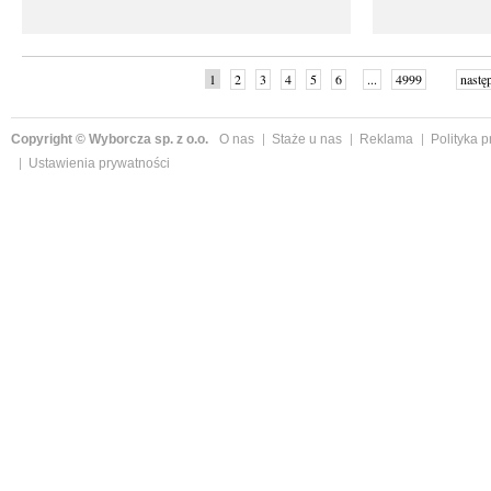
1
2
3
4
5
6
...
4999
nastę
Copyright © Wyborcza sp. z o.o.
O nas
Staże u nas
Reklama
Polityka 
Ustawienia prywatności