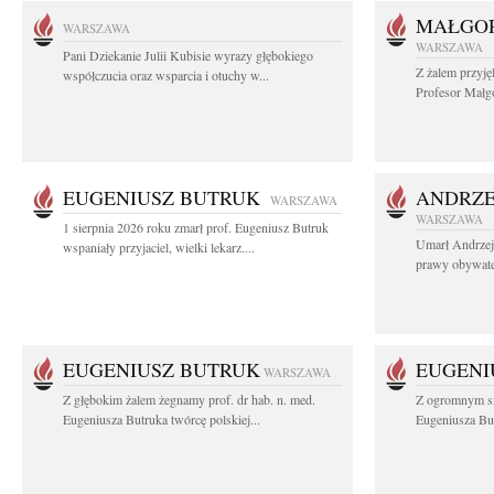
MAŁGOR
WARSZAWA
WARSZAWA
Pani Dziekanie Julii Kubisie wyrazy głębokiego
Z żalem przyję
współczucia oraz wsparcia i otuchy w...
Profesor Małgo
EUGENIUSZ BUTRUK
ANDRZE
WARSZAWA
WARSZAWA
1 sierpnia 2026 roku zmarł prof. Eugeniusz Butruk
Umarł Andrzej
wspaniały przyjaciel, wielki lekarz....
prawy obywatel
EUGENIUSZ BUTRUK
EUGENI
WARSZAWA
Z głębokim żalem żegnamy prof. dr hab. n. med.
Z ogromnym sm
Eugeniusza Butruka twórcę polskiej...
Eugeniusza But