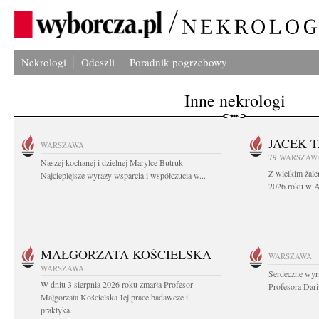
Nekrologi
Odeszli
Poradnik pogrzebowy
Inne nekrologi
JACEK 
WARSZAWA
79
WARSZAW
Naszej kochanej i dzielnej Marylce Butruk
Z wielkim żale
Najcieplejsze wyrazy wsparcia i współczucia w...
2026 roku w Au
MAŁGORZATA KOŚCIELSKA
WARSZAWA
WARSZAWA
Serdeczne wyr
W dniu 3 sierpnia 2026 roku zmarła Profesor
Profesora Dar
Małgorzata Kościelska Jej prace badawcze i
praktyka...