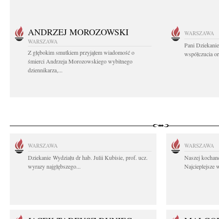
ANDRZEJ MOROZOWSKI
WARSZAWA
WARSZAWA
Pani Dziekanie
Z głębokim smutkiem przyjąłem wiadomość o
współczucia or
śmierci Andrzeja Morozowskiego wybitnego
dziennikarza,...
WARSZAWA
WARSZAWA
Dziekanie Wydziału dr hab. Julii Kubisie, prof. ucz.
Naszej kochane
wyrazy najgłębszego...
Najcieplejsze 