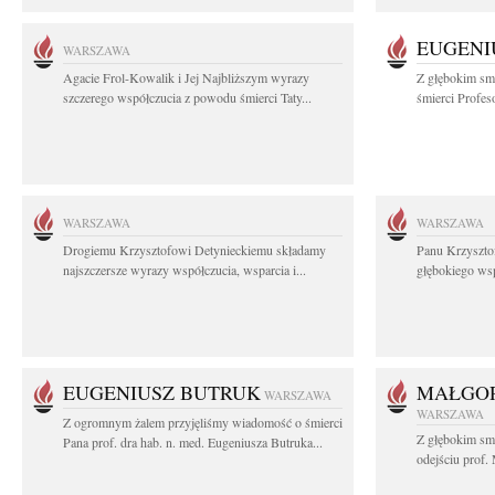
EUGENI
WARSZAWA
Agacie Frol-Kowalik i Jej Najbliższym wyrazy
Z głębokim sm
szczerego współczucia z powodu śmierci Taty...
śmierci Profes
WARSZAWA
WARSZAWA
Drogiemu Krzysztofowi Detynieckiemu składamy
Panu Krzyszto
najszczersze wyrazy współczucia, wsparcia i...
głębokiego ws
EUGENIUSZ BUTRUK
MAŁGOR
WARSZAWA
WARSZAWA
Z ogromnym żalem przyjęliśmy wiadomość o śmierci
Z głębokim sm
Pana prof. dra hab. n. med. Eugeniusza Butruka...
odejściu prof. 