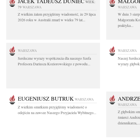
JACEK TADEUSZ DUNIEC
MAŁGOR
WIEK:
79
WARSZAWA
WARSZAWA
Z wielkim żalem przyjęliśmy wiadomość, że 29 lipca
W dniu 3 sierp
2026 roku w Australii zmarł w wieku 79 lat...
Małgorzata Koś
praktyka...
WARSZAWA
WARSZAWA
Serdeczne wyrazy współczucia dla naszego Szefa
Naszej Serdec
Profesora Dariusza Koziorowskiego z powodu...
wyrazy głęboki
EUGENIUSZ BUTRUK
ANDRZE
WARSZAWA
WARSZAWA
Z wielkim smutkiem przyjęliśmy wiadomość o
Z głębokim sm
odejściu na zawsze Naszego Przyjaciela Wybitnego...
śmierci Andrz
dziennikarza,...