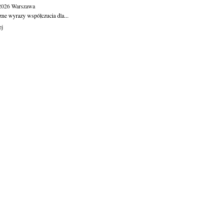
.2026
Warszawa
zne wyrazy współczucia dla...
ej