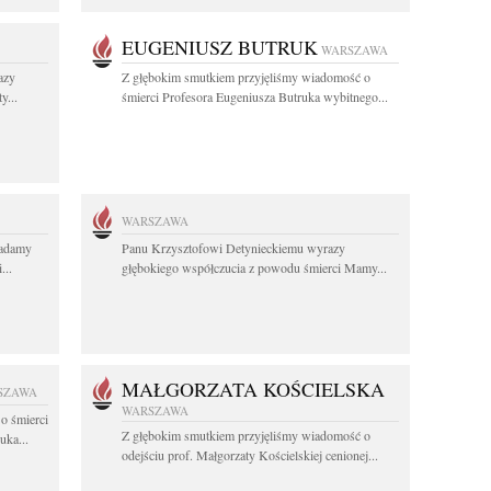
EUGENIUSZ BUTRUK
WARSZAWA
azy
Z głębokim smutkiem przyjęliśmy wiadomość o
y...
śmierci Profesora Eugeniusza Butruka wybitnego...
WARSZAWA
ładamy
Panu Krzysztofowi Detynieckiemu wyrazy
...
głębokiego współczucia z powodu śmierci Mamy...
MAŁGORZATA KOŚCIELSKA
SZAWA
WARSZAWA
o śmierci
Z głębokim smutkiem przyjęliśmy wiadomość o
uka...
odejściu prof. Małgorzaty Kościelskiej cenionej...