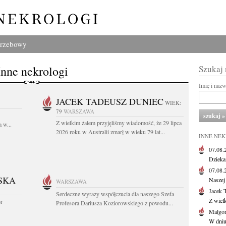
grzebowy
Inne nekrologi
Szukaj
Imię i naz
JACEK TADEUSZ DUNIEC
WIEK:
79
WARSZAWA
Z wielkim żalem przyjęliśmy wiadomość, że 29 lipca
 w...
2026 roku w Australii zmarł w wieku 79 lat...
INNE NE
07.08
Dziekan
07.08
SKA
Naszej 
WARSZAWA
Jacek 
Serdeczne wyrazy współczucia dla naszego Szefa
Z wiel
or
Profesora Dariusza Koziorowskiego z powodu...
Małgor
W dniu 