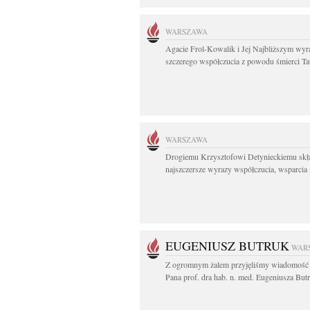
WARSZAWA
Agacie Frol-Kowalik i Jej Najbliższym wyr
szczerego współczucia z powodu śmierci Tat
WARSZAWA
Drogiemu Krzysztofowi Detynieckiemu sk
najszczersze wyrazy współczucia, wsparcia i
EUGENIUSZ BUTRUK
WAR
Z ogromnym żalem przyjęliśmy wiadomość 
Pana prof. dra hab. n. med. Eugeniusza Butr