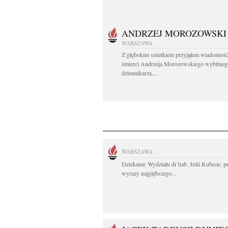
ANDRZEJ MOROZOWSKI
WARSZAWA
Z głębokim smutkiem przyjąłem wiadomość
śmierci Andrzeja Morozowskiego wybitneg
dziennikarza,...
WARSZAWA
Dziekanie Wydziału dr hab. Julii Kubisie, p
wyrazy najgłębszego...