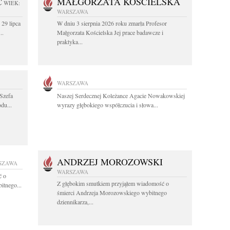
C
MAŁGORZATA KOŚCIELSKA
WIEK:
WARSZAWA
 29 lipca
W dniu 3 sierpnia 2026 roku zmarła Profesor
..
Małgorzata Kościelska Jej prace badawcze i
praktyka...
WARSZAWA
Szefa
Naszej Serdecznej Koleżance Agacie Nowakowskiej
du...
wyrazy głębokiego współczucia i słowa...
ANDRZEJ MOROZOWSKI
SZAWA
WARSZAWA
ć o
Z głębokim smutkiem przyjąłem wiadomość o
itnego...
śmierci Andrzeja Morozowskiego wybitnego
dziennikarza,...