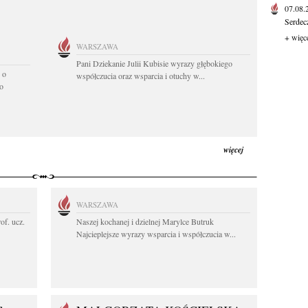
07.08
Serdec
+ więc
WARSZAWA
Pani Dziekanie Julii Kubisie wyrazy głębokiego
 o
współczucia oraz wsparcia i otuchy w...
o
więcej
WARSZAWA
rof. ucz.
Naszej kochanej i dzielnej Marylce Butruk
Najcieplejsze wyrazy wsparcia i współczucia w...