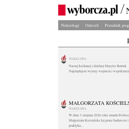
Nekrologi
Odeszli
Poradnik po
WARSZAWA
Naszej kochanej i dzielnej Marylce Butruk
Najcieplejsze wyrazy wsparcia i współczucia
MAŁGORZATA KOŚCIEL
WARSZAWA
W dniu 3 sierpnia 2026 roku zmarła Profes
Małgorzata Kościelska Jej prace badawcze i
praktyka...