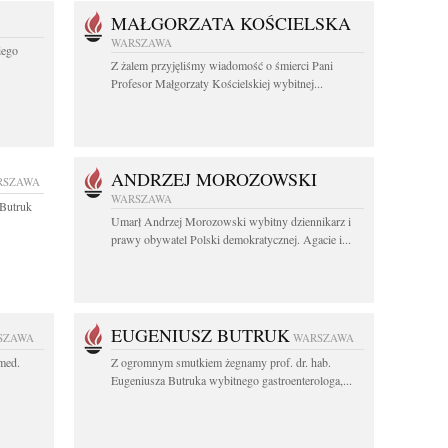
MAŁGORZATA KOŚCIELSKA
WARSZAWA
iego
Z żalem przyjęliśmy wiadomość o śmierci Pani
Profesor Małgorzaty Kościelskiej wybitnej...
ANDRZEJ MOROZOWSKI
RSZAWA
WARSZAWA
z Butruk
Umarł Andrzej Morozowski wybitny dziennikarz i
prawy obywatel Polski demokratycznej. Agacie i...
EUGENIUSZ BUTRUK
SZAWA
WARSZAWA
 med.
Z ogromnym smutkiem żegnamy prof. dr. hab.
Eugeniusza Butruka wybitnego gastroenterologa,...