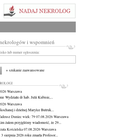
 nekrologów i wspomnień
wisko lub numer ogłoszenia:
+ szukanie zaawansowane
KROLOGI
.2026
Warszawa
ie Wydziału dr hab. Julii Kubisie,...
.2026
Warszawa
kochanej i dzielnej Marylce Butruk...
Tadeusz Duniec
wiek: 79
07.08.2026
Warszawa
kim żalem przyjęliśmy wiadomość, że 29...
zata Kościelska
07.08.2026
Warszawa
3 sierpnia 2026 roku zmarła Profesor...