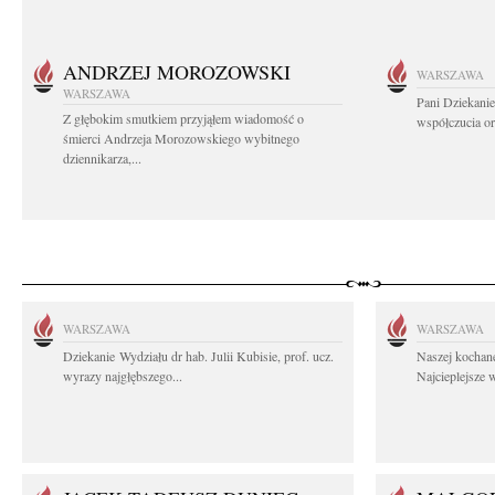
ANDRZEJ MOROZOWSKI
WARSZAWA
WARSZAWA
Pani Dziekanie
Z głębokim smutkiem przyjąłem wiadomość o
współczucia or
śmierci Andrzeja Morozowskiego wybitnego
dziennikarza,...
WARSZAWA
WARSZAWA
Dziekanie Wydziału dr hab. Julii Kubisie, prof. ucz.
Naszej kochane
wyrazy najgłębszego...
Najcieplejsze 