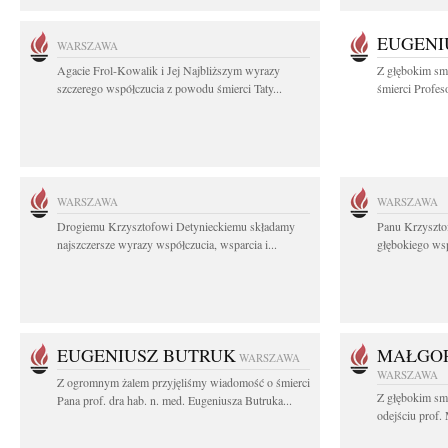
EUGENI
WARSZAWA
Agacie Frol-Kowalik i Jej Najbliższym wyrazy
Z głębokim sm
szczerego współczucia z powodu śmierci Taty...
śmierci Profes
WARSZAWA
WARSZAWA
Drogiemu Krzysztofowi Detynieckiemu składamy
Panu Krzyszto
najszczersze wyrazy współczucia, wsparcia i...
głębokiego ws
EUGENIUSZ BUTRUK
MAŁGOR
WARSZAWA
WARSZAWA
Z ogromnym żalem przyjęliśmy wiadomość o śmierci
Z głębokim sm
Pana prof. dra hab. n. med. Eugeniusza Butruka...
odejściu prof. 