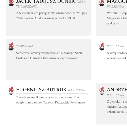
JACEK TADEUSZ DUNIEC
MAŁGOR
WIEK:
79
WARSZAWA
WARSZAWA
Z wielkim żalem przyjęliśmy wiadomość, że 29 lipca
W dniu 3 sierp
2026 roku w Australii zmarł w wieku 79 lat...
Małgorzata Koś
praktyka...
WARSZAWA
WARSZAWA
Serdeczne wyrazy współczucia dla naszego Szefa
Naszej Serdec
Profesora Dariusza Koziorowskiego z powodu...
wyrazy głęboki
EUGENIUSZ BUTRUK
ANDRZE
WARSZAWA
WARSZAWA
Z wielkim smutkiem przyjęliśmy wiadomość o
Z głębokim sm
odejściu na zawsze Naszego Przyjaciela Wybitnego...
śmierci Andrz
dziennikarza,...