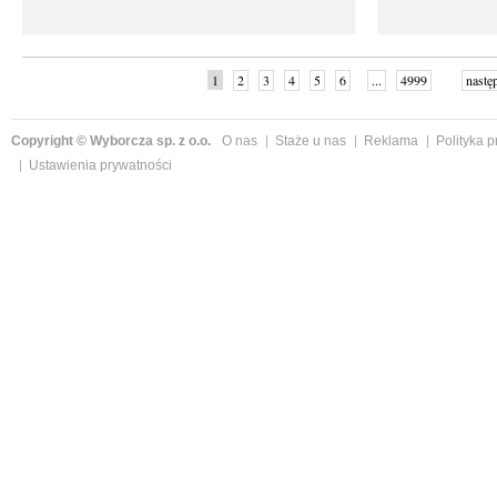
1
2
3
4
5
6
...
4999
nastę
Copyright © Wyborcza sp. z o.o.
O nas
Staże u nas
Reklama
Polityka 
Ustawienia prywatności