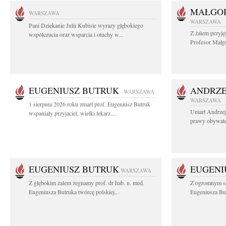
MAŁGOR
WARSZAWA
WARSZAWA
Pani Dziekanie Julii Kubisie wyrazy głębokiego
Z żalem przyję
współczucia oraz wsparcia i otuchy w...
Profesor Małgo
EUGENIUSZ BUTRUK
ANDRZE
WARSZAWA
WARSZAWA
1 sierpnia 2026 roku zmarł prof. Eugeniusz Butruk
Umarł Andrzej
wspaniały przyjaciel, wielki lekarz....
prawy obywatel
EUGENIUSZ BUTRUK
EUGENI
WARSZAWA
Z głębokim żalem żegnamy prof. dr hab. n. med.
Z ogromnym sm
Eugeniusza Butruka twórcę polskiej...
Eugeniusza But