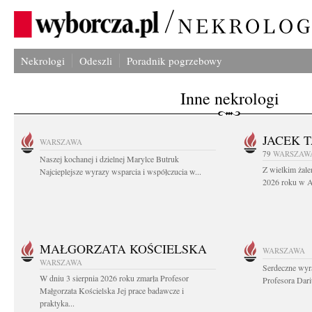
Nekrologi
Odeszli
Poradnik pogrzebowy
Inne nekrologi
JACEK 
WARSZAWA
79
WARSZAW
Naszej kochanej i dzielnej Marylce Butruk
Z wielkim żale
Najcieplejsze wyrazy wsparcia i współczucia w...
2026 roku w Au
MAŁGORZATA KOŚCIELSKA
WARSZAWA
WARSZAWA
Serdeczne wyr
W dniu 3 sierpnia 2026 roku zmarła Profesor
Profesora Dar
Małgorzata Kościelska Jej prace badawcze i
praktyka...