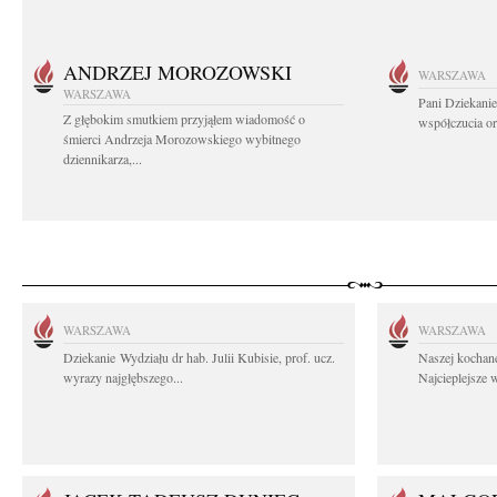
ANDRZEJ MOROZOWSKI
WARSZAWA
WARSZAWA
Pani Dziekanie
Z głębokim smutkiem przyjąłem wiadomość o
współczucia or
śmierci Andrzeja Morozowskiego wybitnego
dziennikarza,...
WARSZAWA
WARSZAWA
Dziekanie Wydziału dr hab. Julii Kubisie, prof. ucz.
Naszej kochane
wyrazy najgłębszego...
Najcieplejsze 