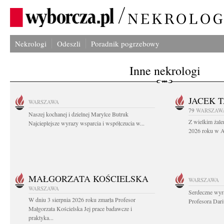
Nekrologi
Odeszli
Poradnik pogrzebowy
Inne nekrologi
JACEK 
WARSZAWA
79
WARSZAW
Naszej kochanej i dzielnej Marylce Butruk
Z wielkim żale
Najcieplejsze wyrazy wsparcia i współczucia w...
2026 roku w Au
MAŁGORZATA KOŚCIELSKA
WARSZAWA
WARSZAWA
Serdeczne wyr
W dniu 3 sierpnia 2026 roku zmarła Profesor
Profesora Dar
Małgorzata Kościelska Jej prace badawcze i
praktyka...