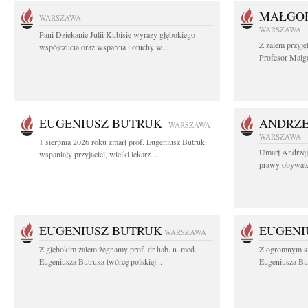
MAŁGOR
WARSZAWA
WARSZAWA
Pani Dziekanie Julii Kubisie wyrazy głębokiego
Z żalem przyję
współczucia oraz wsparcia i otuchy w...
Profesor Małgo
EUGENIUSZ BUTRUK
ANDRZE
WARSZAWA
WARSZAWA
1 sierpnia 2026 roku zmarł prof. Eugeniusz Butruk
Umarł Andrzej
wspaniały przyjaciel, wielki lekarz....
prawy obywatel
EUGENIUSZ BUTRUK
EUGENI
WARSZAWA
Z głębokim żalem żegnamy prof. dr hab. n. med.
Z ogromnym sm
Eugeniusza Butruka twórcę polskiej...
Eugeniusza But