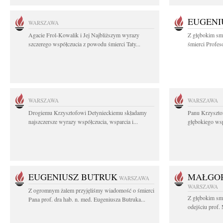
EUGENI
WARSZAWA
Agacie Frol-Kowalik i Jej Najbliższym wyrazy
Z głębokim sm
szczerego współczucia z powodu śmierci Taty...
śmierci Profes
WARSZAWA
WARSZAWA
Drogiemu Krzysztofowi Detynieckiemu składamy
Panu Krzyszto
najszczersze wyrazy współczucia, wsparcia i...
głębokiego ws
EUGENIUSZ BUTRUK
MAŁGOR
WARSZAWA
WARSZAWA
Z ogromnym żalem przyjęliśmy wiadomość o śmierci
Z głębokim sm
Pana prof. dra hab. n. med. Eugeniusza Butruka...
odejściu prof. 