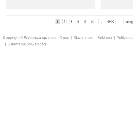
1
2
3
4
5
6
...
4999
nastę
Copyright © Wyborcza sp. z o.o.
O nas
Staże u nas
Reklama
Polityka 
Ustawienia prywatności