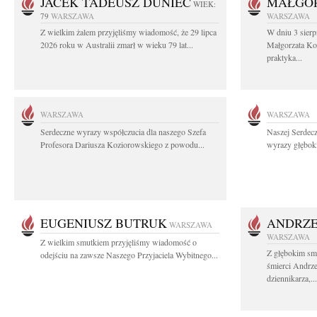
JACEK TADEUSZ DUNIEC
MAŁGOR
WIEK:
79
WARSZAWA
WARSZAWA
Z wielkim żalem przyjęliśmy wiadomość, że 29 lipca
W dniu 3 sierp
2026 roku w Australii zmarł w wieku 79 lat...
Małgorzata Koś
praktyka...
WARSZAWA
WARSZAWA
Serdeczne wyrazy współczucia dla naszego Szefa
Naszej Serdec
Profesora Dariusza Koziorowskiego z powodu...
wyrazy głęboki
EUGENIUSZ BUTRUK
ANDRZE
WARSZAWA
WARSZAWA
Z wielkim smutkiem przyjęliśmy wiadomość o
Z głębokim sm
odejściu na zawsze Naszego Przyjaciela Wybitnego...
śmierci Andrz
dziennikarza,...