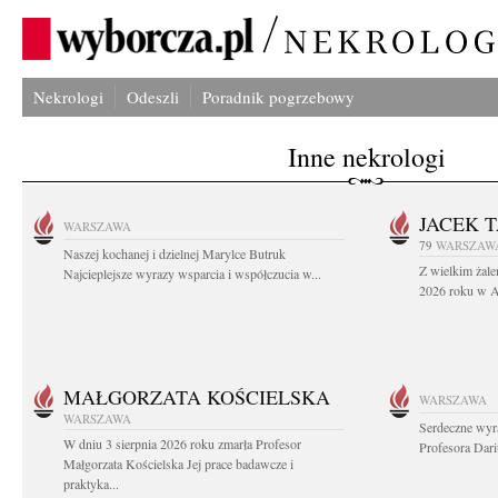
Nekrologi
Odeszli
Poradnik pogrzebowy
Inne nekrologi
JACEK 
WARSZAWA
79
WARSZAW
Naszej kochanej i dzielnej Marylce Butruk
Z wielkim żale
Najcieplejsze wyrazy wsparcia i współczucia w...
2026 roku w Au
MAŁGORZATA KOŚCIELSKA
WARSZAWA
WARSZAWA
Serdeczne wyr
W dniu 3 sierpnia 2026 roku zmarła Profesor
Profesora Dar
Małgorzata Kościelska Jej prace badawcze i
praktyka...