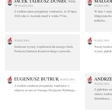
JACEK TADEUSZ DUNIEC
MAŁGOR
WIEK:
79
WARSZAWA
WARSZAWA
Z wielkim żalem przyjęliśmy wiadomość, że 29 lipca
W dniu 3 sierp
2026 roku w Australii zmarł w wieku 79 lat...
Małgorzata Koś
praktyka...
WARSZAWA
WARSZAWA
Serdeczne wyrazy współczucia dla naszego Szefa
Naszej Serdec
Profesora Dariusza Koziorowskiego z powodu...
wyrazy głęboki
EUGENIUSZ BUTRUK
ANDRZE
WARSZAWA
WARSZAWA
Z wielkim smutkiem przyjęliśmy wiadomość o
Z głębokim sm
odejściu na zawsze Naszego Przyjaciela Wybitnego...
śmierci Andrz
dziennikarza,...