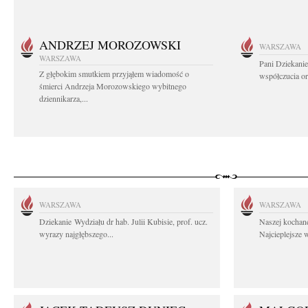
ANDRZEJ MOROZOWSKI
WARSZAWA
WARSZAWA
Pani Dziekanie
Z głębokim smutkiem przyjąłem wiadomość o
współczucia or
śmierci Andrzeja Morozowskiego wybitnego
dziennikarza,...
WARSZAWA
WARSZAWA
Dziekanie Wydziału dr hab. Julii Kubisie, prof. ucz.
Naszej kochane
wyrazy najgłębszego...
Najcieplejsze 