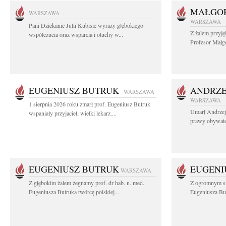
MAŁGOR
WARSZAWA
WARSZAWA
Pani Dziekanie Julii Kubisie wyrazy głębokiego
Z żalem przyję
współczucia oraz wsparcia i otuchy w...
Profesor Małgo
EUGENIUSZ BUTRUK
ANDRZE
WARSZAWA
WARSZAWA
1 sierpnia 2026 roku zmarł prof. Eugeniusz Butruk
Umarł Andrzej
wspaniały przyjaciel, wielki lekarz....
prawy obywatel
EUGENIUSZ BUTRUK
EUGENI
WARSZAWA
Z głębokim żalem żegnamy prof. dr hab. n. med.
Z ogromnym sm
Eugeniusza Butruka twórcę polskiej...
Eugeniusza But