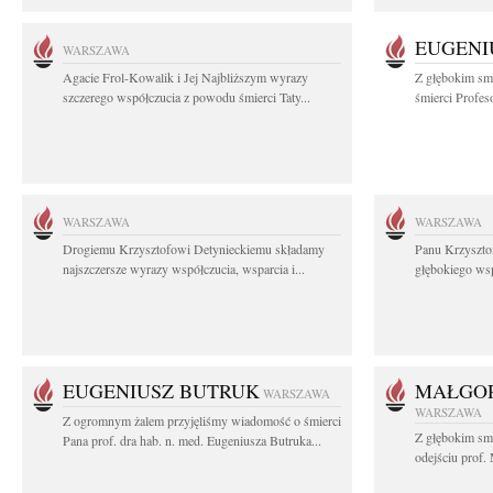
EUGENI
WARSZAWA
Agacie Frol-Kowalik i Jej Najbliższym wyrazy
Z głębokim sm
szczerego współczucia z powodu śmierci Taty...
śmierci Profes
WARSZAWA
WARSZAWA
Drogiemu Krzysztofowi Detynieckiemu składamy
Panu Krzyszto
najszczersze wyrazy współczucia, wsparcia i...
głębokiego ws
EUGENIUSZ BUTRUK
MAŁGOR
WARSZAWA
WARSZAWA
Z ogromnym żalem przyjęliśmy wiadomość o śmierci
Z głębokim sm
Pana prof. dra hab. n. med. Eugeniusza Butruka...
odejściu prof. 