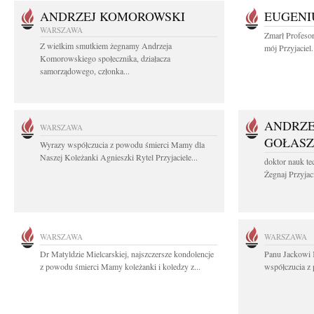
ANDRZEJ KOMOROWSKI
EUGENI
WARSZAWA
Zmarł Profeso
Z wielkim smutkiem żegnamy Andrzeja
mój Przyjaciel.
Komorowskiego społecznika, działacza
samorządowego, członka...
ANDRZE
WARSZAWA
GOŁASZ
Wyrazy współczucia z powodu śmierci Mamy dla
Naszej Koleżanki Agnieszki Rytel Przyjaciele...
doktor nauk te
Żegnaj Przyjaci
WARSZAWA
WARSZAWA
Dr Matyldzie Mielcarskiej, najszczersze kondolencje
Panu Jackowi 
z powodu śmierci Mamy koleżanki i koledzy z...
współczucia z 