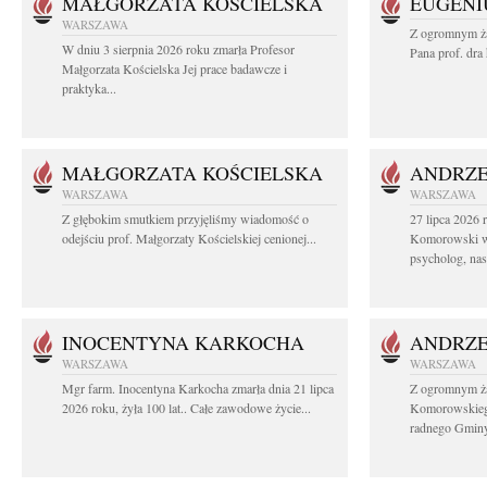
MAŁGORZATA KOŚCIELSKA
EUGENI
WARSZAWA
Z ogromnym ża
W dniu 3 sierpnia 2026 roku zmarła Profesor
Pana prof. dra
Małgorzata Kościelska Jej prace badawcze i
praktyka...
MAŁGORZATA KOŚCIELSKA
ANDRZE
WARSZAWA
WARSZAWA
Z głębokim smutkiem przyjęliśmy wiadomość o
27 lipca 2026 
odejściu prof. Małgorzaty Kościelskiej cenionej...
Komorowski ws
psycholog, nasz
INOCENTYNA KARKOCHA
ANDRZE
WARSZAWA
WARSZAWA
Mgr farm. Inocentyna Karkocha zmarła dnia 21 lipca
Z ogromnym ż
2026 roku, żyła 100 lat.. Całe zawodowe życie...
Komorowskiego
radnego Gminy