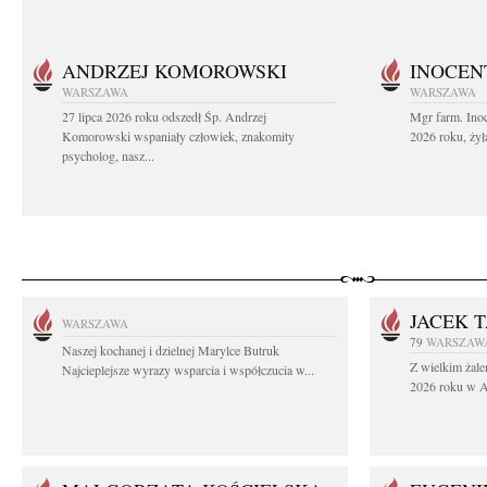
ANDRZEJ KOMOROWSKI
INOCEN
WARSZAWA
WARSZAWA
27 lipca 2026 roku odszedł Śp. Andrzej
Mgr farm. Inoc
Komorowski wspaniały człowiek, znakomity
2026 roku, żył
psycholog, nasz...
JACEK 
WARSZAWA
79
WARSZAW
Naszej kochanej i dzielnej Marylce Butruk
Z wielkim żale
Najcieplejsze wyrazy wsparcia i współczucia w...
2026 roku w Au