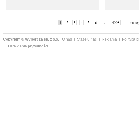
1
2
3
4
5
6
...
4998
nastę
Copyright © Wyborcza sp. z o.o.
O nas
Staże u nas
Reklama
Polityka 
Ustawienia prywatności