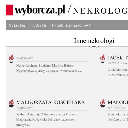
Nekrologi
Odeszli
Poradnik pogrzebowy
Inne nekrologi
JACEK 
WARSZAWA
79
WARSZAW
Naszej kochanej i dzielnej Marylce Butruk
Z wielkim żale
Najcieplejsze wyrazy wsparcia i współczucia w...
2026 roku w Au
MAŁGORZATA KOŚCIELSKA
MAŁGOR
WARSZAWA
WARSZAWA
W dniu 3 sierpnia 2026 roku zmarła Profesor
Z głębokim sm
Małgorzata Kościelska Jej prace badawcze i
odejściu prof. 
praktyka...