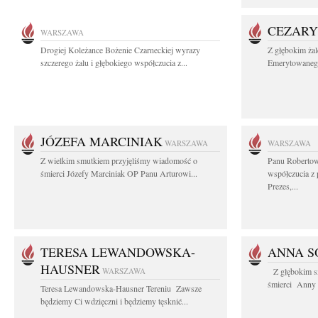
CEZARY
WARSZAWA
Drogiej Koleżance Bożenie Czarneckiej wyrazy
Z głębokim ża
szczerego żalu i głębokiego współczucia z...
Emerytowanego
JÓZEFA MARCINIAK
WARSZAWA
WARSZAWA
Z wielkim smutkiem przyjęliśmy wiadomość o
Panu Robertow
śmierci Józefy Marciniak OP Panu Arturowi...
współczucia z
Prezes,...
TERESA LEWANDOWSKA-
ANNA S
HAUSNER
WARSZAWA
Z głębokim s
śmierci Anny S
Teresa Lewandowska-Hausner Tereniu Zawsze
będziemy Ci wdzięczni i będziemy tęsknić...