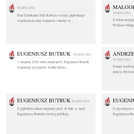
MAŁGOR
WARSZAWA
WARSZAWA
Pani Dziekanie Julii Kubisie wyrazy głębokiego
Z żalem przyję
współczucia oraz wsparcia i otuchy w...
Profesor Małgo
EUGENIUSZ BUTRUK
ANDRZE
WARSZAWA
WARSZAWA
1 sierpnia 2026 roku zmarł prof. Eugeniusz Butruk
Umarł Andrzej
wspaniały przyjaciel, wielki lekarz....
prawy obywatel
EUGENIUSZ BUTRUK
EUGENI
WARSZAWA
Z głębokim żalem żegnamy prof. dr hab. n. med.
Z ogromnym sm
Eugeniusza Butruka twórcę polskiej...
Eugeniusza But