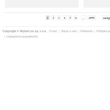
1
2
3
4
5
6
...
4999
nastę
Copyright © Wyborcza sp. z o.o.
O nas
Staże u nas
Reklama
Polityka 
Ustawienia prywatności