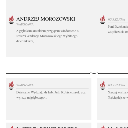
ANDRZEJ MOROZOWSKI
WARSZAWA
WARSZAWA
Pani Dziekanie
Z głębokim smutkiem przyjąłem wiadomość o
współczucia or
śmierci Andrzeja Morozowskiego wybitnego
dziennikarza,...
WARSZAWA
WARSZAWA
Dziekanie Wydziału dr hab. Julii Kubisie, prof. ucz.
Naszej kochane
wyrazy najgłębszego...
Najcieplejsze 