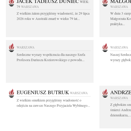
JACEK TADEUSZ DUNIEC
MAŁGOR
WIEK:
79
WARSZAWA
WARSZAWA
Z wielkim żalem przyjęliśmy wiadomość, że 29 lipca
W dniu 3 sierp
2026 roku w Australii zmarł w wieku 79 lat...
Małgorzata Koś
praktyka...
WARSZAWA
WARSZAWA
Serdeczne wyrazy współczucia dla naszego Szefa
Naszej Serdec
Profesora Dariusza Koziorowskiego z powodu...
wyrazy głęboki
EUGENIUSZ BUTRUK
ANDRZE
WARSZAWA
WARSZAWA
Z wielkim smutkiem przyjęliśmy wiadomość o
Z głębokim sm
odejściu na zawsze Naszego Przyjaciela Wybitnego...
śmierci Andrz
dziennikarza,...