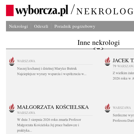
Nekrologi
Odeszli
Poradnik pogrzebowy
Inne nekrologi
JACEK 
WARSZAWA
79
WARSZAW
Naszej kochanej i dzielnej Marylce Butruk
Z wielkim żale
Najcieplejsze wyrazy wsparcia i współczucia w...
2026 roku w Au
MAŁGORZATA KOŚCIELSKA
WARSZAWA
WARSZAWA
Serdeczne wyr
W dniu 3 sierpnia 2026 roku zmarła Profesor
Profesora Dar
Małgorzata Kościelska Jej prace badawcze i
praktyka...