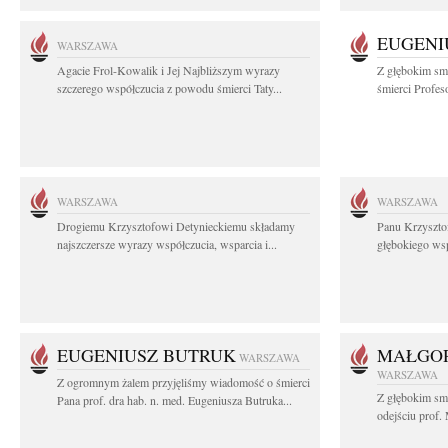
EUGENI
WARSZAWA
Agacie Frol-Kowalik i Jej Najbliższym wyrazy
Z głębokim sm
szczerego współczucia z powodu śmierci Taty...
śmierci Profes
WARSZAWA
WARSZAWA
Drogiemu Krzysztofowi Detynieckiemu składamy
Panu Krzyszto
najszczersze wyrazy współczucia, wsparcia i...
głębokiego ws
EUGENIUSZ BUTRUK
MAŁGOR
WARSZAWA
WARSZAWA
Z ogromnym żalem przyjęliśmy wiadomość o śmierci
Z głębokim sm
Pana prof. dra hab. n. med. Eugeniusza Butruka...
odejściu prof. 