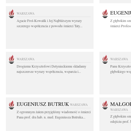
EUGENI
WARSZAWA
Agacie Frol-Kowalik i Jej Najbliższym wyrazy
Z głębokim sm
szczerego współczucia z powodu śmierci Taty...
śmierci Profes
WARSZAWA
WARSZAWA
Drogiemu Krzysztofowi Detynieckiemu składamy
Panu Krzyszto
najszczersze wyrazy współczucia, wsparcia i...
głębokiego ws
EUGENIUSZ BUTRUK
MAŁGOR
WARSZAWA
WARSZAWA
Z ogromnym żalem przyjęliśmy wiadomość o śmierci
Z głębokim sm
Pana prof. dra hab. n. med. Eugeniusza Butruka...
odejściu prof. 