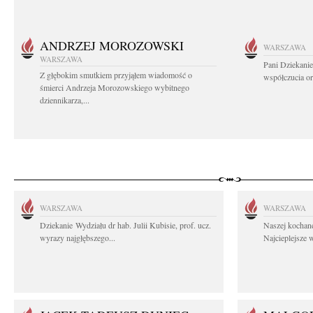
ANDRZEJ MOROZOWSKI
WARSZAWA
WARSZAWA
Pani Dziekanie
Z głębokim smutkiem przyjąłem wiadomość o
współczucia or
śmierci Andrzeja Morozowskiego wybitnego
dziennikarza,...
WARSZAWA
WARSZAWA
Dziekanie Wydziału dr hab. Julii Kubisie, prof. ucz.
Naszej kochane
wyrazy najgłębszego...
Najcieplejsze 