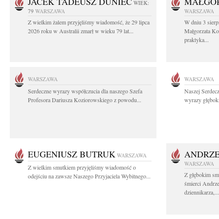
JACEK TADEUSZ DUNIEC
MAŁGOR
WIEK:
79
WARSZAWA
WARSZAWA
Z wielkim żalem przyjęliśmy wiadomość, że 29 lipca
W dniu 3 sierp
2026 roku w Australii zmarł w wieku 79 lat...
Małgorzata Koś
praktyka...
WARSZAWA
WARSZAWA
Serdeczne wyrazy współczucia dla naszego Szefa
Naszej Serdec
Profesora Dariusza Koziorowskiego z powodu...
wyrazy głęboki
EUGENIUSZ BUTRUK
ANDRZE
WARSZAWA
WARSZAWA
Z wielkim smutkiem przyjęliśmy wiadomość o
Z głębokim sm
odejściu na zawsze Naszego Przyjaciela Wybitnego...
śmierci Andrz
dziennikarza,...