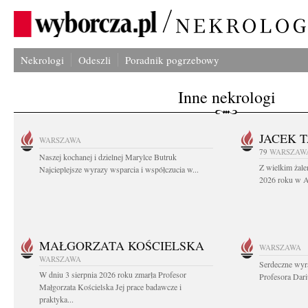
Nekrologi
Odeszli
Poradnik pogrzebowy
Inne nekrologi
JACEK 
WARSZAWA
79
WARSZAW
Naszej kochanej i dzielnej Marylce Butruk
Z wielkim żale
Najcieplejsze wyrazy wsparcia i współczucia w...
2026 roku w Au
MAŁGORZATA KOŚCIELSKA
WARSZAWA
WARSZAWA
Serdeczne wyr
W dniu 3 sierpnia 2026 roku zmarła Profesor
Profesora Dar
Małgorzata Kościelska Jej prace badawcze i
praktyka...