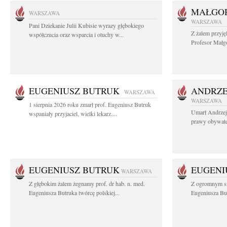
MAŁGOR
WARSZAWA
WARSZAWA
Pani Dziekanie Julii Kubisie wyrazy głębokiego
Z żalem przyję
współczucia oraz wsparcia i otuchy w...
Profesor Małgo
EUGENIUSZ BUTRUK
ANDRZE
WARSZAWA
WARSZAWA
1 sierpnia 2026 roku zmarł prof. Eugeniusz Butruk
Umarł Andrzej
wspaniały przyjaciel, wielki lekarz....
prawy obywatel
EUGENIUSZ BUTRUK
EUGENI
WARSZAWA
Z głębokim żalem żegnamy prof. dr hab. n. med.
Z ogromnym sm
Eugeniusza Butruka twórcę polskiej...
Eugeniusza But