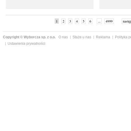
1
2
3
4
5
6
...
4999
nastę
Copyright © Wyborcza sp. z o.o.
O nas
Staże u nas
Reklama
Polityka 
Ustawienia prywatności