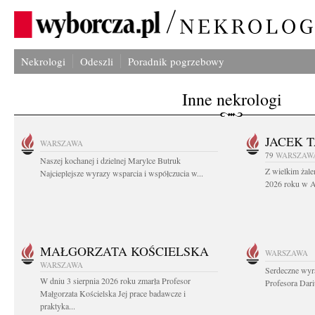
Nekrologi
Odeszli
Poradnik pogrzebowy
Inne nekrologi
JACEK 
WARSZAWA
79
WARSZAW
Naszej kochanej i dzielnej Marylce Butruk
Z wielkim żale
Najcieplejsze wyrazy wsparcia i współczucia w...
2026 roku w Au
MAŁGORZATA KOŚCIELSKA
WARSZAWA
WARSZAWA
Serdeczne wyr
W dniu 3 sierpnia 2026 roku zmarła Profesor
Profesora Dar
Małgorzata Kościelska Jej prace badawcze i
praktyka...