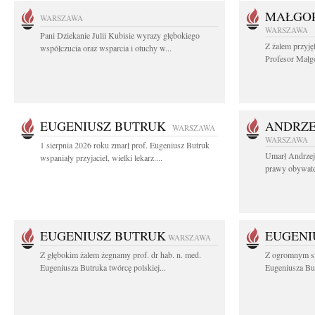
MAŁGOR
WARSZAWA
WARSZAWA
Pani Dziekanie Julii Kubisie wyrazy głębokiego
Z żalem przyję
współczucia oraz wsparcia i otuchy w...
Profesor Małgo
EUGENIUSZ BUTRUK
ANDRZE
WARSZAWA
WARSZAWA
1 sierpnia 2026 roku zmarł prof. Eugeniusz Butruk
Umarł Andrzej
wspaniały przyjaciel, wielki lekarz....
prawy obywatel
EUGENIUSZ BUTRUK
EUGENI
WARSZAWA
Z głębokim żalem żegnamy prof. dr hab. n. med.
Z ogromnym sm
Eugeniusza Butruka twórcę polskiej...
Eugeniusza But