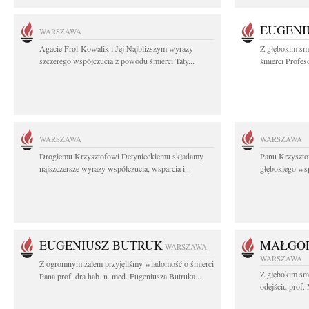
EUGENI
WARSZAWA
Agacie Frol-Kowalik i Jej Najbliższym wyrazy
Z głębokim sm
szczerego współczucia z powodu śmierci Taty...
śmierci Profes
WARSZAWA
WARSZAWA
Drogiemu Krzysztofowi Detynieckiemu składamy
Panu Krzyszto
najszczersze wyrazy współczucia, wsparcia i...
głębokiego ws
EUGENIUSZ BUTRUK
MAŁGOR
WARSZAWA
WARSZAWA
Z ogromnym żalem przyjęliśmy wiadomość o śmierci
Z głębokim sm
Pana prof. dra hab. n. med. Eugeniusza Butruka...
odejściu prof. 