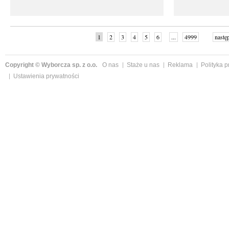
1
2
3
4
5
6
...
4999
nastę
Copyright © Wyborcza sp. z o.o.
O nas
Staże u nas
Reklama
Polityka 
Ustawienia prywatności