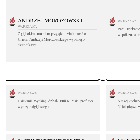
ANDRZEJ MOROZOWSKI
WARSZAWA
WARSZAWA
Pani Dziekanie
Z głębokim smutkiem przyjąłem wiadomość o
współczucia or
śmierci Andrzeja Morozowskiego wybitnego
dziennikarza,...
WARSZAWA
WARSZAWA
Dziekanie Wydziału dr hab. Julii Kubisie, prof. ucz.
Naszej kochane
wyrazy najgłębszego...
Najcieplejsze 