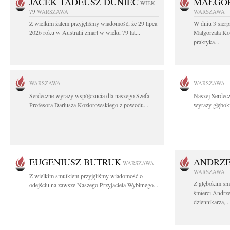
JACEK TADEUSZ DUNIEC
MAŁGOR
WIEK:
79
WARSZAWA
WARSZAWA
Z wielkim żalem przyjęliśmy wiadomość, że 29 lipca
W dniu 3 sierp
2026 roku w Australii zmarł w wieku 79 lat...
Małgorzata Koś
praktyka...
WARSZAWA
WARSZAWA
Serdeczne wyrazy współczucia dla naszego Szefa
Naszej Serdec
Profesora Dariusza Koziorowskiego z powodu...
wyrazy głęboki
EUGENIUSZ BUTRUK
ANDRZE
WARSZAWA
WARSZAWA
Z wielkim smutkiem przyjęliśmy wiadomość o
Z głębokim sm
odejściu na zawsze Naszego Przyjaciela Wybitnego...
śmierci Andrz
dziennikarza,...