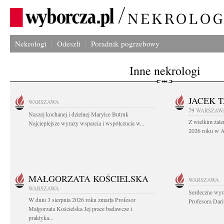
Nekrologi
Odeszli
Poradnik pogrzebowy
Inne nekrologi
JACEK 
WARSZAWA
79
WARSZAW
Naszej kochanej i dzielnej Marylce Butruk
Z wielkim żale
Najcieplejsze wyrazy wsparcia i współczucia w...
2026 roku w Au
MAŁGORZATA KOŚCIELSKA
WARSZAWA
WARSZAWA
Serdeczne wyr
W dniu 3 sierpnia 2026 roku zmarła Profesor
Profesora Dar
Małgorzata Kościelska Jej prace badawcze i
praktyka...