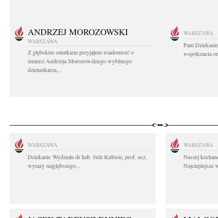
ANDRZEJ MOROZOWSKI
WARSZAWA
WARSZAWA
Pani Dziekanie
Z głębokim smutkiem przyjąłem wiadomość o
współczucia or
śmierci Andrzeja Morozowskiego wybitnego
dziennikarza,...
WARSZAWA
WARSZAWA
Dziekanie Wydziału dr hab. Julii Kubisie, prof. ucz.
Naszej kochane
wyrazy najgłębszego...
Najcieplejsze 