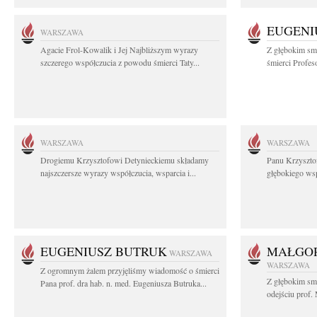
EUGENI
WARSZAWA
Agacie Frol-Kowalik i Jej Najbliższym wyrazy
Z głębokim sm
szczerego współczucia z powodu śmierci Taty...
śmierci Profes
WARSZAWA
WARSZAWA
Drogiemu Krzysztofowi Detynieckiemu składamy
Panu Krzyszto
najszczersze wyrazy współczucia, wsparcia i...
głębokiego ws
EUGENIUSZ BUTRUK
MAŁGOR
WARSZAWA
WARSZAWA
Z ogromnym żalem przyjęliśmy wiadomość o śmierci
Z głębokim sm
Pana prof. dra hab. n. med. Eugeniusza Butruka...
odejściu prof. 