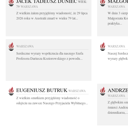
JACEK TADEUSZ DUNIEC
MAŁGOR
WIEK:
79
WARSZAWA
WARSZAWA
Z wielkim żalem przyjęliśmy wiadomość, że 29 lipca
W dniu 3 sierp
2026 roku w Australii zmarł w wieku 79 lat...
Małgorzata Koś
praktyka...
WARSZAWA
WARSZAWA
Serdeczne wyrazy współczucia dla naszego Szefa
Naszej Serdec
Profesora Dariusza Koziorowskiego z powodu...
wyrazy głęboki
EUGENIUSZ BUTRUK
ANDRZE
WARSZAWA
WARSZAWA
Z wielkim smutkiem przyjęliśmy wiadomość o
Z głębokim sm
odejściu na zawsze Naszego Przyjaciela Wybitnego...
śmierci Andrz
dziennikarza,...