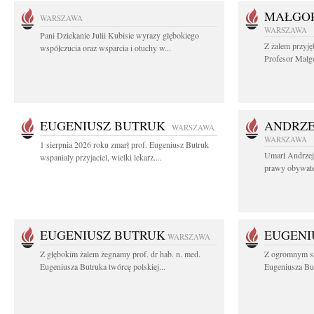
MAŁGOR
WARSZAWA
WARSZAWA
Pani Dziekanie Julii Kubisie wyrazy głębokiego
Z żalem przyję
współczucia oraz wsparcia i otuchy w...
Profesor Małgo
EUGENIUSZ BUTRUK
ANDRZE
WARSZAWA
WARSZAWA
1 sierpnia 2026 roku zmarł prof. Eugeniusz Butruk
Umarł Andrzej
wspaniały przyjaciel, wielki lekarz....
prawy obywatel
EUGENIUSZ BUTRUK
EUGENI
WARSZAWA
Z głębokim żalem żegnamy prof. dr hab. n. med.
Z ogromnym sm
Eugeniusza Butruka twórcę polskiej...
Eugeniusza But