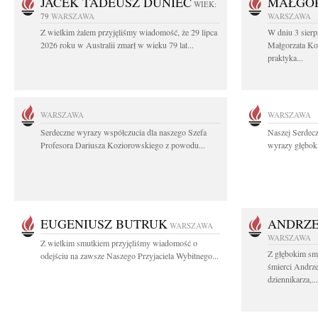
JACEK TADEUSZ DUNIEC
MAŁGOR
WIEK:
79
WARSZAWA
WARSZAWA
Z wielkim żalem przyjęliśmy wiadomość, że 29 lipca
W dniu 3 sierp
2026 roku w Australii zmarł w wieku 79 lat...
Małgorzata Koś
praktyka...
WARSZAWA
WARSZAWA
Serdeczne wyrazy współczucia dla naszego Szefa
Naszej Serdec
Profesora Dariusza Koziorowskiego z powodu...
wyrazy głęboki
EUGENIUSZ BUTRUK
ANDRZE
WARSZAWA
WARSZAWA
Z wielkim smutkiem przyjęliśmy wiadomość o
Z głębokim sm
odejściu na zawsze Naszego Przyjaciela Wybitnego...
śmierci Andrz
dziennikarza,...