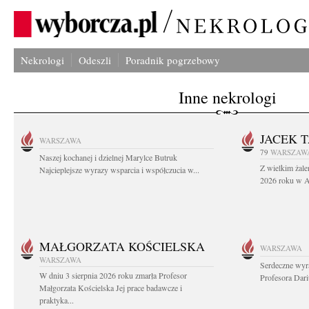
Nekrologi
Odeszli
Poradnik pogrzebowy
Inne nekrologi
JACEK 
WARSZAWA
79
WARSZAW
Naszej kochanej i dzielnej Marylce Butruk
Z wielkim żale
Najcieplejsze wyrazy wsparcia i współczucia w...
2026 roku w Au
MAŁGORZATA KOŚCIELSKA
WARSZAWA
WARSZAWA
Serdeczne wyr
W dniu 3 sierpnia 2026 roku zmarła Profesor
Profesora Dar
Małgorzata Kościelska Jej prace badawcze i
praktyka...