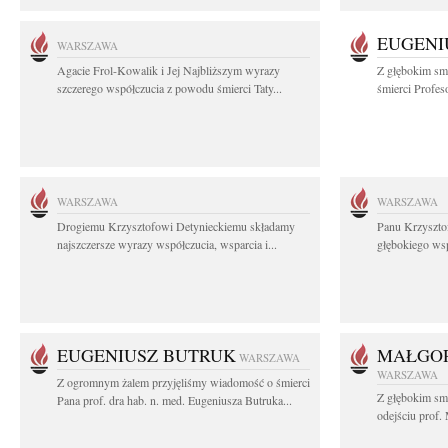
EUGENI
WARSZAWA
Agacie Frol-Kowalik i Jej Najbliższym wyrazy
Z głębokim sm
szczerego współczucia z powodu śmierci Taty...
śmierci Profes
WARSZAWA
WARSZAWA
Drogiemu Krzysztofowi Detynieckiemu składamy
Panu Krzyszto
najszczersze wyrazy współczucia, wsparcia i...
głębokiego ws
EUGENIUSZ BUTRUK
MAŁGOR
WARSZAWA
WARSZAWA
Z ogromnym żalem przyjęliśmy wiadomość o śmierci
Z głębokim sm
Pana prof. dra hab. n. med. Eugeniusza Butruka...
odejściu prof. 