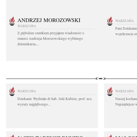
ANDRZEJ MOROZOWSKI
WARSZAWA
WARSZAWA
Pani Dziekanie
Z głębokim smutkiem przyjąłem wiadomość o
współczucia or
śmierci Andrzeja Morozowskiego wybitnego
dziennikarza,...
WARSZAWA
WARSZAWA
Dziekanie Wydziału dr hab. Julii Kubisie, prof. ucz.
Naszej kochane
wyrazy najgłębszego...
Najcieplejsze 