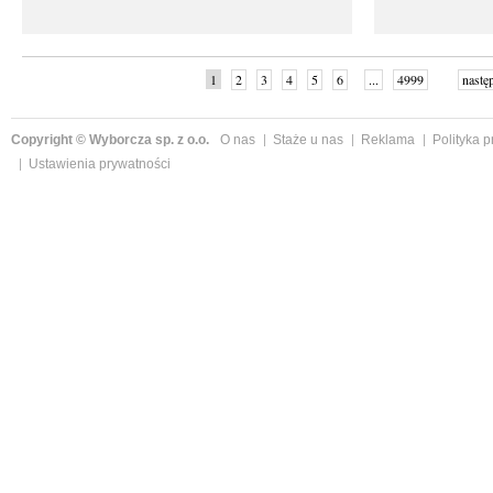
1
2
3
4
5
6
...
4999
nastę
Copyright © Wyborcza sp. z o.o.
O nas
Staże u nas
Reklama
Polityka 
Ustawienia prywatności