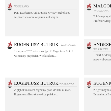
MAŁGOR
WARSZAWA
WARSZAWA
Pani Dziekanie Julii Kubisie wyrazy głębokiego
Z żalem przyję
współczucia oraz wsparcia i otuchy w...
Profesor Małgo
EUGENIUSZ BUTRUK
ANDRZE
WARSZAWA
WARSZAWA
1 sierpnia 2026 roku zmarł prof. Eugeniusz Butruk
Umarł Andrzej
wspaniały przyjaciel, wielki lekarz....
prawy obywatel
EUGENIUSZ BUTRUK
EUGENI
WARSZAWA
Z głębokim żalem żegnamy prof. dr hab. n. med.
Z ogromnym sm
Eugeniusza Butruka twórcę polskiej...
Eugeniusza But