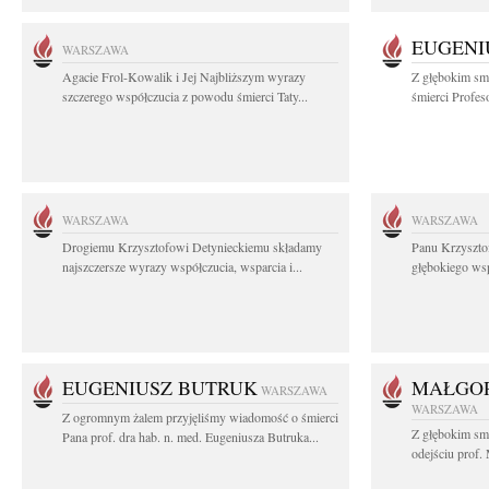
EUGENI
WARSZAWA
Agacie Frol-Kowalik i Jej Najbliższym wyrazy
Z głębokim sm
szczerego współczucia z powodu śmierci Taty...
śmierci Profes
WARSZAWA
WARSZAWA
Drogiemu Krzysztofowi Detynieckiemu składamy
Panu Krzyszto
najszczersze wyrazy współczucia, wsparcia i...
głębokiego ws
EUGENIUSZ BUTRUK
MAŁGOR
WARSZAWA
WARSZAWA
Z ogromnym żalem przyjęliśmy wiadomość o śmierci
Z głębokim sm
Pana prof. dra hab. n. med. Eugeniusza Butruka...
odejściu prof. 