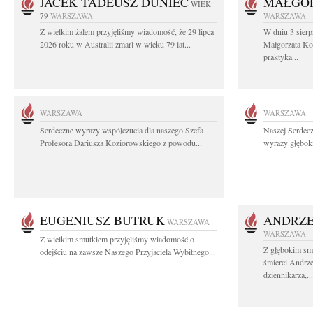
JACEK TADEUSZ DUNIEC
MAŁGOR
WIEK:
79
WARSZAWA
WARSZAWA
Z wielkim żalem przyjęliśmy wiadomość, że 29 lipca
W dniu 3 sierp
2026 roku w Australii zmarł w wieku 79 lat...
Małgorzata Koś
praktyka...
WARSZAWA
WARSZAWA
Serdeczne wyrazy współczucia dla naszego Szefa
Naszej Serdec
Profesora Dariusza Koziorowskiego z powodu...
wyrazy głęboki
EUGENIUSZ BUTRUK
ANDRZE
WARSZAWA
WARSZAWA
Z wielkim smutkiem przyjęliśmy wiadomość o
Z głębokim sm
odejściu na zawsze Naszego Przyjaciela Wybitnego...
śmierci Andrz
dziennikarza,...