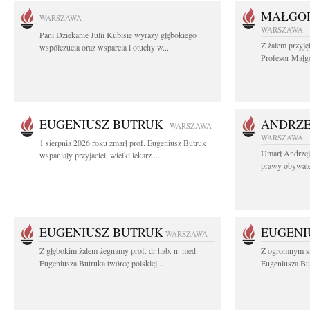
MAŁGOR
WARSZAWA
WARSZAWA
Pani Dziekanie Julii Kubisie wyrazy głębokiego
Z żalem przyję
współczucia oraz wsparcia i otuchy w...
Profesor Małgo
EUGENIUSZ BUTRUK
ANDRZE
WARSZAWA
WARSZAWA
1 sierpnia 2026 roku zmarł prof. Eugeniusz Butruk
Umarł Andrzej
wspaniały przyjaciel, wielki lekarz....
prawy obywatel
EUGENIUSZ BUTRUK
EUGENI
WARSZAWA
Z głębokim żalem żegnamy prof. dr hab. n. med.
Z ogromnym sm
Eugeniusza Butruka twórcę polskiej...
Eugeniusza But