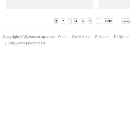
1
2
3
4
5
6
...
4999
nastę
Copyright © Wyborcza sp. z o.o.
O nas
Staże u nas
Reklama
Polityka 
Ustawienia prywatności