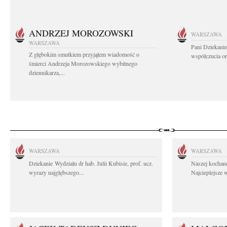
ANDRZEJ MOROZOWSKI
WARSZAWA
WARSZAWA
Pani Dziekanie
Z głębokim smutkiem przyjąłem wiadomość o
współczucia or
śmierci Andrzeja Morozowskiego wybitnego
dziennikarza,...
WARSZAWA
WARSZAWA
Dziekanie Wydziału dr hab. Julii Kubisie, prof. ucz.
Naszej kochane
wyrazy najgłębszego...
Najcieplejsze 