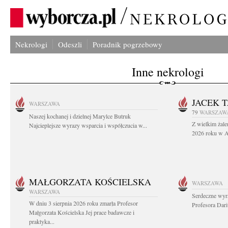
Nekrologi
Odeszli
Poradnik pogrzebowy
Inne nekrologi
JACEK 
WARSZAWA
79
WARSZAW
Naszej kochanej i dzielnej Marylce Butruk
Z wielkim żale
Najcieplejsze wyrazy wsparcia i współczucia w...
2026 roku w Au
MAŁGORZATA KOŚCIELSKA
WARSZAWA
WARSZAWA
Serdeczne wyr
W dniu 3 sierpnia 2026 roku zmarła Profesor
Profesora Dar
Małgorzata Kościelska Jej prace badawcze i
praktyka...