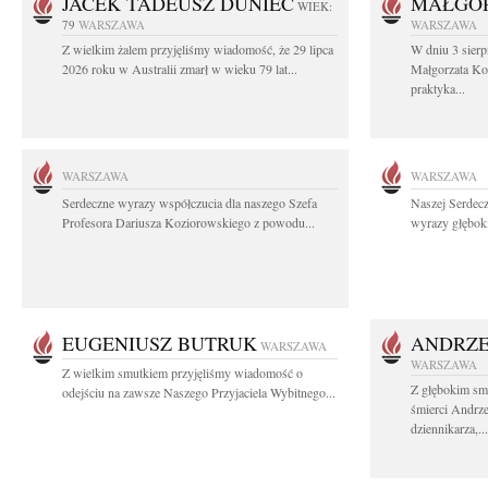
JACEK TADEUSZ DUNIEC
MAŁGOR
WIEK:
79
WARSZAWA
WARSZAWA
Z wielkim żalem przyjęliśmy wiadomość, że 29 lipca
W dniu 3 sierp
2026 roku w Australii zmarł w wieku 79 lat...
Małgorzata Koś
praktyka...
WARSZAWA
WARSZAWA
Serdeczne wyrazy współczucia dla naszego Szefa
Naszej Serdec
Profesora Dariusza Koziorowskiego z powodu...
wyrazy głęboki
EUGENIUSZ BUTRUK
ANDRZE
WARSZAWA
WARSZAWA
Z wielkim smutkiem przyjęliśmy wiadomość o
Z głębokim sm
odejściu na zawsze Naszego Przyjaciela Wybitnego...
śmierci Andrz
dziennikarza,...