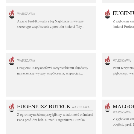
EUGENI
WARSZAWA
Agacie Frol-Kowalik i Jej Najbliższym wyrazy
Z głębokim sm
szczerego współczucia z powodu śmierci Taty...
śmierci Profes
WARSZAWA
WARSZAWA
Drogiemu Krzysztofowi Detynieckiemu składamy
Panu Krzyszto
najszczersze wyrazy współczucia, wsparcia i...
głębokiego ws
EUGENIUSZ BUTRUK
MAŁGOR
WARSZAWA
WARSZAWA
Z ogromnym żalem przyjęliśmy wiadomość o śmierci
Z głębokim sm
Pana prof. dra hab. n. med. Eugeniusza Butruka...
odejściu prof. 