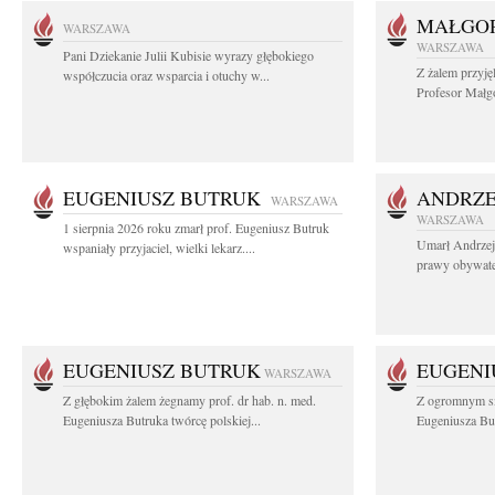
MAŁGOR
WARSZAWA
WARSZAWA
Pani Dziekanie Julii Kubisie wyrazy głębokiego
Z żalem przyję
współczucia oraz wsparcia i otuchy w...
Profesor Małgo
EUGENIUSZ BUTRUK
ANDRZE
WARSZAWA
WARSZAWA
1 sierpnia 2026 roku zmarł prof. Eugeniusz Butruk
Umarł Andrzej
wspaniały przyjaciel, wielki lekarz....
prawy obywatel
EUGENIUSZ BUTRUK
EUGENI
WARSZAWA
Z głębokim żalem żegnamy prof. dr hab. n. med.
Z ogromnym sm
Eugeniusza Butruka twórcę polskiej...
Eugeniusza But