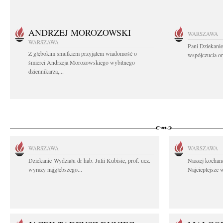
ANDRZEJ MOROZOWSKI
WARSZAWA
WARSZAWA
Pani Dziekanie
Z głębokim smutkiem przyjąłem wiadomość o
współczucia or
śmierci Andrzeja Morozowskiego wybitnego
dziennikarza,...
WARSZAWA
WARSZAWA
Dziekanie Wydziału dr hab. Julii Kubisie, prof. ucz.
Naszej kochane
wyrazy najgłębszego...
Najcieplejsze 