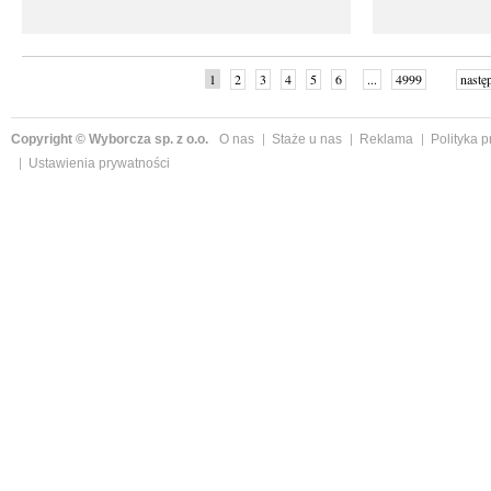
1
2
3
4
5
6
...
4999
nastę
Copyright © Wyborcza sp. z o.o.
O nas
Staże u nas
Reklama
Polityka 
Ustawienia prywatności