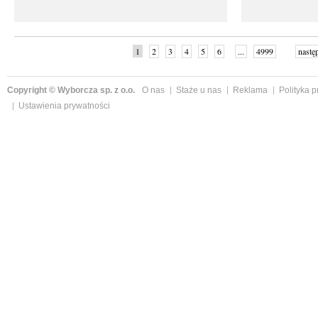
1
2
3
4
5
6
...
4999
nastę
Copyright © Wyborcza sp. z o.o.
O nas
Staże u nas
Reklama
Polityka 
Ustawienia prywatności