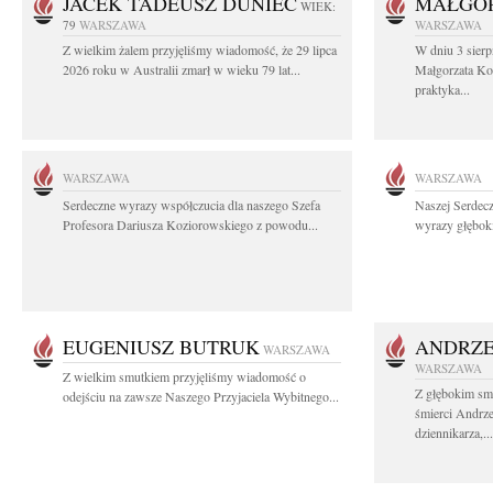
JACEK TADEUSZ DUNIEC
MAŁGOR
WIEK:
79
WARSZAWA
WARSZAWA
Z wielkim żalem przyjęliśmy wiadomość, że 29 lipca
W dniu 3 sierp
2026 roku w Australii zmarł w wieku 79 lat...
Małgorzata Koś
praktyka...
WARSZAWA
WARSZAWA
Serdeczne wyrazy współczucia dla naszego Szefa
Naszej Serdec
Profesora Dariusza Koziorowskiego z powodu...
wyrazy głęboki
EUGENIUSZ BUTRUK
ANDRZE
WARSZAWA
WARSZAWA
Z wielkim smutkiem przyjęliśmy wiadomość o
Z głębokim sm
odejściu na zawsze Naszego Przyjaciela Wybitnego...
śmierci Andrz
dziennikarza,...