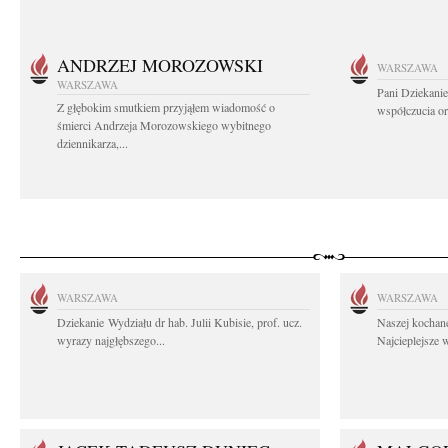
ANDRZEJ MOROZOWSKI
WARSZAWA
WARSZAWA
Pani Dziekanie
Z głębokim smutkiem przyjąłem wiadomość o
współczucia or
śmierci Andrzeja Morozowskiego wybitnego
dziennikarza,...
WARSZAWA
WARSZAWA
Dziekanie Wydziału dr hab. Julii Kubisie, prof. ucz.
Naszej kochane
wyrazy najgłębszego...
Najcieplejsze 