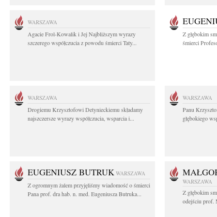
EUGENI
WARSZAWA
Agacie Frol-Kowalik i Jej Najbliższym wyrazy
Z głębokim sm
szczerego współczucia z powodu śmierci Taty...
śmierci Profes
WARSZAWA
WARSZAWA
Drogiemu Krzysztofowi Detynieckiemu składamy
Panu Krzyszto
najszczersze wyrazy współczucia, wsparcia i...
głębokiego ws
EUGENIUSZ BUTRUK
MAŁGOR
WARSZAWA
WARSZAWA
Z ogromnym żalem przyjęliśmy wiadomość o śmierci
Z głębokim sm
Pana prof. dra hab. n. med. Eugeniusza Butruka...
odejściu prof. 