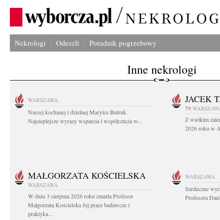
Nekrologi
Odeszli
Poradnik pogrzebowy
Inne nekrologi
JACEK 
WARSZAWA
79
WARSZAW
Naszej kochanej i dzielnej Marylce Butruk
Z wielkim żale
Najcieplejsze wyrazy wsparcia i współczucia w...
2026 roku w Au
MAŁGORZATA KOŚCIELSKA
WARSZAWA
WARSZAWA
Serdeczne wyr
W dniu 3 sierpnia 2026 roku zmarła Profesor
Profesora Dar
Małgorzata Kościelska Jej prace badawcze i
praktyka...