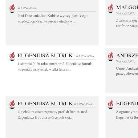
MAŁGOR
WARSZAWA
WARSZAWA
Pani Dziekanie Julii Kubisie wyrazy głębokiego
Z żalem przyję
współczucia oraz wsparcia i otuchy w...
Profesor Małgo
EUGENIUSZ BUTRUK
ANDRZE
WARSZAWA
WARSZAWA
1 sierpnia 2026 roku zmarł prof. Eugeniusz Butruk
Umarł Andrzej
wspaniały przyjaciel, wielki lekarz....
prawy obywatel
EUGENIUSZ BUTRUK
EUGENI
WARSZAWA
Z głębokim żalem żegnamy prof. dr hab. n. med.
Z ogromnym sm
Eugeniusza Butruka twórcę polskiej...
Eugeniusza But