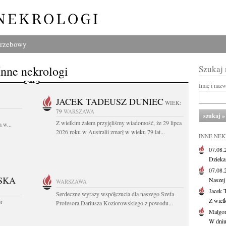
grzebowy
Inne nekrologi
Szukaj
Imię i naz
JACEK TADEUSZ DUNIEC
WIEK:
79
WARSZAWA
Z wielkim żalem przyjęliśmy wiadomość, że 29 lipca
 w...
2026 roku w Australii zmarł w wieku 79 lat...
INNE NE
07.08
Dziekan
07.08
SKA
Naszej 
WARSZAWA
Jacek 
Serdeczne wyrazy współczucia dla naszego Szefa
Z wiel
or
Profesora Dariusza Koziorowskiego z powodu...
Małgor
W dniu 