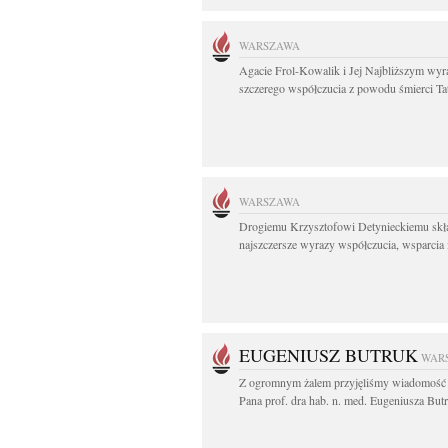
WARSZAWA
Agacie Frol-Kowalik i Jej Najbliższym wyr
szczerego współczucia z powodu śmierci Tat
WARSZAWA
Drogiemu Krzysztofowi Detynieckiemu sk
najszczersze wyrazy współczucia, wsparcia i
EUGENIUSZ BUTRUK
WAR
Z ogromnym żalem przyjęliśmy wiadomość 
Pana prof. dra hab. n. med. Eugeniusza Butr