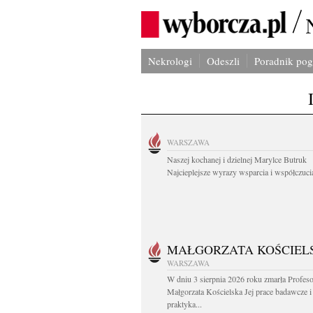
Nekrologi
Odeszli
Poradnik po
WARSZAWA
Naszej kochanej i dzielnej Marylce Butruk
Najcieplejsze wyrazy wsparcia i współczucia
MAŁGORZATA KOŚCIEL
WARSZAWA
W dniu 3 sierpnia 2026 roku zmarła Profes
Małgorzata Kościelska Jej prace badawcze i
praktyka...