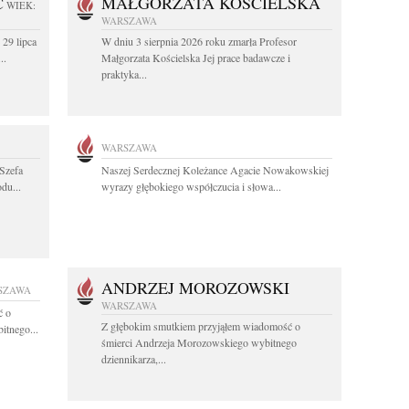
C
MAŁGORZATA KOŚCIELSKA
WIEK:
WARSZAWA
 29 lipca
W dniu 3 sierpnia 2026 roku zmarła Profesor
..
Małgorzata Kościelska Jej prace badawcze i
praktyka...
WARSZAWA
Szefa
Naszej Serdecznej Koleżance Agacie Nowakowskiej
du...
wyrazy głębokiego współczucia i słowa...
ANDRZEJ MOROZOWSKI
SZAWA
WARSZAWA
ć o
Z głębokim smutkiem przyjąłem wiadomość o
itnego...
śmierci Andrzeja Morozowskiego wybitnego
dziennikarza,...