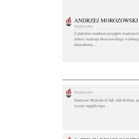
ANDRZEJ MOROZOWSKI
WARSZAWA
Z głębokim smutkiem przyjąłem wiadomość
śmierci Andrzeja Morozowskiego wybitneg
dziennikarza,...
WARSZAWA
Dziekanie Wydziału dr hab. Julii Kubisie, p
wyrazy najgłębszego...