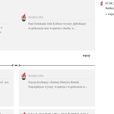
07.08
Serdec
+ więc
WARSZAWA
Pani Dziekanie Julii Kubisie wyrazy głębokiego
 o
współczucia oraz wsparcia i otuchy w...
o
więcej
WARSZAWA
rof. ucz.
Naszej kochanej i dzielnej Marylce Butruk
Najcieplejsze wyrazy wsparcia i współczucia w...