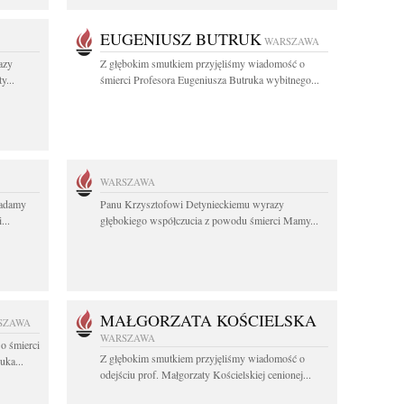
EUGENIUSZ BUTRUK
WARSZAWA
azy
Z głębokim smutkiem przyjęliśmy wiadomość o
y...
śmierci Profesora Eugeniusza Butruka wybitnego...
WARSZAWA
ładamy
Panu Krzysztofowi Detynieckiemu wyrazy
...
głębokiego współczucia z powodu śmierci Mamy...
MAŁGORZATA KOŚCIELSKA
SZAWA
WARSZAWA
o śmierci
Z głębokim smutkiem przyjęliśmy wiadomość o
uka...
odejściu prof. Małgorzaty Kościelskiej cenionej...