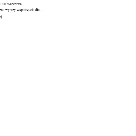
.2026
Warszawa
zne wyrazy współczucia dla...
ej