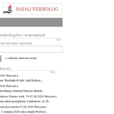
 nekrologów i wspomnień
wisko lub numer ogłoszenia:
+ szukanie zaawansowane
KROLOGI
.2026
Warszawa
ie Wydziału dr hab. Julii Kubisie,...
.2026
Warszawa
kochanej i dzielnej Marylce Butruk...
Tadeusz Duniec
wiek: 79
07.08.2026
Warszawa
kim żalem przyjęliśmy wiadomość, że 29...
zata Kościelska
07.08.2026
Warszawa
3 sierpnia 2026 roku zmarła Profesor...