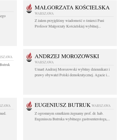
MAŁGORZATA KOŚCIELSKA
WARSZAWA
iego
Z żalem przyjęliśmy wiadomość o śmierci Pani
Profesor Małgorzaty Kościelskiej wybitnej...
ANDRZEJ MOROZOWSKI
RSZAWA
WARSZAWA
z Butruk
Umarł Andrzej Morozowski wybitny dziennikarz i
prawy obywatel Polski demokratycznej. Agacie i...
EUGENIUSZ BUTRUK
SZAWA
WARSZAWA
 med.
Z ogromnym smutkiem żegnamy prof. dr. hab.
Eugeniusza Butruka wybitnego gastroenterologa,...