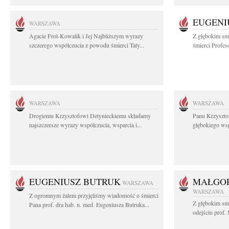
EUGENI
WARSZAWA
Agacie Frol-Kowalik i Jej Najbliższym wyrazy
Z głębokim sm
szczerego współczucia z powodu śmierci Taty...
śmierci Profes
WARSZAWA
WARSZAWA
Drogiemu Krzysztofowi Detynieckiemu składamy
Panu Krzyszto
najszczersze wyrazy współczucia, wsparcia i...
głębokiego ws
EUGENIUSZ BUTRUK
MAŁGOR
WARSZAWA
WARSZAWA
Z ogromnym żalem przyjęliśmy wiadomość o śmierci
Z głębokim sm
Pana prof. dra hab. n. med. Eugeniusza Butruka...
odejściu prof. 