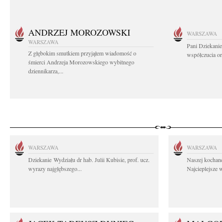
ANDRZEJ MOROZOWSKI
WARSZAWA
WARSZAWA
Pani Dziekanie
Z głębokim smutkiem przyjąłem wiadomość o
współczucia or
śmierci Andrzeja Morozowskiego wybitnego
dziennikarza,...
WARSZAWA
WARSZAWA
Dziekanie Wydziału dr hab. Julii Kubisie, prof. ucz.
Naszej kochane
wyrazy najgłębszego...
Najcieplejsze 