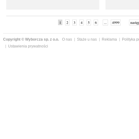
1
2
3
4
5
6
...
4999
nastę
Copyright © Wyborcza sp. z o.o.
O nas
Staże u nas
Reklama
Polityka 
Ustawienia prywatności