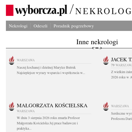
Nekrologi
Odeszli
Poradnik pogrzebowy
Inne nekrologi
JACEK 
WARSZAWA
79
WARSZAW
Naszej kochanej i dzielnej Marylce Butruk
Z wielkim żale
Najcieplejsze wyrazy wsparcia i współczucia w...
2026 roku w Au
MAŁGORZATA KOŚCIELSKA
WARSZAWA
WARSZAWA
Serdeczne wyr
W dniu 3 sierpnia 2026 roku zmarła Profesor
Profesora Dar
Małgorzata Kościelska Jej prace badawcze i
praktyka...