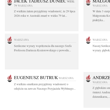
JACEK TADEUSZ DUNIEC
MAŁGOR
WIEK:
79
WARSZAWA
WARSZAWA
Z wielkim żalem przyjęliśmy wiadomość, że 29 lipca
W dniu 3 sierp
2026 roku w Australii zmarł w wieku 79 lat...
Małgorzata Koś
praktyka...
WARSZAWA
WARSZAWA
Serdeczne wyrazy współczucia dla naszego Szefa
Naszej Serdec
Profesora Dariusza Koziorowskiego z powodu...
wyrazy głęboki
EUGENIUSZ BUTRUK
ANDRZE
WARSZAWA
WARSZAWA
Z wielkim smutkiem przyjęliśmy wiadomość o
Z głębokim sm
odejściu na zawsze Naszego Przyjaciela Wybitnego...
śmierci Andrz
dziennikarza,...