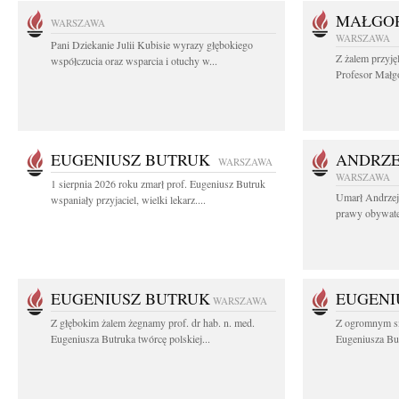
MAŁGOR
WARSZAWA
WARSZAWA
Pani Dziekanie Julii Kubisie wyrazy głębokiego
Z żalem przyję
współczucia oraz wsparcia i otuchy w...
Profesor Małgo
EUGENIUSZ BUTRUK
ANDRZE
WARSZAWA
WARSZAWA
1 sierpnia 2026 roku zmarł prof. Eugeniusz Butruk
Umarł Andrzej
wspaniały przyjaciel, wielki lekarz....
prawy obywatel
EUGENIUSZ BUTRUK
EUGENI
WARSZAWA
Z głębokim żalem żegnamy prof. dr hab. n. med.
Z ogromnym sm
Eugeniusza Butruka twórcę polskiej...
Eugeniusza But