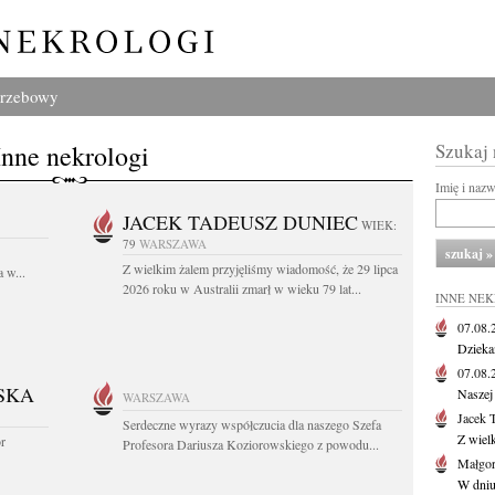
grzebowy
Inne nekrologi
Szukaj
Imię i naz
JACEK TADEUSZ DUNIEC
WIEK:
79
WARSZAWA
Z wielkim żalem przyjęliśmy wiadomość, że 29 lipca
 w...
2026 roku w Australii zmarł w wieku 79 lat...
INNE NE
07.08
Dziekan
07.08
SKA
Naszej 
WARSZAWA
Jacek 
Serdeczne wyrazy współczucia dla naszego Szefa
Z wiel
or
Profesora Dariusza Koziorowskiego z powodu...
Małgor
W dniu 