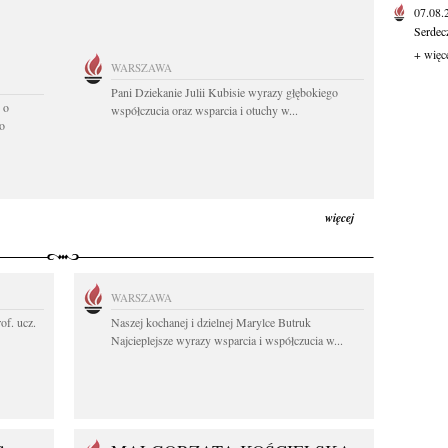
07.08
Serdec
+ więc
WARSZAWA
Pani Dziekanie Julii Kubisie wyrazy głębokiego
 o
współczucia oraz wsparcia i otuchy w...
o
więcej
WARSZAWA
rof. ucz.
Naszej kochanej i dzielnej Marylce Butruk
Najcieplejsze wyrazy wsparcia i współczucia w...