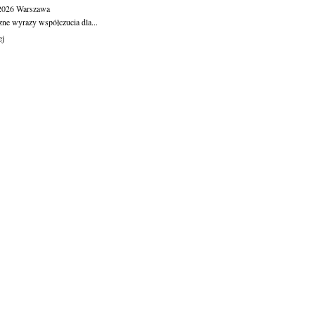
.2026
Warszawa
zne wyrazy współczucia dla...
ej