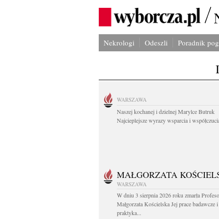
Nekrologi
Odeszli
Poradnik po
WARSZAWA
Naszej kochanej i dzielnej Marylce Butruk
Najcieplejsze wyrazy wsparcia i współczucia
MAŁGORZATA KOŚCIEL
WARSZAWA
W dniu 3 sierpnia 2026 roku zmarła Profes
Małgorzata Kościelska Jej prace badawcze i
praktyka...