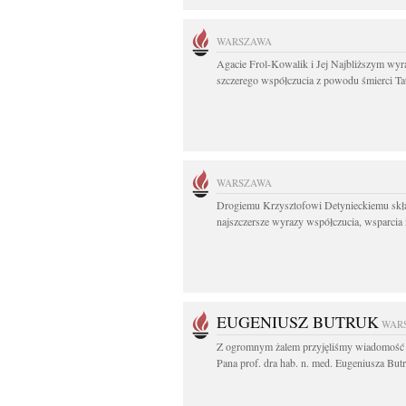
WARSZAWA
Agacie Frol-Kowalik i Jej Najbliższym wyr
szczerego współczucia z powodu śmierci Tat
WARSZAWA
Drogiemu Krzysztofowi Detynieckiemu sk
najszczersze wyrazy współczucia, wsparcia i
EUGENIUSZ BUTRUK
WAR
Z ogromnym żalem przyjęliśmy wiadomość 
Pana prof. dra hab. n. med. Eugeniusza Butr