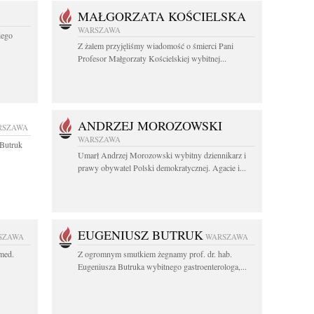
MAŁGORZATA KOŚCIELSKA
WARSZAWA
iego
Z żalem przyjęliśmy wiadomość o śmierci Pani
Profesor Małgorzaty Kościelskiej wybitnej...
ANDRZEJ MOROZOWSKI
RSZAWA
WARSZAWA
z Butruk
Umarł Andrzej Morozowski wybitny dziennikarz i
prawy obywatel Polski demokratycznej. Agacie i...
EUGENIUSZ BUTRUK
SZAWA
WARSZAWA
 med.
Z ogromnym smutkiem żegnamy prof. dr. hab.
Eugeniusza Butruka wybitnego gastroenterologa,...