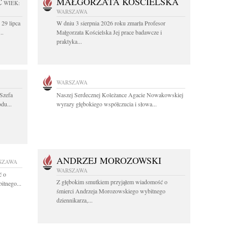
C
MAŁGORZATA KOŚCIELSKA
WIEK:
WARSZAWA
 29 lipca
W dniu 3 sierpnia 2026 roku zmarła Profesor
..
Małgorzata Kościelska Jej prace badawcze i
praktyka...
WARSZAWA
Szefa
Naszej Serdecznej Koleżance Agacie Nowakowskiej
du...
wyrazy głębokiego współczucia i słowa...
ANDRZEJ MOROZOWSKI
SZAWA
WARSZAWA
ć o
Z głębokim smutkiem przyjąłem wiadomość o
itnego...
śmierci Andrzeja Morozowskiego wybitnego
dziennikarza,...