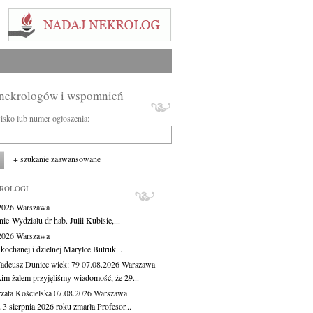
 nekrologów i wspomnień
wisko lub numer ogłoszenia:
+ szukanie zaawansowane
KROLOGI
.2026
Warszawa
ie Wydziału dr hab. Julii Kubisie,...
.2026
Warszawa
kochanej i dzielnej Marylce Butruk...
Tadeusz Duniec
wiek: 79
07.08.2026
Warszawa
kim żalem przyjęliśmy wiadomość, że 29...
zata Kościelska
07.08.2026
Warszawa
3 sierpnia 2026 roku zmarła Profesor...