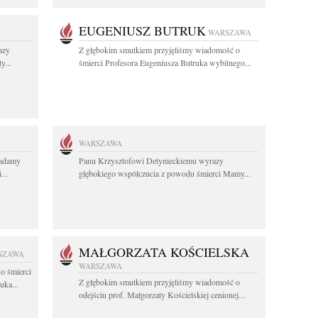
EUGENIUSZ BUTRUK
WARSZAWA
azy
Z głębokim smutkiem przyjęliśmy wiadomość o
y...
śmierci Profesora Eugeniusza Butruka wybitnego...
WARSZAWA
ładamy
Panu Krzysztofowi Detynieckiemu wyrazy
...
głębokiego współczucia z powodu śmierci Mamy...
MAŁGORZATA KOŚCIELSKA
SZAWA
WARSZAWA
o śmierci
Z głębokim smutkiem przyjęliśmy wiadomość o
uka...
odejściu prof. Małgorzaty Kościelskiej cenionej...