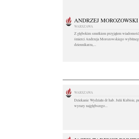
ANDRZEJ MOROZOWSKI
WARSZAWA
Z głębokim smutkiem przyjąłem wiadomość
śmierci Andrzeja Morozowskiego wybitneg
dziennikarza,...
WARSZAWA
Dziekanie Wydziału dr hab. Julii Kubisie, p
wyrazy najgłębszego...