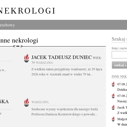
grzebowy
Inne nekrologi
Szukaj
Imię i naz
JACEK TADEUSZ DUNIEC
WIEK:
79
WARSZAWA
Z wielkim żalem przyjęliśmy wiadomość, że 29 lipca
 w...
2026 roku w Australii zmarł w wieku 79 lat...
INNE NE
07.08
Dziekan
07.08
SKA
Naszej 
WARSZAWA
Jacek 
Serdeczne wyrazy współczucia dla naszego Szefa
Z wiel
or
Profesora Dariusza Koziorowskiego z powodu...
Małgor
W dniu 