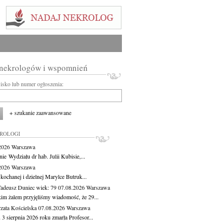
 nekrologów i wspomnień
wisko lub numer ogłoszenia:
+ szukanie zaawansowane
KROLOGI
.2026
Warszawa
ie Wydziału dr hab. Julii Kubisie,...
.2026
Warszawa
kochanej i dzielnej Marylce Butruk...
Tadeusz Duniec
wiek: 79
07.08.2026
Warszawa
kim żalem przyjęliśmy wiadomość, że 29...
zata Kościelska
07.08.2026
Warszawa
3 sierpnia 2026 roku zmarła Profesor...