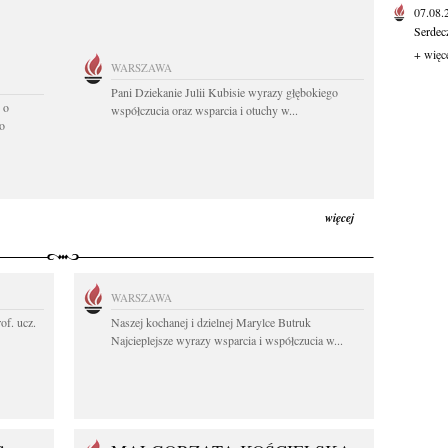
07.08
Serdec
+ więc
WARSZAWA
Pani Dziekanie Julii Kubisie wyrazy głębokiego
 o
współczucia oraz wsparcia i otuchy w...
o
więcej
WARSZAWA
rof. ucz.
Naszej kochanej i dzielnej Marylce Butruk
Najcieplejsze wyrazy wsparcia i współczucia w...