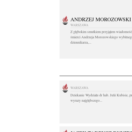
ANDRZEJ MOROZOWSKI
WARSZAWA
Z głębokim smutkiem przyjąłem wiadomość
śmierci Andrzeja Morozowskiego wybitneg
dziennikarza,...
WARSZAWA
Dziekanie Wydziału dr hab. Julii Kubisie, p
wyrazy najgłębszego...