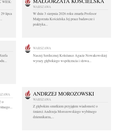
C
MAŁGORZATA KOŚCIELSKA
WIEK:
WARSZAWA
 29 lipca
W dniu 3 sierpnia 2026 roku zmarła Profesor
..
Małgorzata Kościelska Jej prace badawcze i
praktyka...
WARSZAWA
Szefa
Naszej Serdecznej Koleżance Agacie Nowakowskiej
du...
wyrazy głębokiego współczucia i słowa...
ANDRZEJ MOROZOWSKI
SZAWA
WARSZAWA
ć o
Z głębokim smutkiem przyjąłem wiadomość o
itnego...
śmierci Andrzeja Morozowskiego wybitnego
dziennikarza,...