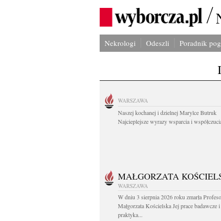
Nekrologi
Odeszli
Poradnik po
WARSZAWA
Naszej kochanej i dzielnej Marylce Butruk
Najcieplejsze wyrazy wsparcia i współczucia
MAŁGORZATA KOŚCIEL
WARSZAWA
W dniu 3 sierpnia 2026 roku zmarła Profes
Małgorzata Kościelska Jej prace badawcze i
praktyka...