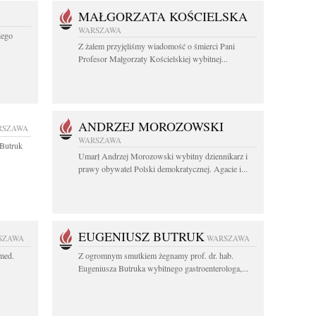
MAŁGORZATA KOŚCIELSKA
WARSZAWA
iego
Z żalem przyjęliśmy wiadomość o śmierci Pani
Profesor Małgorzaty Kościelskiej wybitnej...
ANDRZEJ MOROZOWSKI
RSZAWA
WARSZAWA
z Butruk
Umarł Andrzej Morozowski wybitny dziennikarz i
prawy obywatel Polski demokratycznej. Agacie i...
EUGENIUSZ BUTRUK
SZAWA
WARSZAWA
 med.
Z ogromnym smutkiem żegnamy prof. dr. hab.
Eugeniusza Butruka wybitnego gastroenterologa,...