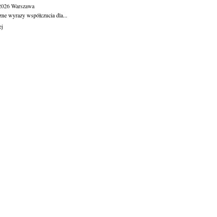
.2026
Warszawa
zne wyrazy współczucia dla...
ej