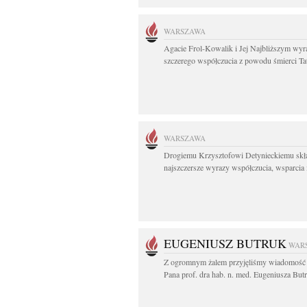
WARSZAWA
Agacie Frol-Kowalik i Jej Najbliższym wyr
szczerego współczucia z powodu śmierci Tat
WARSZAWA
Drogiemu Krzysztofowi Detynieckiemu sk
najszczersze wyrazy współczucia, wsparcia i
EUGENIUSZ BUTRUK
WAR
Z ogromnym żalem przyjęliśmy wiadomość 
Pana prof. dra hab. n. med. Eugeniusza Butr