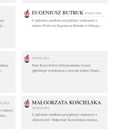
EUGENIUSZ BUTRUK
WARSZAWA
azy
Z głębokim smutkiem przyjęliśmy wiadomość o
y...
śmierci Profesora Eugeniusza Butruka wybitnego...
WARSZAWA
ładamy
Panu Krzysztofowi Detynieckiemu wyrazy
...
głębokiego współczucia z powodu śmierci Mamy...
MAŁGORZATA KOŚCIELSKA
SZAWA
WARSZAWA
o śmierci
Z głębokim smutkiem przyjęliśmy wiadomość o
uka...
odejściu prof. Małgorzaty Kościelskiej cenionej...