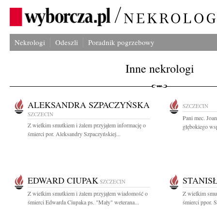
Nekrologi
Odeszli
Poradnik pogrzebowy
Inne nekrologi
ALEKSANDRA SZPACZYŃSKA
SZCZECIN
SZCZECIN
Pani mec. Joa
Z wielkim smutkiem i żalem przyjąłem informację o
głębokiego wsp
śmierci por. Aleksandry Szpaczyńskiej...
EDWARD CIUPAK
STANIS
SZCZECIN
Z wielkim smutkiem i żalem przyjąłem wiadomość o
Z wielkim smut
śmierci Edwarda Ciupaka ps. "Mały" weterana...
śmierci ppor. S