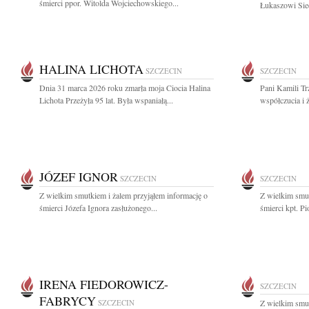
śmierci ppor. Witolda Wojciechowskiego...
Łukaszowi Siec
HALINA LICHOTA
SZCZECIN
SZCZECIN
Dnia 31 marca 2026 roku zmarła moja Ciocia Halina
Pani Kamili Tr
Lichota Przeżyła 95 lat. Była wspaniałą...
współczucia i 
JÓZEF IGNOR
SZCZECIN
SZCZECIN
Z wielkim smutkiem i żalem przyjąłem informację o
Z wielkim smut
śmierci Józefa Ignora zasłużonego...
śmierci kpt. Pi
IRENA FIEDOROWICZ-
SZCZECIN
FABRYCY
SZCZECIN
Z wielkim smut