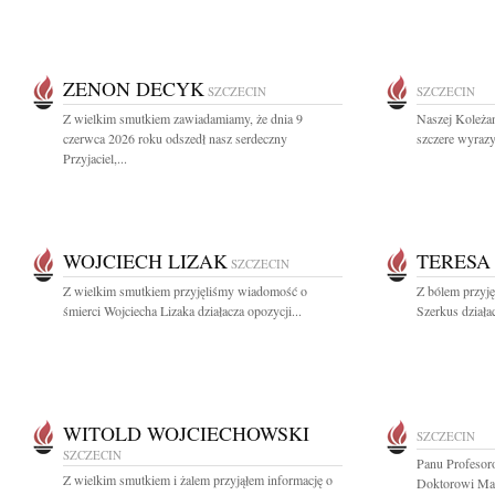
ZENON DECYK
SZCZECIN
SZCZECIN
Z wielkim smutkiem zawiadamiamy, że dnia 9
Naszej Koleża
czerwca 2026 roku odszedł nasz serdeczny
szczere wyrazy
Przyjaciel,...
WOJCIECH LIZAK
TERESA
SZCZECIN
Z wielkim smutkiem przyjęliśmy wiadomość o
Z bólem przyj
śmierci Wojciecha Lizaka działacza opozycji...
Szerkus działac
WITOLD WOJCIECHOWSKI
SZCZECIN
SZCZECIN
Panu Profesor
Z wielkim smutkiem i żalem przyjąłem informację o
Doktorowi Ma