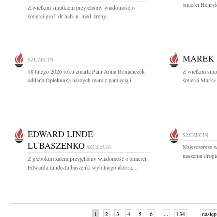
śmierci Henryk
Z wielkim smutkiem przyjęliśmy wiadomość o
śmierci prof. dr hab. n. med. Ireny...
MAREK 
SZCZECIN
18 lutego 2026 roku zmarła Pani Anna Romańczuk
Z wielkim smut
oddana Opiekunka naszych mam z pamięcią i...
śmierci Marka 
EDWARD LINDE-
SZCZECIN
LUBASZENKO
SZCZECIN
Najszczersze w
naszemu drogi
Z głębokim żalem przyjęliśmy wiadomość o śmierci
Edwarda Linde-Lubaszenki wybitnego aktora,...
1
2
3
4
5
6
...
134
następ