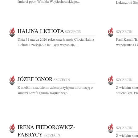
śmierci ppor. Witolda Wojciechowskiego...
Łukaszowi Siec
HALINA LICHOTA
SZCZECIN
SZCZECIN
Dnia 31 marca 2026 roku zmarła moja Ciocia Halina
Pani Kamili Tr
Lichota Przeżyła 95 lat. Była wspaniałą...
współczucia i 
JÓZEF IGNOR
SZCZECIN
SZCZECIN
Z wielkim smutkiem i żalem przyjąłem informację o
Z wielkim smut
śmierci Józefa Ignora zasłużonego...
śmierci kpt. Pi
IRENA FIEDOROWICZ-
SZCZECIN
FABRYCY
SZCZECIN
Z wielkim smut