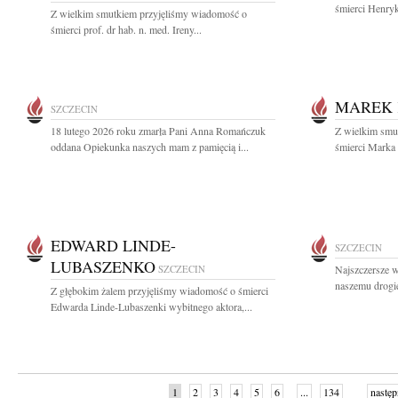
śmierci Henryk
Z wielkim smutkiem przyjęliśmy wiadomość o
śmierci prof. dr hab. n. med. Ireny...
MAREK 
SZCZECIN
18 lutego 2026 roku zmarła Pani Anna Romańczuk
Z wielkim smut
oddana Opiekunka naszych mam z pamięcią i...
śmierci Marka 
EDWARD LINDE-
SZCZECIN
LUBASZENKO
SZCZECIN
Najszczersze w
naszemu drogi
Z głębokim żalem przyjęliśmy wiadomość o śmierci
Edwarda Linde-Lubaszenki wybitnego aktora,...
1
2
3
4
5
6
...
134
następ