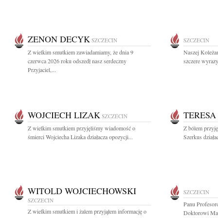
ZENON DECYK
SZCZECIN
SZCZECIN
Z wielkim smutkiem zawiadamiamy, że dnia 9
Naszej Koleża
czerwca 2026 roku odszedł nasz serdeczny
szczere wyrazy
Przyjaciel,...
WOJCIECH LIZAK
TERESA
SZCZECIN
Z wielkim smutkiem przyjęliśmy wiadomość o
Z bólem przyj
śmierci Wojciecha Lizaka działacza opozycji...
Szerkus działac
WITOLD WOJCIECHOWSKI
SZCZECIN
SZCZECIN
Panu Profesor
Z wielkim smutkiem i żalem przyjąłem informację o
Doktorowi Ma