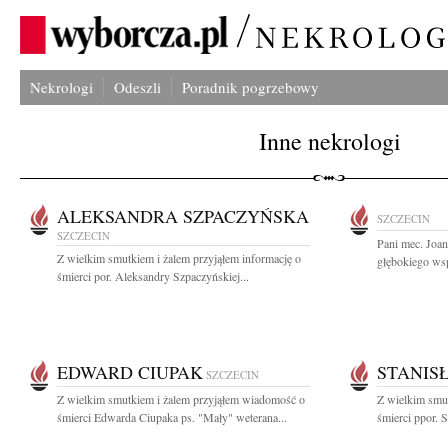
Nekrologi
Odeszli
Poradnik pogrzebowy
Inne nekrologi
ALEKSANDRA SZPACZYŃSKA
SZCZECIN
SZCZECIN
Pani mec. Joa
Z wielkim smutkiem i żalem przyjąłem informację o
głębokiego wsp
śmierci por. Aleksandry Szpaczyńskiej...
EDWARD CIUPAK
STANIS
SZCZECIN
Z wielkim smutkiem i żalem przyjąłem wiadomość o
Z wielkim smut
śmierci Edwarda Ciupaka ps. "Mały" weterana...
śmierci ppor. S