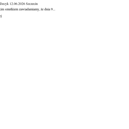
 Decyk
12.06.2026
Szczecin
kim smutkiem zawiadamiamy, że dnia 9...
ej