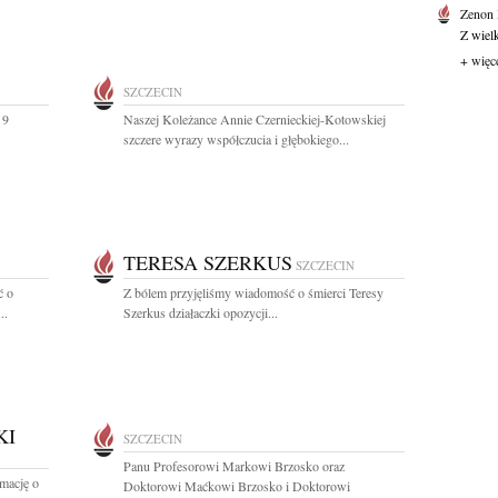
Zenon
Z wiel
+ więc
SZCZECIN
 9
Naszej Koleżance Annie Czernieckiej-Kotowskiej
szczere wyrazy współczucia i głębokiego...
TERESA SZERKUS
SZCZECIN
ć o
Z bólem przyjęliśmy wiadomość o śmierci Teresy
..
Szerkus działaczki opozycji...
KI
SZCZECIN
Panu Profesorowi Markowi Brzosko oraz
rmację o
Doktorowi Maćkowi Brzosko i Doktorowi