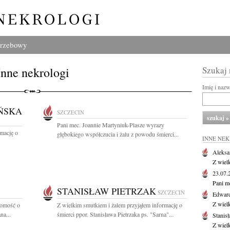
grzebowy
Inne nekrologi
Szukaj
Imię i naz
ŃSKA
SZCZECIN
Pani mec. Joannie Martyniuk-Plasze wyrazy
rmację o
głębokiego współczucia i żalu z powodu śmierci...
INNE NE
Aleksa
Z wiel
23.07
Pani m
STANISŁAW PIETRZAK
SZCZECIN
Edwar
Z wiel
domość o
Z wielkim smutkiem i żalem przyjąłem informację o
na...
śmierci ppor. Stanisława Pietrzaka ps. "Sarna"...
Stanisł
Z wiel