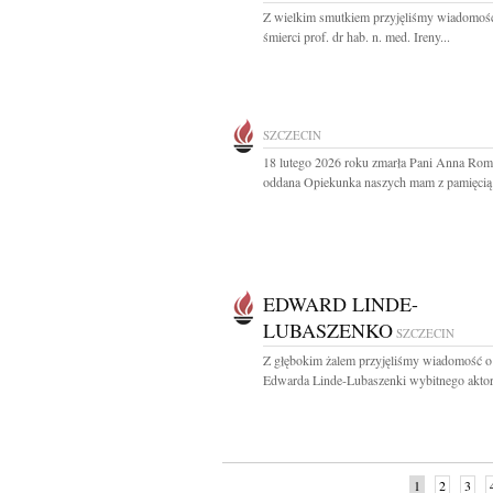
Z wielkim smutkiem przyjęliśmy wiadomoś
śmierci prof. dr hab. n. med. Ireny...
SZCZECIN
18 lutego 2026 roku zmarła Pani Anna Ro
oddana Opiekunka naszych mam z pamięcią i
EDWARD LINDE-
LUBASZENKO
SZCZECIN
Z głębokim żalem przyjęliśmy wiadomość o
Edwarda Linde-Lubaszenki wybitnego aktora
1
2
3