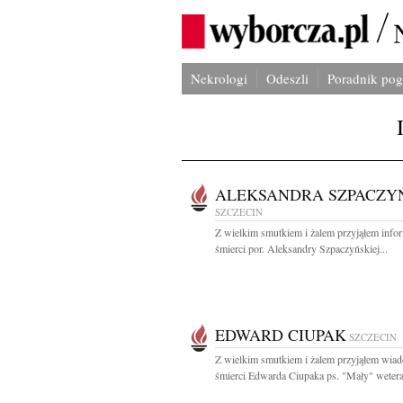
Nekrologi
Odeszli
Poradnik po
ALEKSANDRA SZPACZY
SZCZECIN
Z wielkim smutkiem i żalem przyjąłem info
śmierci por. Aleksandry Szpaczyńskiej...
EDWARD CIUPAK
SZCZECIN
Z wielkim smutkiem i żalem przyjąłem wia
śmierci Edwarda Ciupaka ps. "Mały" wetera