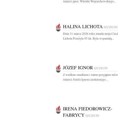
śmierci ppor. Witolda Wojciechowskiego...
HALINA LICHOTA
SZCZECIN
Dnia 31 marca 2026 roku zmarła moja Cioci
Lichota Przeżyła 95 lat. Była wspaniałą...
JÓZEF IGNOR
SZCZECIN
Z wielkim smutkiem i żalem przyjąłem info
śmierci Józefa Ignora zasłużonego...
IRENA FIEDOROWICZ-
FABRYCY
SZCZECIN