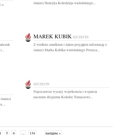
śmierci Henryka Kołodzieja wieloletniego...
ć o
MAREK KUBIK
SZCZECIN
mańczuk
Z wielkim smutkiem i żalem przyjąłem informację o
...
śmierci Marka Kubika wieloletniego Prezesa...
SZCZECIN
Najszczersze wyrazy współczucia i wsparcia
naszemu drogiemu Koledze Tomaszowi...
 śmierci
,...
4
5
6
...
134
następne »