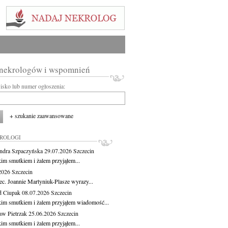
 nekrologów i wspomnień
wisko lub numer ogłoszenia:
+ szukanie zaawansowane
KROLOGI
ndra Szpaczyńska
29.07.2026
Szczecin
kim smutkiem i żalem przyjąłem...
.2026
Szczecin
ec. Joannie Martyniuk-Plasze wyrazy...
d Ciupak
08.07.2026
Szczecin
kim smutkiem i żalem przyjąłem wiadomość...
aw Pietrzak
25.06.2026
Szczecin
kim smutkiem i żalem przyjąłem...