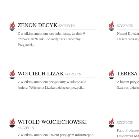
ZENON DECYK
SZCZECIN
SZCZECIN
Z wielkim smutkiem zawiadamiamy, że dnia 9
Naszej Koleża
czerwca 2026 roku odszedł nasz serdeczny
szczere wyrazy
Przyjaciel,...
WOJCIECH LIZAK
TERESA
SZCZECIN
Z wielkim smutkiem przyjęliśmy wiadomość o
Z bólem przyj
śmierci Wojciecha Lizaka działacza opozycji...
Szerkus działac
WITOLD WOJCIECHOWSKI
SZCZECIN
SZCZECIN
Panu Profesor
Z wielkim smutkiem i żalem przyjąłem informację o
Doktorowi Ma