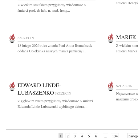
śmierci Henryk
Z wielkim smutkiem przyjęliśmy wiadomość o
śmierci prof. dr hab. n. med. Ireny...
MAREK 
SZCZECIN
18 lutego 2026 roku zmarła Pani Anna Romańczuk
Z wielkim smut
oddana Opiekunka naszych mam z pamięcią i...
śmierci Marka 
EDWARD LINDE-
SZCZECIN
LUBASZENKO
SZCZECIN
Najszczersze w
naszemu drogi
Z głębokim żalem przyjęliśmy wiadomość o śmierci
Edwarda Linde-Lubaszenki wybitnego aktora,...
1
2
3
4
5
6
...
134
następ