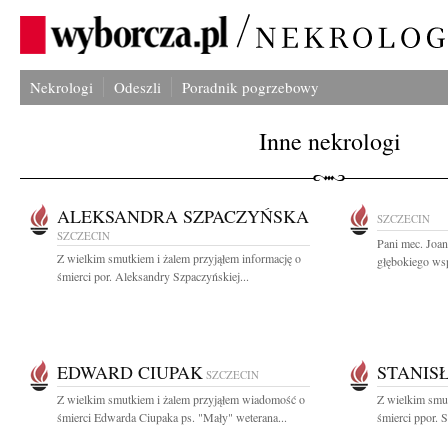
Nekrologi
Odeszli
Poradnik pogrzebowy
Inne nekrologi
ALEKSANDRA SZPACZYŃSKA
SZCZECIN
SZCZECIN
Pani mec. Joa
Z wielkim smutkiem i żalem przyjąłem informację o
głębokiego wsp
śmierci por. Aleksandry Szpaczyńskiej...
EDWARD CIUPAK
STANIS
SZCZECIN
Z wielkim smutkiem i żalem przyjąłem wiadomość o
Z wielkim smut
śmierci Edwarda Ciupaka ps. "Mały" weterana...
śmierci ppor. S