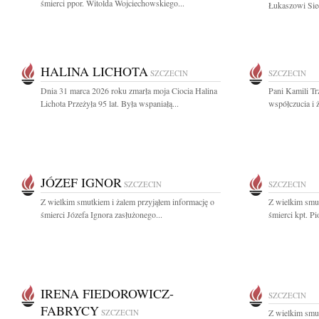
śmierci ppor. Witolda Wojciechowskiego...
Łukaszowi Siec
HALINA LICHOTA
SZCZECIN
SZCZECIN
Dnia 31 marca 2026 roku zmarła moja Ciocia Halina
Pani Kamili Tr
Lichota Przeżyła 95 lat. Była wspaniałą...
współczucia i 
JÓZEF IGNOR
SZCZECIN
SZCZECIN
Z wielkim smutkiem i żalem przyjąłem informację o
Z wielkim smut
śmierci Józefa Ignora zasłużonego...
śmierci kpt. Pi
IRENA FIEDOROWICZ-
SZCZECIN
FABRYCY
SZCZECIN
Z wielkim smut