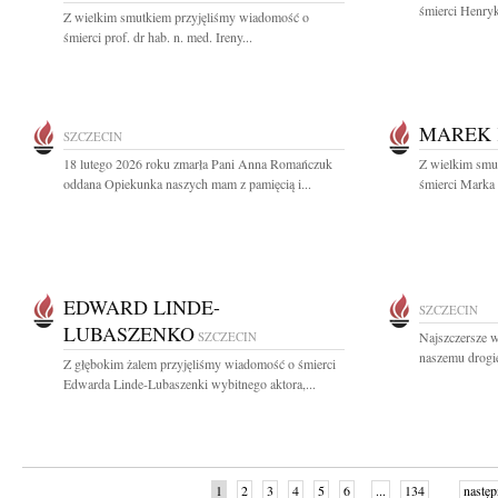
śmierci Henryk
Z wielkim smutkiem przyjęliśmy wiadomość o
śmierci prof. dr hab. n. med. Ireny...
MAREK 
SZCZECIN
18 lutego 2026 roku zmarła Pani Anna Romańczuk
Z wielkim smut
oddana Opiekunka naszych mam z pamięcią i...
śmierci Marka 
EDWARD LINDE-
SZCZECIN
LUBASZENKO
SZCZECIN
Najszczersze w
naszemu drogi
Z głębokim żalem przyjęliśmy wiadomość o śmierci
Edwarda Linde-Lubaszenki wybitnego aktora,...
1
2
3
4
5
6
...
134
następ