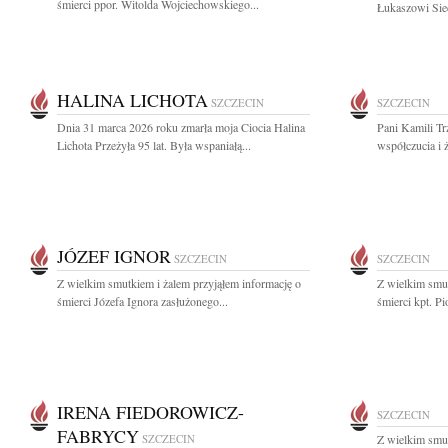
śmierci ppor. Witolda Wojciechowskiego...
Łukaszowi Siec
HALINA LICHOTA
SZCZECIN
SZCZECIN
Dnia 31 marca 2026 roku zmarła moja Ciocia Halina
Pani Kamili Tr
Lichota Przeżyła 95 lat. Była wspaniałą...
współczucia i 
JÓZEF IGNOR
SZCZECIN
SZCZECIN
Z wielkim smutkiem i żalem przyjąłem informację o
Z wielkim smut
śmierci Józefa Ignora zasłużonego...
śmierci kpt. Pi
IRENA FIEDOROWICZ-
SZCZECIN
FABRYCY
SZCZECIN
Z wielkim smut