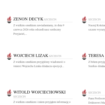
ZENON DECYK
SZCZECIN
SZCZECIN
Z wielkim smutkiem zawiadamiamy, że dnia 9
Naszej Koleża
czerwca 2026 roku odszedł nasz serdeczny
szczere wyrazy
Przyjaciel,...
WOJCIECH LIZAK
TERESA
SZCZECIN
Z wielkim smutkiem przyjęliśmy wiadomość o
Z bólem przyj
śmierci Wojciecha Lizaka działacza opozycji...
Szerkus działac
WITOLD WOJCIECHOWSKI
SZCZECIN
SZCZECIN
Panu Profesor
Z wielkim smutkiem i żalem przyjąłem informację o
Doktorowi Ma