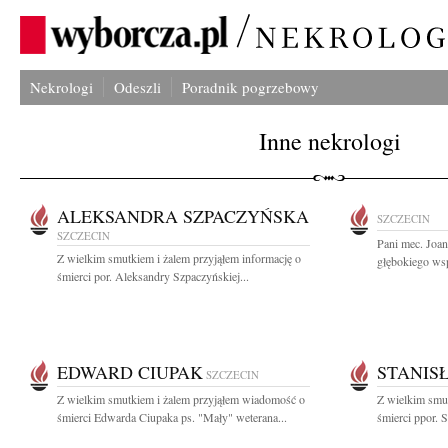
Nekrologi
Odeszli
Poradnik pogrzebowy
Inne nekrologi
ALEKSANDRA SZPACZYŃSKA
SZCZECIN
SZCZECIN
Pani mec. Joa
Z wielkim smutkiem i żalem przyjąłem informację o
głębokiego wsp
śmierci por. Aleksandry Szpaczyńskiej...
EDWARD CIUPAK
STANIS
SZCZECIN
Z wielkim smutkiem i żalem przyjąłem wiadomość o
Z wielkim smut
śmierci Edwarda Ciupaka ps. "Mały" weterana...
śmierci ppor. S