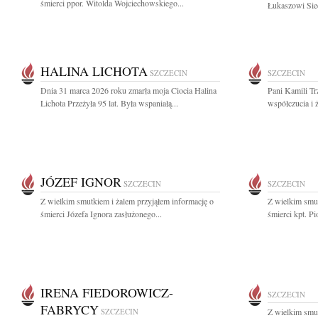
śmierci ppor. Witolda Wojciechowskiego...
Łukaszowi Siec
HALINA LICHOTA
SZCZECIN
SZCZECIN
Dnia 31 marca 2026 roku zmarła moja Ciocia Halina
Pani Kamili Tr
Lichota Przeżyła 95 lat. Była wspaniałą...
współczucia i 
JÓZEF IGNOR
SZCZECIN
SZCZECIN
Z wielkim smutkiem i żalem przyjąłem informację o
Z wielkim smut
śmierci Józefa Ignora zasłużonego...
śmierci kpt. Pi
IRENA FIEDOROWICZ-
SZCZECIN
FABRYCY
SZCZECIN
Z wielkim smut