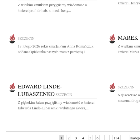
śmierci Henryk
Z wielkim smutkiem przyjęliśmy wiadomość o
śmierci prof. dr hab. n. med. Ireny...
MAREK 
SZCZECIN
18 lutego 2026 roku zmarła Pani Anna Romańczuk
Z wielkim smut
oddana Opiekunka naszych mam z pamięcią i...
śmierci Marka 
EDWARD LINDE-
SZCZECIN
LUBASZENKO
SZCZECIN
Najszczersze w
naszemu drogi
Z głębokim żalem przyjęliśmy wiadomość o śmierci
Edwarda Linde-Lubaszenki wybitnego aktora,...
1
2
3
4
5
6
...
134
następ