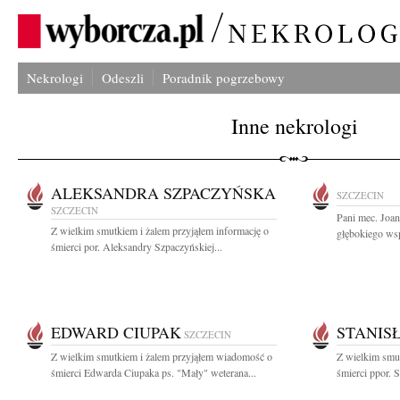
Nekrologi
Odeszli
Poradnik pogrzebowy
Inne nekrologi
ALEKSANDRA SZPACZYŃSKA
SZCZECIN
SZCZECIN
Pani mec. Joa
Z wielkim smutkiem i żalem przyjąłem informację o
głębokiego wsp
śmierci por. Aleksandry Szpaczyńskiej...
EDWARD CIUPAK
STANIS
SZCZECIN
Z wielkim smutkiem i żalem przyjąłem wiadomość o
Z wielkim smut
śmierci Edwarda Ciupaka ps. "Mały" weterana...
śmierci ppor. S