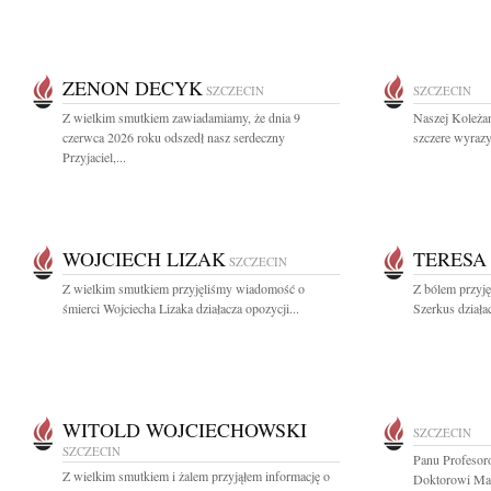
ZENON DECYK
SZCZECIN
SZCZECIN
Z wielkim smutkiem zawiadamiamy, że dnia 9
Naszej Koleża
czerwca 2026 roku odszedł nasz serdeczny
szczere wyrazy
Przyjaciel,...
WOJCIECH LIZAK
TERESA
SZCZECIN
Z wielkim smutkiem przyjęliśmy wiadomość o
Z bólem przyj
śmierci Wojciecha Lizaka działacza opozycji...
Szerkus działac
WITOLD WOJCIECHOWSKI
SZCZECIN
SZCZECIN
Panu Profesor
Z wielkim smutkiem i żalem przyjąłem informację o
Doktorowi Ma