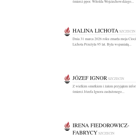
śmierci ppor. Witolda Wojciechowskiego...
HALINA LICHOTA
SZCZECIN
Dnia 31 marca 2026 roku zmarła moja Cioci
Lichota Przeżyła 95 lat. Była wspaniałą...
JÓZEF IGNOR
SZCZECIN
Z wielkim smutkiem i żalem przyjąłem info
śmierci Józefa Ignora zasłużonego...
IRENA FIEDOROWICZ-
FABRYCY
SZCZECIN