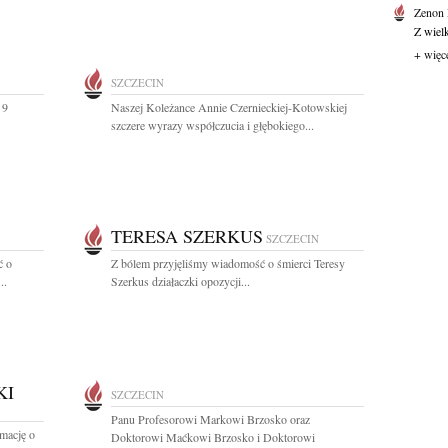
Zenon
Z wiel
+ więc
SZCZECIN
 9
Naszej Koleżance Annie Czernieckiej-Kotowskiej
szczere wyrazy współczucia i głębokiego...
TERESA SZERKUS
SZCZECIN
ć o
Z bólem przyjęliśmy wiadomość o śmierci Teresy
..
Szerkus działaczki opozycji...
KI
SZCZECIN
Panu Profesorowi Markowi Brzosko oraz
rmację o
Doktorowi Maćkowi Brzosko i Doktorowi