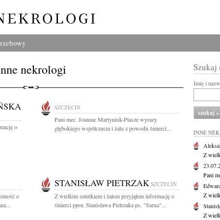
grzebowy
Inne nekrologi
Szukaj
Imię i naz
ŃSKA
SZCZECIN
Pani mec. Joannie Martyniuk-Plasze wyrazy
rmację o
głębokiego współczucia i żalu z powodu śmierci...
INNE NE
Aleksa
Z wiel
23.07
Pani m
STANISŁAW PIETRZAK
SZCZECIN
Edwar
Z wiel
domość o
Z wielkim smutkiem i żalem przyjąłem informację o
na...
śmierci ppor. Stanisława Pietrzaka ps. "Sarna"...
Stanisł
Z wiel