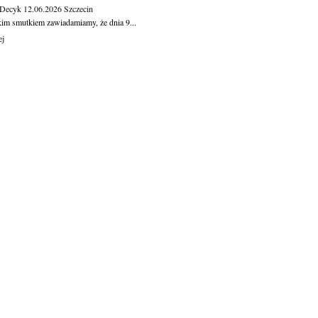
 Decyk
12.06.2026
Szczecin
kim smutkiem zawiadamiamy, że dnia 9...
ej