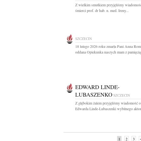
Z wielkim smutkiem przyjęliśmy wiadomoś
śmierci prof. dr hab. n. med. Ireny...
SZCZECIN
18 lutego 2026 roku zmarła Pani Anna Ro
oddana Opiekunka naszych mam z pamięcią i
EDWARD LINDE-
LUBASZENKO
SZCZECIN
Z głębokim żalem przyjęliśmy wiadomość o
Edwarda Linde-Lubaszenki wybitnego aktora
1
2
3