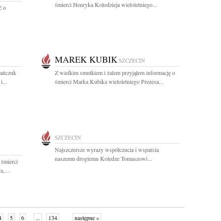
śmierci Henryka Kołodzieja wieloletniego...
ć o
MAREK KUBIK
SZCZECIN
mańczuk
Z wielkim smutkiem i żalem przyjąłem informację o
...
śmierci Marka Kubika wieloletniego Prezesa...
SZCZECIN
Najszczersze wyrazy współczucia i wsparcia
naszemu drogiemu Koledze Tomaszowi...
 śmierci
,...
4
5
6
...
134
następne »