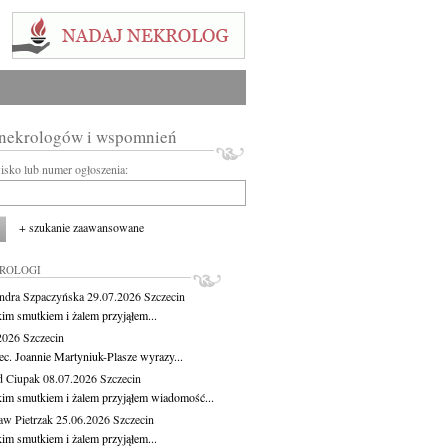
 nekrologów i wspomnień
wisko lub numer ogłoszenia:
+ szukanie zaawansowane
KROLOGI
ndra Szpaczyńska
29.07.2026
Szczecin
kim smutkiem i żalem przyjąłem...
.2026
Szczecin
ec. Joannie Martyniuk-Plasze wyrazy...
d Ciupak
08.07.2026
Szczecin
kim smutkiem i żalem przyjąłem wiadomość...
aw Pietrzak
25.06.2026
Szczecin
kim smutkiem i żalem przyjąłem...