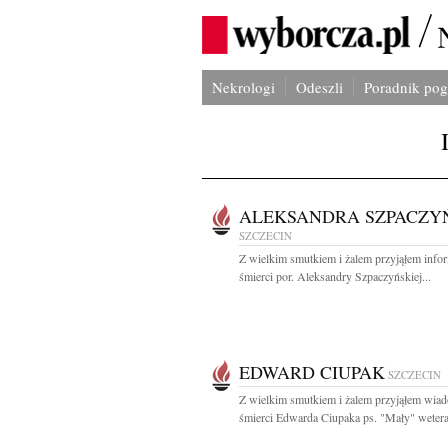
Nekrologi
Odeszli
Poradnik po
ALEKSANDRA SZPACZY
SZCZECIN
Z wielkim smutkiem i żalem przyjąłem info
śmierci por. Aleksandry Szpaczyńskiej...
EDWARD CIUPAK
SZCZECIN
Z wielkim smutkiem i żalem przyjąłem wia
śmierci Edwarda Ciupaka ps. "Mały" wetera