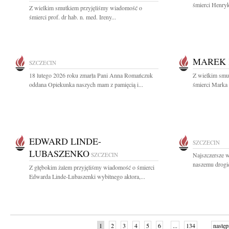
śmierci Henryk
Z wielkim smutkiem przyjęliśmy wiadomość o
śmierci prof. dr hab. n. med. Ireny...
MAREK 
SZCZECIN
18 lutego 2026 roku zmarła Pani Anna Romańczuk
Z wielkim smut
oddana Opiekunka naszych mam z pamięcią i...
śmierci Marka 
EDWARD LINDE-
SZCZECIN
LUBASZENKO
SZCZECIN
Najszczersze w
naszemu drogi
Z głębokim żalem przyjęliśmy wiadomość o śmierci
Edwarda Linde-Lubaszenki wybitnego aktora,...
1
2
3
4
5
6
...
134
następ