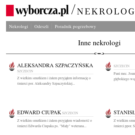
Nekrologi
Odeszli
Poradnik pogrzebowy
Inne nekrologi
ALEKSANDRA SZPACZYŃSKA
SZCZECIN
SZCZECIN
Pani mec. Joa
Z wielkim smutkiem i żalem przyjąłem informację o
głębokiego wsp
śmierci por. Aleksandry Szpaczyńskiej...
EDWARD CIUPAK
STANIS
SZCZECIN
Z wielkim smutkiem i żalem przyjąłem wiadomość o
Z wielkim smut
śmierci Edwarda Ciupaka ps. "Mały" weterana...
śmierci ppor. S