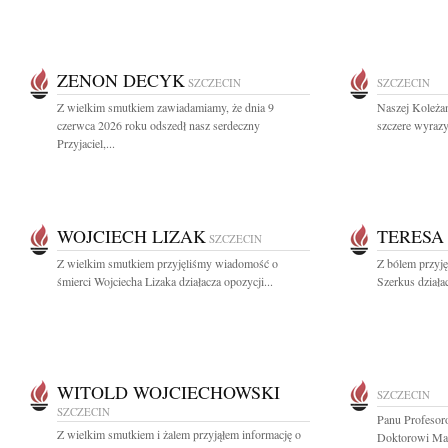
ZENON DECYK
SZCZECIN
SZCZECIN
Z wielkim smutkiem zawiadamiamy, że dnia 9
Naszej Koleża
czerwca 2026 roku odszedł nasz serdeczny
szczere wyrazy
Przyjaciel,...
WOJCIECH LIZAK
TERESA
SZCZECIN
Z wielkim smutkiem przyjęliśmy wiadomość o
Z bólem przyj
śmierci Wojciecha Lizaka działacza opozycji...
Szerkus działac
WITOLD WOJCIECHOWSKI
SZCZECIN
SZCZECIN
Panu Profesor
Z wielkim smutkiem i żalem przyjąłem informację o
Doktorowi Ma