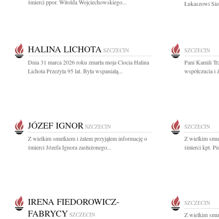
śmierci ppor. Witolda Wojciechowskiego...
Łukaszowi Siec
HALINA LICHOTA
SZCZECIN
SZCZECIN
Dnia 31 marca 2026 roku zmarła moja Ciocia Halina
Pani Kamili Tr
Lichota Przeżyła 95 lat. Była wspaniałą...
współczucia i 
JÓZEF IGNOR
SZCZECIN
SZCZECIN
Z wielkim smutkiem i żalem przyjąłem informację o
Z wielkim smut
śmierci Józefa Ignora zasłużonego...
śmierci kpt. Pi
IRENA FIEDOROWICZ-
SZCZECIN
FABRYCY
SZCZECIN
Z wielkim smut