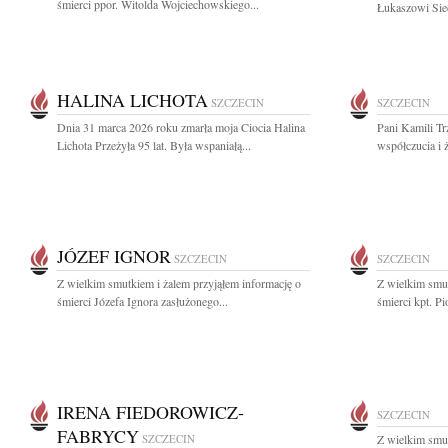
śmierci ppor. Witolda Wojciechowskiego...
Łukaszowi Siec
HALINA LICHOTA
SZCZECIN
SZCZECIN
Dnia 31 marca 2026 roku zmarła moja Ciocia Halina
Pani Kamili Tr
Lichota Przeżyła 95 lat. Była wspaniałą...
współczucia i 
JÓZEF IGNOR
SZCZECIN
SZCZECIN
Z wielkim smutkiem i żalem przyjąłem informację o
Z wielkim smut
śmierci Józefa Ignora zasłużonego...
śmierci kpt. Pi
IRENA FIEDOROWICZ-
SZCZECIN
FABRYCY
SZCZECIN
Z wielkim smut