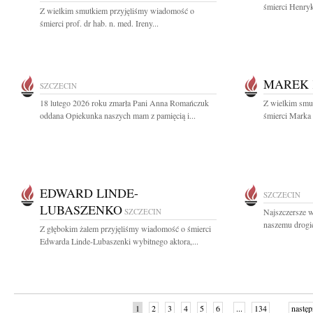
śmierci Henryk
Z wielkim smutkiem przyjęliśmy wiadomość o
śmierci prof. dr hab. n. med. Ireny...
MAREK 
SZCZECIN
18 lutego 2026 roku zmarła Pani Anna Romańczuk
Z wielkim smut
oddana Opiekunka naszych mam z pamięcią i...
śmierci Marka 
EDWARD LINDE-
SZCZECIN
LUBASZENKO
SZCZECIN
Najszczersze w
naszemu drogi
Z głębokim żalem przyjęliśmy wiadomość o śmierci
Edwarda Linde-Lubaszenki wybitnego aktora,...
1
2
3
4
5
6
...
134
następ