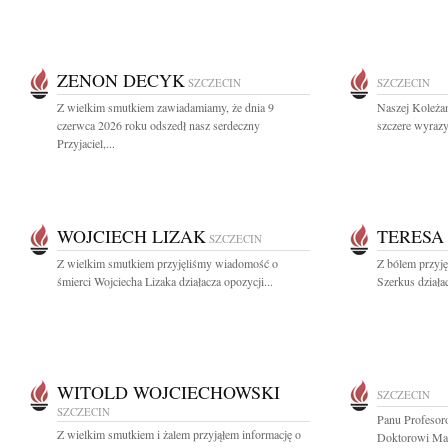
ZENON DECYK
SZCZECIN
SZCZECIN
Z wielkim smutkiem zawiadamiamy, że dnia 9
Naszej Koleża
czerwca 2026 roku odszedł nasz serdeczny
szczere wyrazy
Przyjaciel,...
WOJCIECH LIZAK
TERESA
SZCZECIN
Z wielkim smutkiem przyjęliśmy wiadomość o
Z bólem przyj
śmierci Wojciecha Lizaka działacza opozycji...
Szerkus działac
WITOLD WOJCIECHOWSKI
SZCZECIN
SZCZECIN
Panu Profesor
Z wielkim smutkiem i żalem przyjąłem informację o
Doktorowi Ma