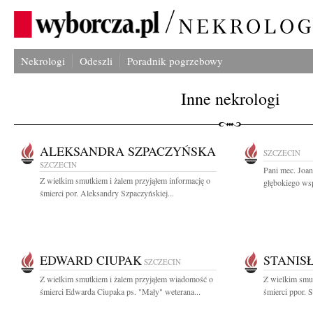
Nekrologi
Odeszli
Poradnik pogrzebowy
Inne nekrologi
ALEKSANDRA SZPACZYŃSKA
SZCZECIN
SZCZECIN
Pani mec. Joa
Z wielkim smutkiem i żalem przyjąłem informację o
głębokiego wsp
śmierci por. Aleksandry Szpaczyńskiej...
EDWARD CIUPAK
STANIS
SZCZECIN
Z wielkim smutkiem i żalem przyjąłem wiadomość o
Z wielkim smut
śmierci Edwarda Ciupaka ps. "Mały" weterana...
śmierci ppor. S