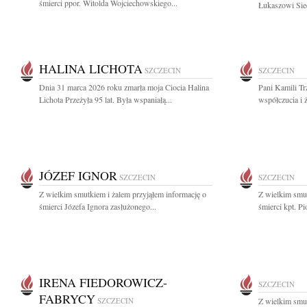
śmierci ppor. Witolda Wojciechowskiego...
Łukaszowi Siec
HALINA LICHOTA
SZCZECIN
SZCZECIN
Dnia 31 marca 2026 roku zmarła moja Ciocia Halina
Pani Kamili Tr
Lichota Przeżyła 95 lat. Była wspaniałą...
współczucia i 
JÓZEF IGNOR
SZCZECIN
SZCZECIN
Z wielkim smutkiem i żalem przyjąłem informację o
Z wielkim smut
śmierci Józefa Ignora zasłużonego...
śmierci kpt. Pi
IRENA FIEDOROWICZ-
SZCZECIN
FABRYCY
SZCZECIN
Z wielkim smut