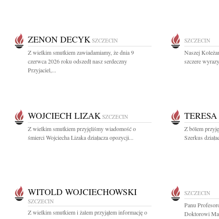
ZENON DECYK
SZCZECIN
SZCZECIN
Z wielkim smutkiem zawiadamiamy, że dnia 9
Naszej Koleża
czerwca 2026 roku odszedł nasz serdeczny
szczere wyrazy
Przyjaciel,...
WOJCIECH LIZAK
TERESA
SZCZECIN
Z wielkim smutkiem przyjęliśmy wiadomość o
Z bólem przyj
śmierci Wojciecha Lizaka działacza opozycji...
Szerkus działac
WITOLD WOJCIECHOWSKI
SZCZECIN
SZCZECIN
Panu Profesor
Z wielkim smutkiem i żalem przyjąłem informację o
Doktorowi Ma