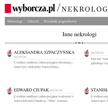
Nekrologi
Odeszli
Poradnik pogrzebowy
Inne nekrologi
ALEKSANDRA SZPACZYŃSKA
SZCZECIN
SZCZECIN
Pani mec. Joa
Z wielkim smutkiem i żalem przyjąłem informację o
głębokiego wsp
śmierci por. Aleksandry Szpaczyńskiej...
EDWARD CIUPAK
STANIS
SZCZECIN
Z wielkim smutkiem i żalem przyjąłem wiadomość o
Z wielkim smut
śmierci Edwarda Ciupaka ps. "Mały" weterana...
śmierci ppor. S