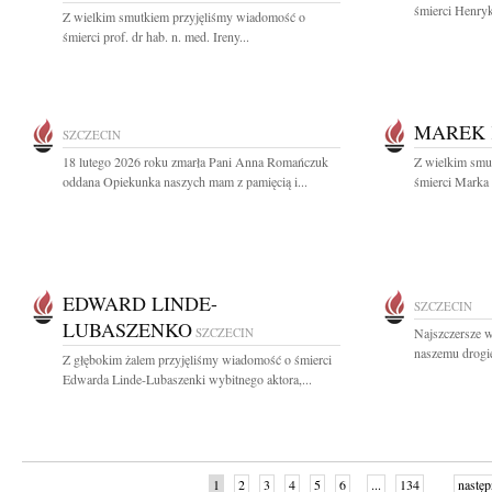
śmierci Henryk
Z wielkim smutkiem przyjęliśmy wiadomość o
śmierci prof. dr hab. n. med. Ireny...
MAREK 
SZCZECIN
18 lutego 2026 roku zmarła Pani Anna Romańczuk
Z wielkim smut
oddana Opiekunka naszych mam z pamięcią i...
śmierci Marka 
EDWARD LINDE-
SZCZECIN
LUBASZENKO
SZCZECIN
Najszczersze w
naszemu drogi
Z głębokim żalem przyjęliśmy wiadomość o śmierci
Edwarda Linde-Lubaszenki wybitnego aktora,...
1
2
3
4
5
6
...
134
następ