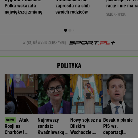
Polka wskazała
zaprosiła na ślub
rację i nie ma ra
największą zmianę
swoich rodziców
SUBSKRYPCJA
WIĘCEJ NIŻ WYNIK. SUBSKRYBUJ
POLITYKA
Atak
Najnowszy
Nowy sojusz na
Bosak o planie
Rosji na
sondaż:
Bliskim
PiS ws.
Charków i
Kwaśniewską
Wschodzie.
deportacji