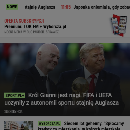
nię Augiasza
Japonka oniemiała, gdy zobaczyła to w polskim 
NOWE
OFERTA SUBSKRYPCJI
Premium: TOK FM + Wyborcza.pl
MOCNE MEDIA W DUO PAKIECIE. SPRAWDŹ
Król Gianni jest nagi. FIFA i UEFA
uczyniły z autonomii sportu stajnię Augiasza
SUBSKRYPCJA
Siedem lat gehenny. "Spłacamy
kredyty za mieszkania, w których mieszkają