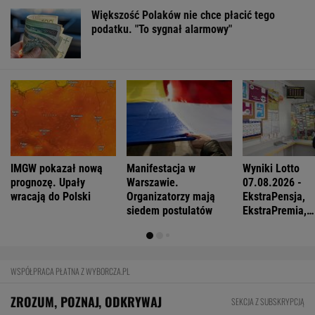
Większość Polaków nie chce płacić tego
podatku. "To sygnał alarmowy"
IMGW pokazał nową
Manifestacja w
Wyniki Lotto
prognozę. Upały
Warszawie.
07.08.2026 -
wracają do Polski
Organizatorzy mają
EkstraPensja,
siedem postulatów
EkstraPremia,
EuroJackpot, K
MiniLotto, Mult
WSPÓŁPRACA PŁATNA Z WYBORCZA.PL
ZROZUM, POZNAJ, ODKRYWAJ
SEKCJA Z SUBSKRYPCJĄ