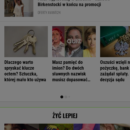
Birkenstocki w końcu na promocji
OFERTY AVANTI24
Dlaczego warto
Masz pamięć do
Oszuści wzięli n
spryskać klucze
imion? Do dwóch
pożyczkę, bank
octem? Sztuczka,
sławnych nazwisk
zażądał spłaty.
której mało kto używa
musisz dopasować
decyzja sądu
trzecie
ŻYĆ LEPIEJ