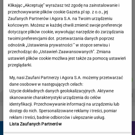
Klikając „Akceptuję” wyrażasz też zgodę na zainstalowanie i
przechowywanie plików cookie Gazeta.pl sp. z o.o., jej
"Wymieniłam mojego byłego na
jego wujka milionera". Tak wciągają
Zaufanych Partnerów i Agora S.A. na Twoim urządzeniu
mikrodramy
końcowym. Możesz w każdej chwili zmienić swoje preferencje
dotyczące plików cookie, wywołując narzędzie do zarządzania
SUBSKRYPCJA
twoimi preferencjami dot. przetwarzania danych poprzez
odnośnik „Ustawienia prywatności ” w stopce serwisu i
Wystarczy jedno spojrzenie i już wiadomo. Po
przechodząc do „Ustawień Zaawansowanych”. Zmiana
tym poznasz turystę we Włoszech
ustawień plików cookie możliwa jest także za pomocą ustawień
przeglądarki.
DANIEL
MARCIN
ŁUKASZ
MARTA
My, nasi Zaufani Partnerzy i Agora S.A. możemy przetwarzać
Autorzy:
MAIKOWSKI
KOZŁOWSKI
JACHIMIAK
NOWAK
dane osobowe w następujących celach:
Użycie dokładnych danych geolokalizacyjnych. Aktywne
PROBLEMY POLSKICH SIATKARZY
ZNAK Z '30'
WISŁAWA SZYMBORSKA
skanowanie charakterystyki urządzenia do celów
identyfikacji. Przechowywanie informacji na urządzeniu lub
dostęp do nich. Spersonalizowane reklamy i treści, pomiar
DZIEJE SIĘ!
reklam i treści, badnie odbiorców i ulepszanie usług.
Lista Zaufanych Partnerów