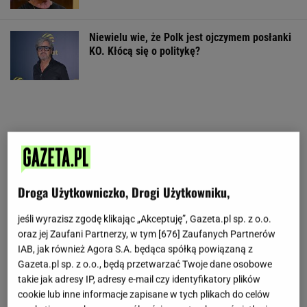
Niewielu wie, że Polk jest ojczymem posłanki
KO. Kłócą się o politykę?
Droga Użytkowniczko, Drogi Użytkowniku,
jeśli wyrazisz zgodę klikając „Akceptuję”, Gazeta.pl sp. z o.o.
oraz jej Zaufani Partnerzy, w tym [
676
] Zaufanych Partnerów
IAB, jak również Agora S.A. będąca spółką powiązaną z
Gazeta.pl sp. z o.o., będą przetwarzać Twoje dane osobowe
takie jak adresy IP, adresy e-mail czy identyfikatory plików
cookie lub inne informacje zapisane w tych plikach do celów