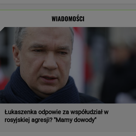
Odessę. Zginęły
najlepszą
Stworzyli swój
Ukraińców:
dwie osoby
pierwszą damą
art. 5
Absolutny
populizm
WIADOMOŚCI
Łukaszenka odpowie za współudział w
rosyjskiej agresji? "Mamy dowody"