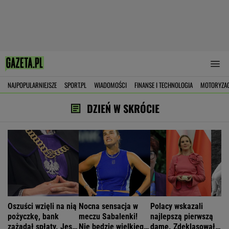
NAJPOPULARNIEJSZE
SPORT.PL
WIADOMOŚCI
FINANSE I TECHNOLOGIA
MOTORYZA
DZIEŃ W SKRÓCIE
Oszuści wzięli na nią
Nocna sensacja w
Polacy wskazali
pożyczkę, bank
meczu Sabalenki!
najlepszą pierwszą
zażądał spłaty. Jest
Nie będzie wielkiego
damę. Zdeklasowała