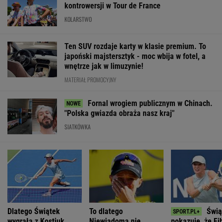
kontrowersji w Tour de France
KOLARSTWO
Ten SUV rozdaje karty w klasie premium. To
japoński majstersztyk - moc wbija w fotel, a
wnętrze jak w limuzynie!
MATERIAŁ PROMOCYJNY
Fornal wrogiem publicznym w Chinach.
"Polska gwiazda obraża nasz kraj"
SIATKÓWKA
Dlatego Świątek
To dlatego
Świą
wygrała z Kostiuk.
Niewiadoma nie
pokazuje, że F