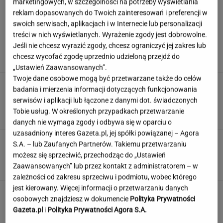
marketingowych, w szczególności na potrzeby wyświetlania
reklam dopasowanych do Twoich zainteresowań i preferencji w
swoich serwisach, aplikacjach i w Internecie lub personalizacji
Nowy sojusz na Bliskim Wschodzie. Chcą być
treści w nich wyświetlanych. Wyrażenie zgody jest dobrowolne.
jak NATO
Jeśli nie chcesz wyrazić zgody, chcesz ograniczyć jej zakres lub
chcesz wycofać zgodę uprzednio udzieloną przejdź do
„Ustawień Zaawansowanych”.
Twoje dane osobowe mogą być przetwarzane także do celów
Zamówili produkty za pół
badania i mierzenia informacji dotyczących funkcjonowania
miliona. Ekspert ocenia składniki, które trafią
serwisów i aplikacji lub łączone z danymi dot. świadczonych
do kuchni prezydenta
Tobie usług. W określonych przypadkach przetwarzanie
ALEKSANDRA PIETROW
danych nie wymaga zgody i odbywa się w oparciu o
uzasadniony interes Gazeta.pl, jej spółki powiązanej – Agora
Quiz czytelniczy. Te tytuły powinien znać
S.A. – lub Zaufanych Partnerów. Takiemu przetwarzaniu
każdy wykształcony człowiek!
możesz się sprzeciwić, przechodząc do „Ustawień
Zaawansowanych” lub przez kontakt z administratorem – w
zależności od zakresu sprzeciwu i podmiotu, wobec którego
jest kierowany. Więcej informacji o przetwarzaniu danych
Jeden wakacyjny nawyk może mieć
osobowych znajdziesz w dokumencie
Polityka Prywatności
nieprzyjemne konsekwencje. Też tak robisz?
Gazeta.pl
i
Polityka Prywatności Agora S.A.
MATERIAŁ PROMOCYJNY