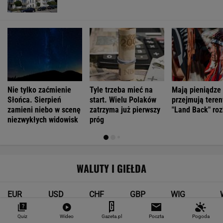
Nie tylko zaćmienie
Tyle trzeba mieć na
Mają pieniądze 
Słońca. Sierpień
start. Wielu Polaków
przejmują teren
zamieni niebo w scenę
zatrzyma już pierwszy
"Land Back" roz
niezwykłych widowisk
próg
WALUTY I GIEŁDA
EUR
USD
CHF
GBP
WIG
4,2983
3,7187
4,6027
5,0166
151 782,92
Quiz
Wideo
Gazeta.pl
Poczta
Pogoda
-0,09%
-0,41%
0,15%
-0,13%
-0,24%