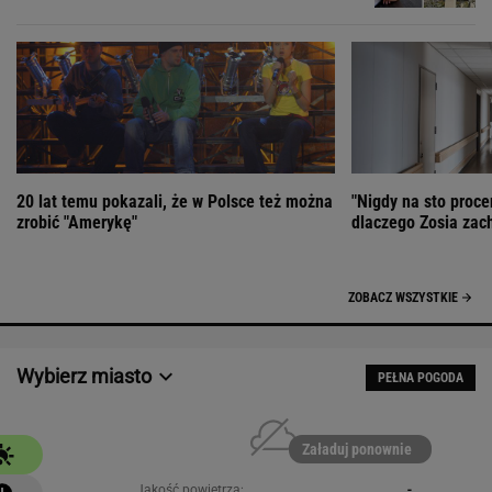
20 lat temu pokazali, że w Polsce też można
"Nigdy na sto proce
zrobić "Amerykę"
dlaczego Zosia zac
ZOBACZ WSZYSTKIE
Wybierz miasto
PEŁNA POGODA
Załaduj ponownie
Jakość powietrza:
-