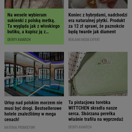
Koniec z hybrydami, nadchodzi
Na wesele wybieram
era naturalnej płytki. Produkt
sukienki z polską metką.
za 12 zł sprawi, że paznokcie
Ta wygląda jak z włoskiego
będą twarde jak diament
butiku, a kupisz ją z
RABATEM
REKLAMA MEDIA EXPERT
OFERTY AVANTI24
Ta pistacjowa torebka
Urlop nad polskim morzem nie
WITTCHEN skradła nasze
musi być drogi. Bestsellerowe
serca. Skórzana perełka
hotele znaleźliśmy w mega
właśnie trafiła na wyprzedaż
cenach!
OFERTY AVANTI24
MATERIAŁ PROMOCYJNY