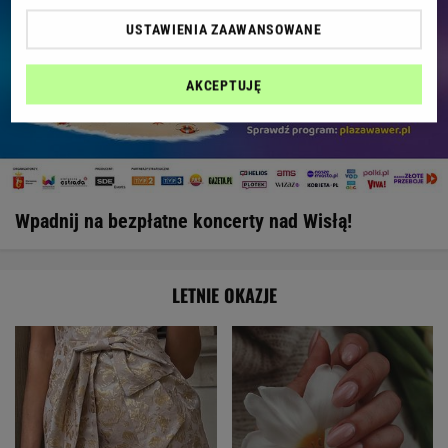
USTAWIENIA ZAAWANSOWANE
AKCEPTUJĘ
Wpadnij na bezpłatne koncerty nad Wisłą!
LETNIE OKAZJE