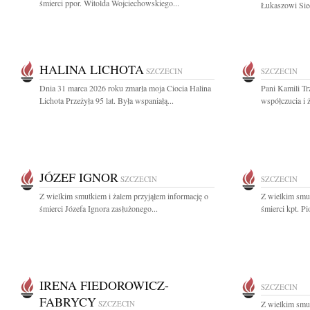
śmierci ppor. Witolda Wojciechowskiego...
Łukaszowi Siec
HALINA LICHOTA
SZCZECIN
SZCZECIN
Dnia 31 marca 2026 roku zmarła moja Ciocia Halina
Pani Kamili Tr
Lichota Przeżyła 95 lat. Była wspaniałą...
współczucia i 
JÓZEF IGNOR
SZCZECIN
SZCZECIN
Z wielkim smutkiem i żalem przyjąłem informację o
Z wielkim smut
śmierci Józefa Ignora zasłużonego...
śmierci kpt. Pi
IRENA FIEDOROWICZ-
SZCZECIN
FABRYCY
SZCZECIN
Z wielkim smut