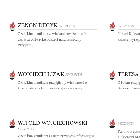
ZENON DECYK
SZCZECIN
SZCZECIN
Z wielkim smutkiem zawiadamiamy, że dnia 9
Naszej Koleża
czerwca 2026 roku odszedł nasz serdeczny
szczere wyrazy
Przyjaciel,...
WOJCIECH LIZAK
TERESA
SZCZECIN
Z wielkim smutkiem przyjęliśmy wiadomość o
Z bólem przyj
śmierci Wojciecha Lizaka działacza opozycji...
Szerkus działac
WITOLD WOJCIECHOWSKI
SZCZECIN
SZCZECIN
Panu Profesor
Z wielkim smutkiem i żalem przyjąłem informację o
Doktorowi Ma