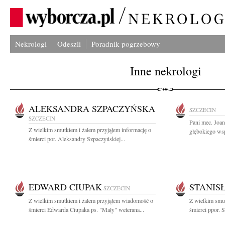
Nekrologi
Odeszli
Poradnik pogrzebowy
Inne nekrologi
ALEKSANDRA SZPACZYŃSKA
SZCZECIN
SZCZECIN
Pani mec. Joa
Z wielkim smutkiem i żalem przyjąłem informację o
głębokiego wsp
śmierci por. Aleksandry Szpaczyńskiej...
EDWARD CIUPAK
STANIS
SZCZECIN
Z wielkim smutkiem i żalem przyjąłem wiadomość o
Z wielkim smut
śmierci Edwarda Ciupaka ps. "Mały" weterana...
śmierci ppor. S