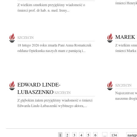
śmierci Henryk
Z wielkim smutkiem przyjęliśmy wiadomość o
śmierci prof. dr hab. n. med. Ireny...
MAREK 
SZCZECIN
18 lutego 2026 roku zmarła Pani Anna Romańczuk
Z wielkim smut
oddana Opiekunka naszych mam z pamięcią i...
śmierci Marka 
EDWARD LINDE-
SZCZECIN
LUBASZENKO
SZCZECIN
Najszczersze w
naszemu drogi
Z głębokim żalem przyjęliśmy wiadomość o śmierci
Edwarda Linde-Lubaszenki wybitnego aktora,...
1
2
3
4
5
6
...
134
następ