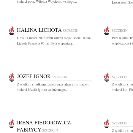
śmierci ppor. Witolda Wojciechowskiego...
Łukaszowi Siec
HALINA LICHOTA
SZCZECIN
SZCZECIN
Dnia 31 marca 2026 roku zmarła moja Ciocia Halina
Pani Kamili Tr
Lichota Przeżyła 95 lat. Była wspaniałą...
współczucia i 
JÓZEF IGNOR
SZCZECIN
SZCZECIN
Z wielkim smutkiem i żalem przyjąłem informację o
Z wielkim smut
śmierci Józefa Ignora zasłużonego...
śmierci kpt. Pi
IRENA FIEDOROWICZ-
SZCZECIN
FABRYCY
SZCZECIN
Z wielkim smut