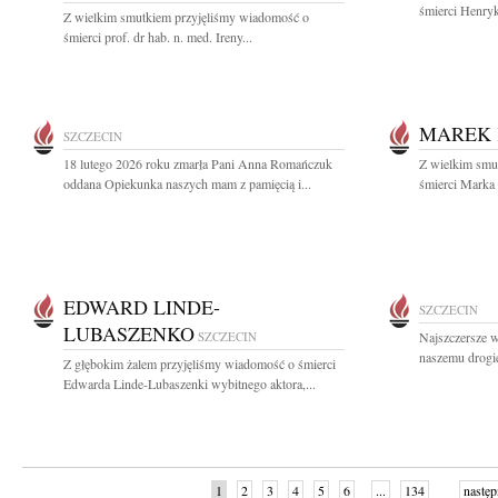
śmierci Henryk
Z wielkim smutkiem przyjęliśmy wiadomość o
śmierci prof. dr hab. n. med. Ireny...
MAREK 
SZCZECIN
18 lutego 2026 roku zmarła Pani Anna Romańczuk
Z wielkim smut
oddana Opiekunka naszych mam z pamięcią i...
śmierci Marka 
EDWARD LINDE-
SZCZECIN
LUBASZENKO
SZCZECIN
Najszczersze w
naszemu drogi
Z głębokim żalem przyjęliśmy wiadomość o śmierci
Edwarda Linde-Lubaszenki wybitnego aktora,...
1
2
3
4
5
6
...
134
następ