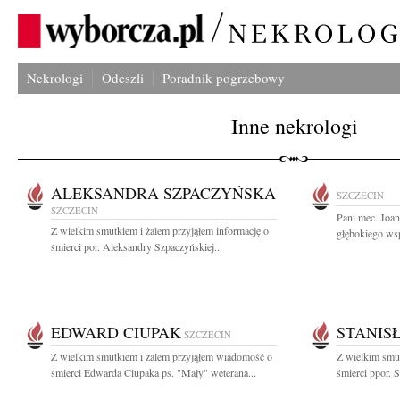
Nekrologi
Odeszli
Poradnik pogrzebowy
Inne nekrologi
ALEKSANDRA SZPACZYŃSKA
SZCZECIN
SZCZECIN
Pani mec. Joa
Z wielkim smutkiem i żalem przyjąłem informację o
głębokiego wsp
śmierci por. Aleksandry Szpaczyńskiej...
EDWARD CIUPAK
STANIS
SZCZECIN
Z wielkim smutkiem i żalem przyjąłem wiadomość o
Z wielkim smut
śmierci Edwarda Ciupaka ps. "Mały" weterana...
śmierci ppor. S