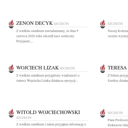
ZENON DECYK
SZCZECIN
SZCZECIN
Z wielkim smutkiem zawiadamiamy, że dnia 9
Naszej Koleża
czerwca 2026 roku odszedł nasz serdeczny
szczere wyrazy
Przyjaciel,...
WOJCIECH LIZAK
TERESA
SZCZECIN
Z wielkim smutkiem przyjęliśmy wiadomość o
Z bólem przyj
śmierci Wojciecha Lizaka działacza opozycji...
Szerkus działac
WITOLD WOJCIECHOWSKI
SZCZECIN
SZCZECIN
Panu Profesor
Z wielkim smutkiem i żalem przyjąłem informację o
Doktorowi Ma