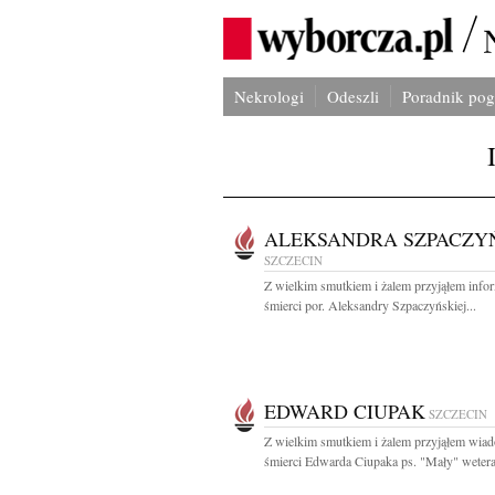
Nekrologi
Odeszli
Poradnik po
ALEKSANDRA SZPACZY
SZCZECIN
Z wielkim smutkiem i żalem przyjąłem info
śmierci por. Aleksandry Szpaczyńskiej...
EDWARD CIUPAK
SZCZECIN
Z wielkim smutkiem i żalem przyjąłem wia
śmierci Edwarda Ciupaka ps. "Mały" wetera