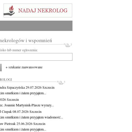
 nekrologów i wspomnień
wisko lub numer ogłoszenia:
+ szukanie zaawansowane
KROLOGI
ndra Szpaczyńska
29.07.2026
Szczecin
kim smutkiem i żalem przyjąłem...
.2026
Szczecin
ec. Joannie Martyniuk-Plasze wyrazy...
d Ciupak
08.07.2026
Szczecin
kim smutkiem i żalem przyjąłem wiadomość...
aw Pietrzak
25.06.2026
Szczecin
kim smutkiem i żalem przyjąłem...