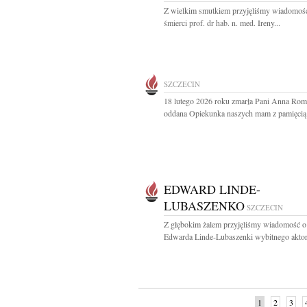
Z wielkim smutkiem przyjęliśmy wiadomoś
śmierci prof. dr hab. n. med. Ireny...
SZCZECIN
18 lutego 2026 roku zmarła Pani Anna Ro
oddana Opiekunka naszych mam z pamięcią i
EDWARD LINDE-
LUBASZENKO
SZCZECIN
Z głębokim żalem przyjęliśmy wiadomość o
Edwarda Linde-Lubaszenki wybitnego aktora
1
2
3