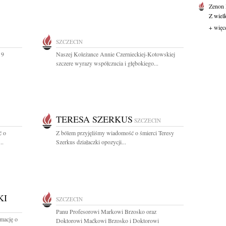
Zenon
Z wiel
+ więc
SZCZECIN
 9
Naszej Koleżance Annie Czernieckiej-Kotowskiej
szczere wyrazy współczucia i głębokiego...
TERESA SZERKUS
SZCZECIN
ć o
Z bólem przyjęliśmy wiadomość o śmierci Teresy
..
Szerkus działaczki opozycji...
KI
SZCZECIN
Panu Profesorowi Markowi Brzosko oraz
rmację o
Doktorowi Maćkowi Brzosko i Doktorowi