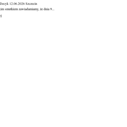
 Decyk
12.06.2026
Szczecin
kim smutkiem zawiadamiamy, że dnia 9...
ej