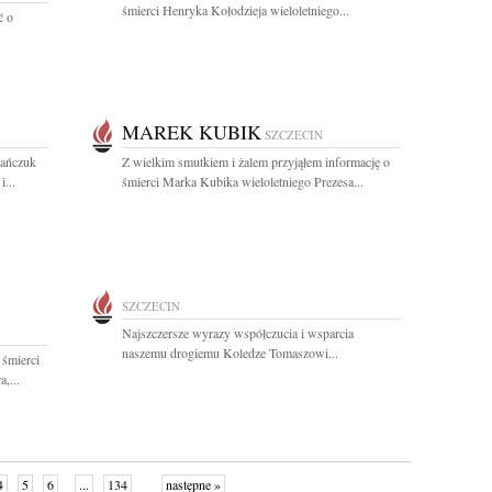
śmierci Henryka Kołodzieja wieloletniego...
ć o
MAREK KUBIK
SZCZECIN
mańczuk
Z wielkim smutkiem i żalem przyjąłem informację o
...
śmierci Marka Kubika wieloletniego Prezesa...
SZCZECIN
Najszczersze wyrazy współczucia i wsparcia
naszemu drogiemu Koledze Tomaszowi...
 śmierci
,...
4
5
6
...
134
następne »