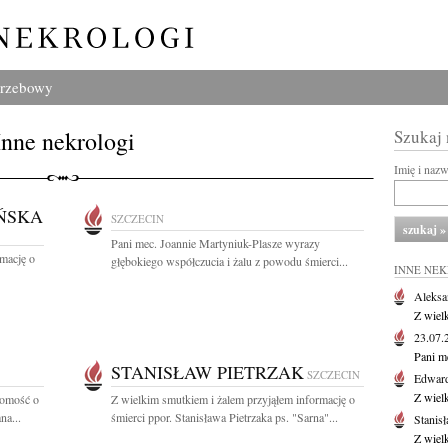
grzebowy
Inne nekrologi
Szukaj
Imię i naz
ŃSKA
SZCZECIN
Pani mec. Joannie Martyniuk-Plasze wyrazy
rmację o
głębokiego współczucia i żalu z powodu śmierci...
INNE NE
Aleksa
Z wiel
23.07
Pani m
STANISŁAW PIETRZAK
SZCZECIN
Edwar
Z wiel
domość o
Z wielkim smutkiem i żalem przyjąłem informację o
na...
śmierci ppor. Stanisława Pietrzaka ps. "Sarna"...
Stanisł
Z wiel