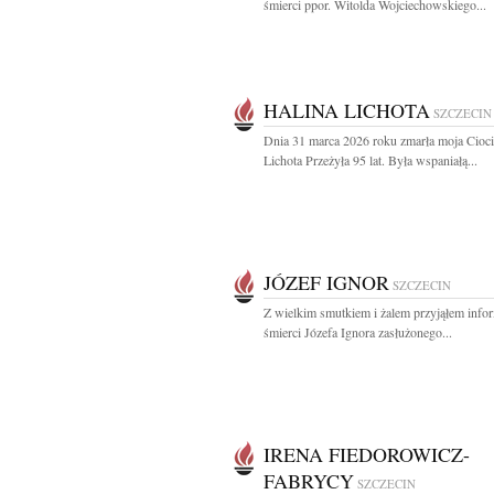
śmierci ppor. Witolda Wojciechowskiego...
HALINA LICHOTA
SZCZECIN
Dnia 31 marca 2026 roku zmarła moja Cioci
Lichota Przeżyła 95 lat. Była wspaniałą...
JÓZEF IGNOR
SZCZECIN
Z wielkim smutkiem i żalem przyjąłem info
śmierci Józefa Ignora zasłużonego...
IRENA FIEDOROWICZ-
FABRYCY
SZCZECIN