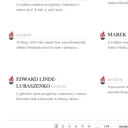
śmierci Henryk
Z wielkim smutkiem przyjęliśmy wiadomość o
śmierci prof. dr hab. n. med. Ireny...
MAREK 
SZCZECIN
18 lutego 2026 roku zmarła Pani Anna Romańczuk
Z wielkim smut
oddana Opiekunka naszych mam z pamięcią i...
śmierci Marka 
EDWARD LINDE-
SZCZECIN
LUBASZENKO
SZCZECIN
Najszczersze w
naszemu drogi
Z głębokim żalem przyjęliśmy wiadomość o śmierci
Edwarda Linde-Lubaszenki wybitnego aktora,...
1
2
3
4
5
6
...
134
następ