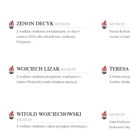
ZENON DECYK
SZCZECIN
SZCZECIN
Z wielkim smutkiem zawiadamiamy, że dnia 9
Naszej Koleża
czerwca 2026 roku odszedł nasz serdeczny
szczere wyrazy
Przyjaciel,...
WOJCIECH LIZAK
TERESA
SZCZECIN
Z wielkim smutkiem przyjęliśmy wiadomość o
Z bólem przyj
śmierci Wojciecha Lizaka działacza opozycji...
Szerkus działac
WITOLD WOJCIECHOWSKI
SZCZECIN
SZCZECIN
Panu Profesor
Z wielkim smutkiem i żalem przyjąłem informację o
Doktorowi Ma