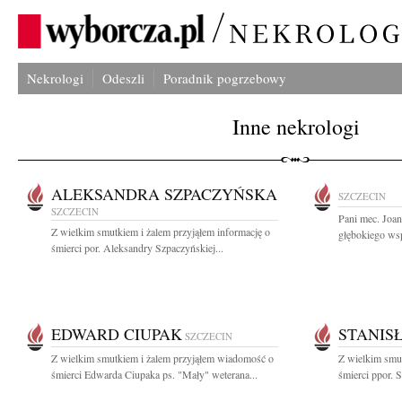
Nekrologi
Odeszli
Poradnik pogrzebowy
Inne nekrologi
ALEKSANDRA SZPACZYŃSKA
SZCZECIN
SZCZECIN
Pani mec. Joa
Z wielkim smutkiem i żalem przyjąłem informację o
głębokiego wsp
śmierci por. Aleksandry Szpaczyńskiej...
EDWARD CIUPAK
STANIS
SZCZECIN
Z wielkim smutkiem i żalem przyjąłem wiadomość o
Z wielkim smut
śmierci Edwarda Ciupaka ps. "Mały" weterana...
śmierci ppor. S