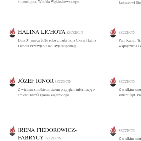
śmierci ppor. Witolda Wojciechowskiego...
Łukaszowi Siec
HALINA LICHOTA
SZCZECIN
SZCZECIN
Dnia 31 marca 2026 roku zmarła moja Ciocia Halina
Pani Kamili Tr
Lichota Przeżyła 95 lat. Była wspaniałą...
współczucia i 
JÓZEF IGNOR
SZCZECIN
SZCZECIN
Z wielkim smutkiem i żalem przyjąłem informację o
Z wielkim smut
śmierci Józefa Ignora zasłużonego...
śmierci kpt. Pi
IRENA FIEDOROWICZ-
SZCZECIN
FABRYCY
SZCZECIN
Z wielkim smut