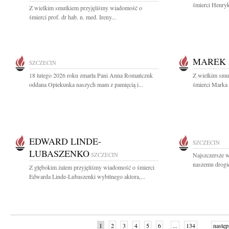
śmierci Henryk
Z wielkim smutkiem przyjęliśmy wiadomość o
śmierci prof. dr hab. n. med. Ireny...
MAREK 
SZCZECIN
18 lutego 2026 roku zmarła Pani Anna Romańczuk
Z wielkim smut
oddana Opiekunka naszych mam z pamięcią i...
śmierci Marka 
EDWARD LINDE-
SZCZECIN
LUBASZENKO
SZCZECIN
Najszczersze w
naszemu drogi
Z głębokim żalem przyjęliśmy wiadomość o śmierci
Edwarda Linde-Lubaszenki wybitnego aktora,...
1
2
3
4
5
6
...
134
następ