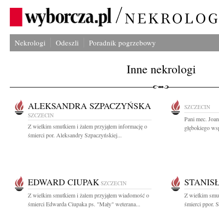
Nekrologi
Odeszli
Poradnik pogrzebowy
Inne nekrologi
ALEKSANDRA SZPACZYŃSKA
SZCZECIN
SZCZECIN
Pani mec. Joa
Z wielkim smutkiem i żalem przyjąłem informację o
głębokiego wsp
śmierci por. Aleksandry Szpaczyńskiej...
EDWARD CIUPAK
STANIS
SZCZECIN
Z wielkim smutkiem i żalem przyjąłem wiadomość o
Z wielkim smut
śmierci Edwarda Ciupaka ps. "Mały" weterana...
śmierci ppor. S