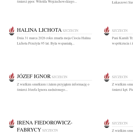
śmierci ppor. Witolda Wojciechowskiego...
Łukaszowi Siec
HALINA LICHOTA
SZCZECIN
SZCZECIN
Dnia 31 marca 2026 roku zmarła moja Ciocia Halina
Pani Kamili Tr
Lichota Przeżyła 95 lat. Była wspaniałą...
współczucia i 
JÓZEF IGNOR
SZCZECIN
SZCZECIN
Z wielkim smutkiem i żalem przyjąłem informację o
Z wielkim smut
śmierci Józefa Ignora zasłużonego...
śmierci kpt. Pi
IRENA FIEDOROWICZ-
SZCZECIN
FABRYCY
SZCZECIN
Z wielkim smut