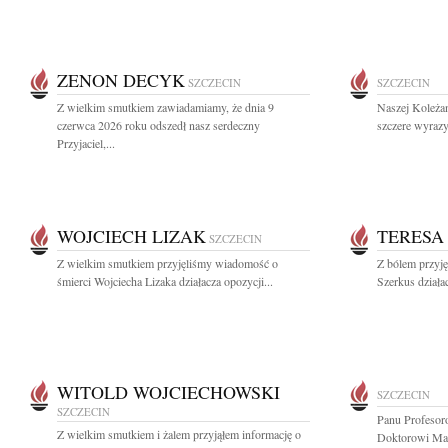
ZENON DECYK
SZCZECIN
SZCZECIN
Z wielkim smutkiem zawiadamiamy, że dnia 9
Naszej Koleża
czerwca 2026 roku odszedł nasz serdeczny
szczere wyrazy
Przyjaciel,...
WOJCIECH LIZAK
TERESA
SZCZECIN
Z wielkim smutkiem przyjęliśmy wiadomość o
Z bólem przyj
śmierci Wojciecha Lizaka działacza opozycji...
Szerkus działac
WITOLD WOJCIECHOWSKI
SZCZECIN
SZCZECIN
Panu Profesor
Z wielkim smutkiem i żalem przyjąłem informację o
Doktorowi Ma