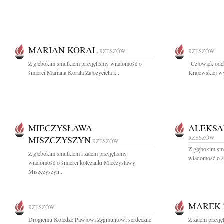
MARIAN KORAL
RZESZÓW
RZESZÓW
Z głębokim smutkiem przyjęliśmy wiadomość o
"Człowiek odch
śmierci Mariana Korala Założyciela i...
Krajewskiej wy
MIECZYSŁAWA
ALEKSA
MISZCZYSZYN
RZESZÓW
RZESZÓW
Z głębokim sm
Z głębokim smutkiem i żalem przyjęliśmy
wiadomość o śm
wiadomość o śmierci koleżanki Mieczysławy
Miszczyszyn...
MAREK 
RZESZÓW
Drogiemu Koledze Pawłowi Zygmuntowi serdeczne
Z żalem przyję