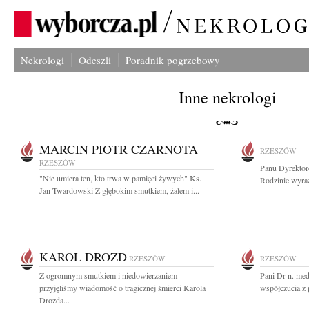
Nekrologi
Odeszli
Poradnik pogrzebowy
Inne nekrologi
MARCIN PIOTR CZARNOTA
RZESZÓW
RZESZÓW
Panu Dyrektor
"Nie umiera ten, kto trwa w pamięci żywych" Ks.
Rodzinie wyraz
Jan Twardowski Z głębokim smutkiem, żalem i...
KAROL DROZD
RZESZÓW
RZESZÓW
Z ogromnym smutkiem i niedowierzaniem
Pani Dr n. me
przyjęliśmy wiadomość o tragicznej śmierci Karola
współczucia z 
Drozda...