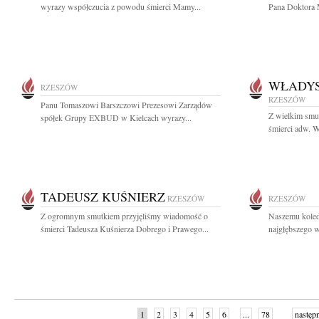
wyrazy współczucia z powodu śmierci Mamy...
Pana Doktora 
WŁADYS
RZESZÓW
RZESZÓW
Panu Tomaszowi Barszczowi Prezesowi Zarządów
Z wielkim smu
spółek Grupy EXBUD w Kielcach wyrazy...
śmierci adw. W
TADEUSZ KUŚNIERZ
RZESZÓW
RZESZÓW
Z ogromnym smutkiem przyjęliśmy wiadomość o
Naszemu kole
śmierci Tadeusza Kuśnierza Dobrego i Prawego...
najgłębszego w
1
2
3
4
5
6
...
78
następ