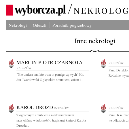
Nekrologi
Odeszli
Poradnik pogrzebowy
Inne nekrologi
MARCIN PIOTR CZARNOTA
RZESZÓW
RZESZÓW
Panu Dyrektor
"Nie umiera ten, kto trwa w pamięci żywych" Ks.
Rodzinie wyraz
Jan Twardowski Z głębokim smutkiem, żalem i...
KAROL DROZD
RZESZÓW
RZESZÓW
Z ogromnym smutkiem i niedowierzaniem
Pani Dr n. me
przyjęliśmy wiadomość o tragicznej śmierci Karola
współczucia z 
Drozda...