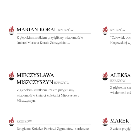
MARIAN KORAL
RZESZÓW
RZESZÓW
Z głębokim smutkiem przyjęliśmy wiadomość o
"Człowiek odch
śmierci Mariana Korala Założyciela i...
Krajewskiej wy
MIECZYSŁAWA
ALEKSA
MISZCZYSZYN
RZESZÓW
RZESZÓW
Z głębokim sm
Z głębokim smutkiem i żalem przyjęliśmy
wiadomość o śm
wiadomość o śmierci koleżanki Mieczysławy
Miszczyszyn...
MAREK 
RZESZÓW
Drogiemu Koledze Pawłowi Zygmuntowi serdeczne
Z żalem przyję