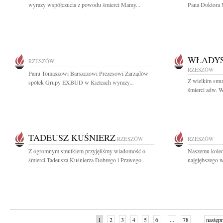
wyrazy współczucia z powodu śmierci Mamy...
Pana Doktora 
WŁADYS
RZESZÓW
RZESZÓW
Panu Tomaszowi Barszczowi Prezesowi Zarządów
Z wielkim smu
spółek Grupy EXBUD w Kielcach wyrazy...
śmierci adw. W
TADEUSZ KUŚNIERZ
RZESZÓW
RZESZÓW
Z ogromnym smutkiem przyjęliśmy wiadomość o
Naszemu kole
śmierci Tadeusza Kuśnierza Dobrego i Prawego...
najgłębszego w
1
2
3
4
5
6
...
78
następ