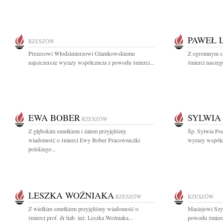
PAWEŁ 
RZESZÓW
Prezesowi Włodzimierzowi Glamkowskiemu
Z ogromnym s
najszczersze wyrazy współczucia z powodu śmierci...
śmierci naszeg
EWA BOBER
SYLWIA
RZESZÓW
Z głębokim smutkiem i żalem przyjęliśmy
Śp. Sylwia Pod
wiadomość o śmierci Ewy Bober Pracowniczki
wyrazy współcz
polskiego...
LESZKA WOŹNIAKA
RZESZÓW
RZESZÓW
Z wielkim smutkiem przyjęliśmy wiadomość o
Maciejowi Szy
śmierci prof. dr hab. inż. Leszka Woźniaka...
powodu śmierci 