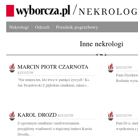
Nekrologi
Odeszli
Poradnik pogrzebowy
Inne nekrologi
MARCIN PIOTR CZARNOTA
RZESZÓW
RZESZÓW
Panu Dyrektor
"Nie umiera ten, kto trwa w pamięci żywych" Ks.
Rodzinie wyraz
Jan Twardowski Z głębokim smutkiem, żalem i...
KAROL DROZD
RZESZÓW
RZESZÓW
Z ogromnym smutkiem i niedowierzaniem
Pani Dr n. me
przyjęliśmy wiadomość o tragicznej śmierci Karola
współczucia z 
Drozda...