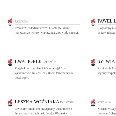
PAWEŁ 
RZESZÓW
Prezesowi Włodzimierzowi Glamkowskiemu
Z ogromnym s
najszczersze wyrazy współczucia z powodu śmierci...
śmierci naszeg
EWA BOBER
SYLWIA
RZESZÓW
Z głębokim smutkiem i żalem przyjęliśmy
Śp. Sylwia Pod
wiadomość o śmierci Ewy Bober Pracowniczki
wyrazy współcz
polskiego...
LESZKA WOŹNIAKA
RZESZÓW
RZESZÓW
Z wielkim smutkiem przyjęliśmy wiadomość o
Maciejowi Szy
śmierci prof. dr hab. inż. Leszka Woźniaka...
powodu śmierci 