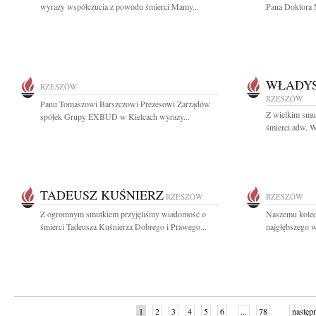
wyrazy współczucia z powodu śmierci Mamy...
Pana Doktora 
WŁADYS
RZESZÓW
RZESZÓW
Panu Tomaszowi Barszczowi Prezesowi Zarządów
Z wielkim smu
spółek Grupy EXBUD w Kielcach wyrazy...
śmierci adw. W
TADEUSZ KUŚNIERZ
RZESZÓW
RZESZÓW
Z ogromnym smutkiem przyjęliśmy wiadomość o
Naszemu kole
śmierci Tadeusza Kuśnierza Dobrego i Prawego...
najgłębszego w
1
2
3
4
5
6
...
78
następ