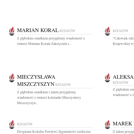
MARIAN KORAL
RZESZÓW
RZESZÓW
Z głębokim smutkiem przyjęliśmy wiadomość o
"Człowiek odch
śmierci Mariana Korala Założyciela i...
Krajewskiej wy
MIECZYSŁAWA
ALEKSA
MISZCZYSZYN
RZESZÓW
RZESZÓW
Z głębokim sm
Z głębokim smutkiem i żalem przyjęliśmy
wiadomość o śm
wiadomość o śmierci koleżanki Mieczysławy
Miszczyszyn...
MAREK 
RZESZÓW
Drogiemu Koledze Pawłowi Zygmuntowi serdeczne
Z żalem przyję