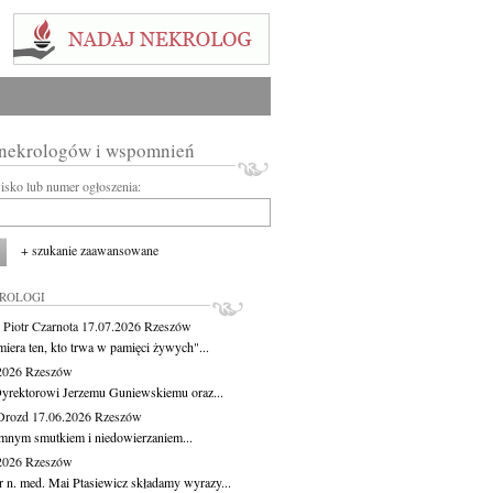
 nekrologów i wspomnień
wisko lub numer ogłoszenia:
+ szukanie zaawansowane
KROLOGI
 Piotr Czarnota
17.07.2026
Rzeszów
miera ten, kto trwa w pamięci żywych"...
.2026
Rzeszów
yrektorowi Jerzemu Guniewskiemu oraz...
Drozd
17.06.2026
Rzeszów
mnym smutkiem i niedowierzaniem...
.2026
Rzeszów
r n. med. Mai Ptasiewicz składamy wyrazy...