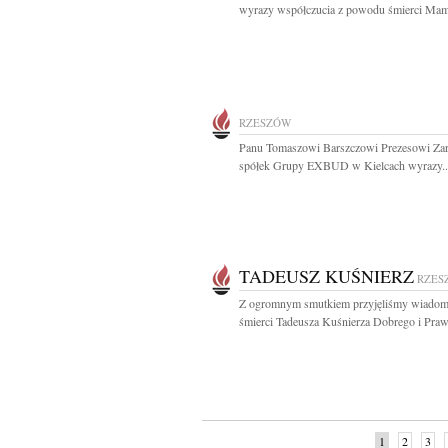
wyrazy współczucia z powodu śmierci Mam
RZESZÓW
Panu Tomaszowi Barszczowi Prezesowi Za
spółek Grupy EXBUD w Kielcach wyrazy..
TADEUSZ KUŚNIERZ
RZES
Z ogromnym smutkiem przyjęliśmy wiadom
śmierci Tadeusza Kuśnierza Dobrego i Praw
1
2
3