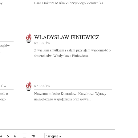
y...
Pana Doktora Marka Zubrzyckiego kierownika...
WŁADYSŁAW FINIEWICZ
RZESZÓW
rządów
Z wielkim smutkiem i żalem przyjąłem wiadomość o
.
śmierci adw. Władysława Finiewicza...
ZÓW
RZESZÓW
ość o
Naszemu koledze Konradowi Kaczórowi Wyrazy
ego...
najgłębszego współczucia oraz słowa...
4
5
6
...
78
następne »