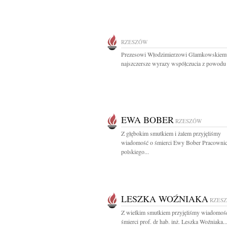
RZESZÓW
Prezesowi Włodzimierzowi Glamkowskiem
najszczersze wyrazy współczucia z powodu ś
EWA BOBER
RZESZÓW
Z głębokim smutkiem i żalem przyjęliśmy
wiadomość o śmierci Ewy Bober Pracownic
polskiego...
LESZKA WOŹNIAKA
RZES
Z wielkim smutkiem przyjęliśmy wiadomoś
śmierci prof. dr hab. inż. Leszka Woźniaka..