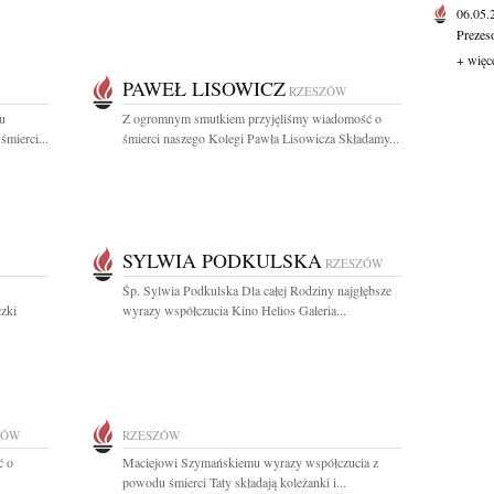
06.05
Prezes
+ więc
PAWEŁ LISOWICZ
RZESZÓW
u
Z ogromnym smutkiem przyjęliśmy wiadomość o
mierci...
śmierci naszego Kolegi Pawła Lisowicza Składamy...
SYLWIA PODKULSKA
RZESZÓW
Śp. Sylwia Podkulska Dla całej Rodziny najgłębsze
zki
wyrazy współczucia Kino Helios Galeria...
ZÓW
RZESZÓW
ć o
Maciejowi Szymańskiemu wyrazy współczucia z
.
powodu śmierci Taty składają koleżanki i...