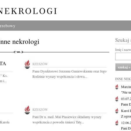
grzebowy
Inne nekrologi
Szukaj
Imię i naz
TA
RZESZÓW
Panu Dyrektorowi Jerzemu Guniewskiemu oraz Jego
h" Ks.
Rodzinie wyrazy współczucia i słowa...
INNE NE
 i...
Marcin
"Nie u
03.07
Panu D
RZESZÓW
Karol 
Z ogro
Pani Dr n. med. Mai Ptasiewicz składamy wyrazy
 Karola
współczucia z powodu śmierci Taty...
12.06
Pani D