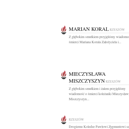
MARIAN KORAL
RZESZÓW
Z głębokim smutkiem przyjęliśmy wiadomo
śmierci Mariana Korala Założyciela i...
MIECZYSŁAWA
MISZCZYSZYN
RZESZÓW
Z głębokim smutkiem i żalem przyjęliśmy
wiadomość o śmierci koleżanki Mieczysław
Miszczyszyn...
RZESZÓW
Drogiemu Koledze Pawłowi Zygmuntowi se