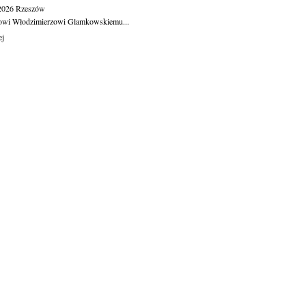
.2026
Rzeszów
owi Włodzimierzowi Glamkowskiemu...
ej