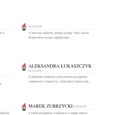
RZESZÓW
ść o
"Człowiek odchodzi, pamięć zostaje" Pani Anecie
Krajewskiej wyrazy najgłębszego...
ALEKSANDRA ŁUKASZCZYK
RZESZÓW
Z głębokim smutkiem i poruszeniem przyjęliśmy
wiadomość o śmierci śp. Aleksandry Łukaszczyk...
y
MAREK ZUBRZYCKI
RZESZÓW
rdeczne
Z żalem przyjęliśmy wiadomość o nagłej śmierci