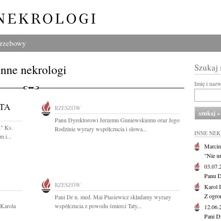
grzebowy
Inne nekrologi
Szukaj
Imię i naz
TA
RZESZÓW
Panu Dyrektorowi Jerzemu Guniewskiemu oraz Jego
h" Ks.
Rodzinie wyrazy współczucia i słowa...
INNE NE
 i...
Marcin
"Nie u
03.07
Panu D
RZESZÓW
Karol 
Z ogro
Pani Dr n. med. Mai Ptasiewicz składamy wyrazy
 Karola
współczucia z powodu śmierci Taty...
12.06
Pani D