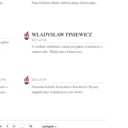
y...
Pana Doktora Marka Zubrzyckiego kierownika...
WŁADYSŁAW FINIEWICZ
RZESZÓW
rządów
Z wielkim smutkiem i żalem przyjąłem wiadomość o
.
śmierci adw. Władysława Finiewicza...
ZÓW
RZESZÓW
ość o
Naszemu koledze Konradowi Kaczórowi Wyrazy
ego...
najgłębszego współczucia oraz słowa...
4
5
6
...
78
następne »