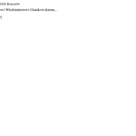
.2026
Rzeszów
owi Włodzimierzowi Glamkowskiemu...
ej