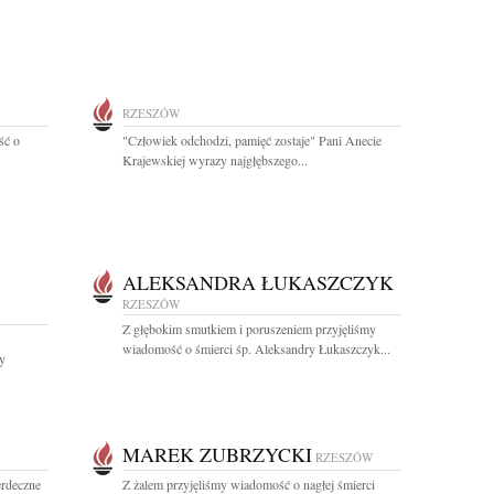
RZESZÓW
ść o
"Człowiek odchodzi, pamięć zostaje" Pani Anecie
Krajewskiej wyrazy najgłębszego...
ALEKSANDRA ŁUKASZCZYK
RZESZÓW
Z głębokim smutkiem i poruszeniem przyjęliśmy
wiadomość o śmierci śp. Aleksandry Łukaszczyk...
y
MAREK ZUBRZYCKI
RZESZÓW
rdeczne
Z żalem przyjęliśmy wiadomość o nagłej śmierci