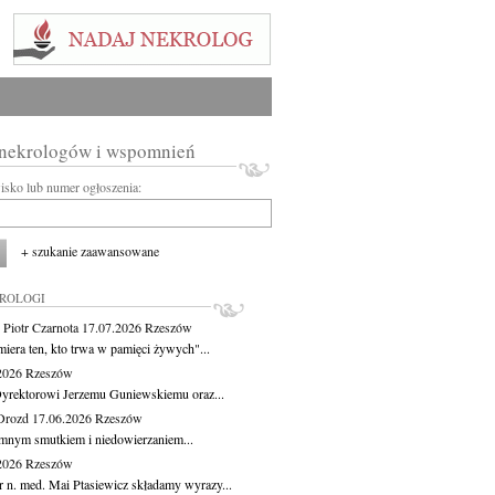
 nekrologów i wspomnień
wisko lub numer ogłoszenia:
+ szukanie zaawansowane
KROLOGI
 Piotr Czarnota
17.07.2026
Rzeszów
miera ten, kto trwa w pamięci żywych"...
.2026
Rzeszów
yrektorowi Jerzemu Guniewskiemu oraz...
Drozd
17.06.2026
Rzeszów
mnym smutkiem i niedowierzaniem...
.2026
Rzeszów
r n. med. Mai Ptasiewicz składamy wyrazy...