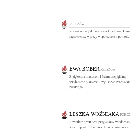
RZESZÓW
Prezesowi Włodzimierzowi Glamkowskiem
najszczersze wyrazy współczucia z powodu ś
EWA BOBER
RZESZÓW
Z głębokim smutkiem i żalem przyjęliśmy
wiadomość o śmierci Ewy Bober Pracownic
polskiego...
LESZKA WOŹNIAKA
RZES
Z wielkim smutkiem przyjęliśmy wiadomoś
śmierci prof. dr hab. inż. Leszka Woźniaka..