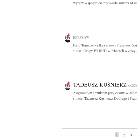
wyrazy współczucia z powodu śmierci Mam
RZESZÓW
Panu Tomaszowi Barszczowi Prezesowi Za
spółek Grupy EXBUD w Kielcach wyrazy..
TADEUSZ KUŚNIERZ
RZES
Z ogromnym smutkiem przyjęliśmy wiadom
śmierci Tadeusza Kuśnierza Dobrego i Praw
1
2
3