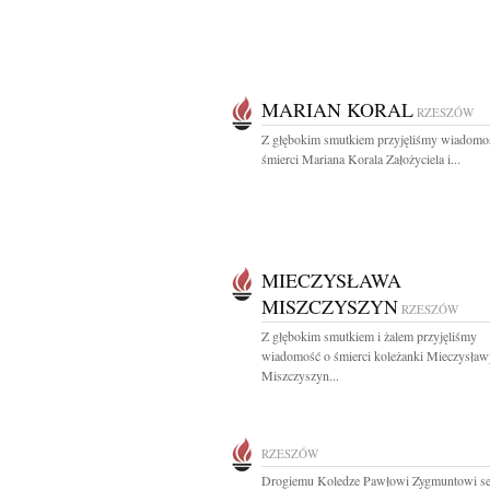
MARIAN KORAL
RZESZÓW
Z głębokim smutkiem przyjęliśmy wiadomo
śmierci Mariana Korala Założyciela i...
MIECZYSŁAWA
MISZCZYSZYN
RZESZÓW
Z głębokim smutkiem i żalem przyjęliśmy
wiadomość o śmierci koleżanki Mieczysław
Miszczyszyn...
RZESZÓW
Drogiemu Koledze Pawłowi Zygmuntowi se