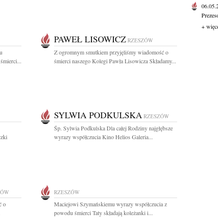
06.05
Prezes
+ więc
PAWEŁ LISOWICZ
RZESZÓW
u
Z ogromnym smutkiem przyjęliśmy wiadomość o
mierci...
śmierci naszego Kolegi Pawła Lisowicza Składamy...
SYLWIA PODKULSKA
RZESZÓW
Śp. Sylwia Podkulska Dla całej Rodziny najgłębsze
zki
wyrazy współczucia Kino Helios Galeria...
ZÓW
RZESZÓW
ć o
Maciejowi Szymańskiemu wyrazy współczucia z
.
powodu śmierci Taty składają koleżanki i...