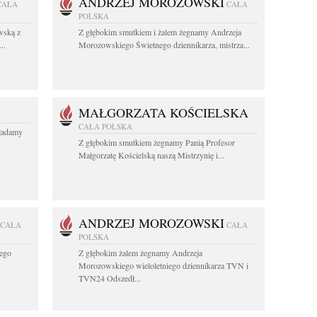
ANDRZEJ MOROZOWSKI
CAŁA
CAŁA
POLSKA
wską z
Z głębokim smutkiem i żalem żegnamy Andrzeja
..
Morozowskiego Świetnego dziennikarza, mistrza...
MAŁGORZATA KOŚCIELSKA
CAŁA POLSKA
kładamy
Z głębokim smutkiem żegnamy Panią Profesor
Małgorzatę Kościelską naszą Mistrzynię i...
ANDRZEJ MOROZOWSKI
CAŁA
CAŁA
POLSKA
ego
Z głębokim żalem żegnamy Andrzeja
.
Morozowskiego wieloletniego dziennikarza TVN i
TVN24 Odszedł...