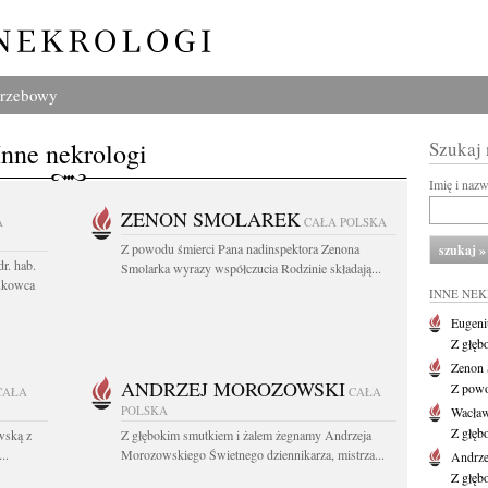
grzebowy
Inne nekrologi
Szukaj
Imię i naz
ZENON SMOLAREK
A
CAŁA POLSKA
Z powodu śmierci Pana nadinspektora Zenona
r. hab.
Smolarka wyrazy współczucia Rodzinie składają...
ukowca
INNE NE
Eugeni
Z głęb
Zenon 
ANDRZEJ MOROZOWSKI
Z powo
CAŁA
CAŁA
POLSKA
Wacła
Z głęb
wską z
Z głębokim smutkiem i żalem żegnamy Andrzeja
..
Morozowskiego Świetnego dziennikarza, mistrza...
Andrze
Z głęb