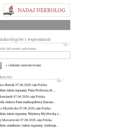
 nekrologów i wspomnień
wisko lub numer ogłoszenia:
+ szukanie zaawansowane
KROLOGI
usz Butruk
07.08.2026
cała Polska
okim żalem żegnamy Pana Profesora dr....
Smolarek
07.08.2026
cała Polska
du śmierci Pana nadinspektora Zenona...
wa Myśliwska
07.08.2026
cała Polska
okim żalem żegnamy Wacławę Myśliwską z...
j Morozowski
07.08.2026
cała Polska
okim smutkiem i żalem żegnamy Andrzeja...