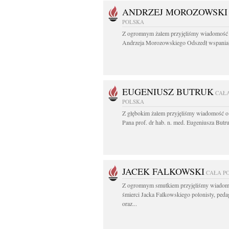
ANDRZEJ MOROZOWSKI
POLSKA
Z ogromnym żalem przyjęliśmy wiadomość 
Andrzeja Morozowskiego Odszedł wspaniał
EUGENIUSZ BUTRUK
CAŁ
POLSKA
Z głębokim żalem przyjęliśmy wiadomość o
Pana prof. dr hab. n. med. Eugeniusza Butru
JACEK FALKOWSKI
CAŁA P
Z ogromnym smutkiem przyjęliśmy wiadom
śmierci Jacka Falkowskiego polonisty, ped
oraz...