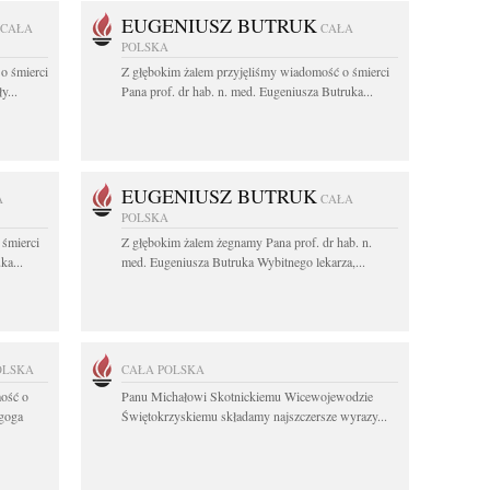
EUGENIUSZ BUTRUK
CAŁA
CAŁA
POLSKA
o śmierci
Z głębokim żalem przyjęliśmy wiadomość o śmierci
y...
Pana prof. dr hab. n. med. Eugeniusza Butruka...
EUGENIUSZ BUTRUK
A
CAŁA
POLSKA
 śmierci
Z głębokim żalem żegnamy Pana prof. dr hab. n.
ka...
med. Eugeniusza Butruka Wybitnego lekarza,...
OLSKA
CAŁA POLSKA
ość o
Panu Michałowi Skotnickiemu Wicewojewodzie
agoga
Świętokrzyskiemu składamy najszczersze wyrazy...