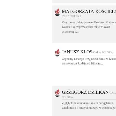
MAŁGORZATA KOŚCIEL
CAŁA POLSKA
Z ogromny żalem żegnam Profesor Małgorz
Kościelską Wprowadzała mnie w świat
psychologii,...
JANUSZ KŁOS
CAŁA POLSKA
Żegnamy naszego Przyjaciela Janusza Kłos
współczucia Rodzinie i Bliskim...
GRZEGORZ DZIEKAN
CAŁ
POLSKA
Z głębokim smutkiem i żalem przyjęliśmy
wiadomość o śmierci naszego wieloletniego.