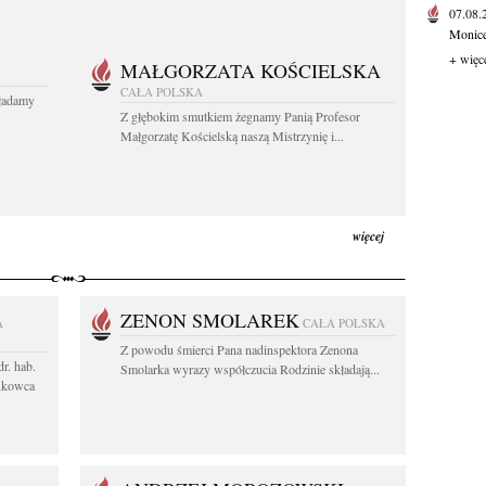
07.08
Monice 
+ więc
MAŁGORZATA KOŚCIELSKA
CAŁA POLSKA
kładamy
Z głębokim smutkiem żegnamy Panią Profesor
Małgorzatę Kościelską naszą Mistrzynię i...
więcej
ZENON SMOLAREK
A
CAŁA POLSKA
Z powodu śmierci Pana nadinspektora Zenona
r. hab.
Smolarka wyrazy współczucia Rodzinie składają...
ukowca