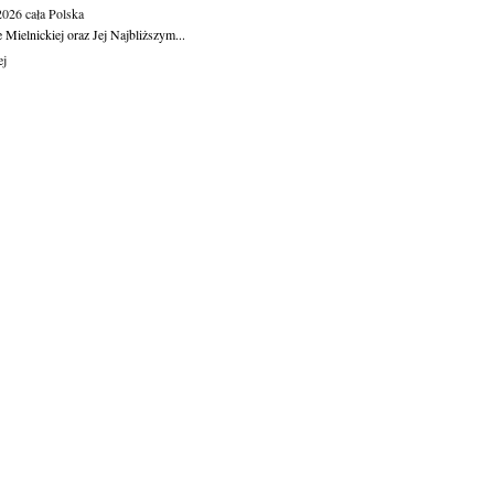
.2026
cała Polska
Mielnickiej oraz Jej Najbliższym...
ej