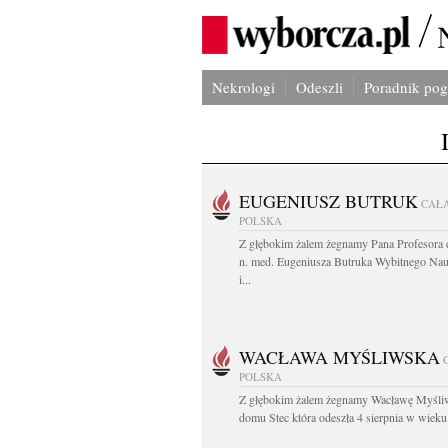
Nekrologi
Odeszli
Poradnik po
EUGENIUSZ BUTRUK
CAŁ
POLSKA
Z głębokim żalem żegnamy Pana Profesora d
n. med. Eugeniusza Butruka Wybitnego Na
i...
WACŁAWA MYŚLIWSKA
POLSKA
Z głębokim żalem żegnamy Wacławę Myśli
domu Stec która odeszła 4 sierpnia w wieku.