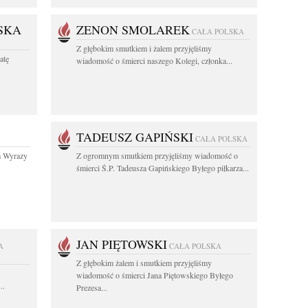
SKA
ZENON SMOLAREK
CAŁA POLSKA
Z głębokim smutkiem i żalem przyjęliśmy
atę
wiadomość o śmierci naszego Kolegi, członka...
TADEUSZ GAPIŃSKI
CAŁA POLSKA
a Wyrazy
Z ogromnym smutkiem przyjęliśmy wiadomość o
śmierci Ś.P. Tadeusza Gapińskiego Byłego piłkarza...
JAN PIĘTOWSKI
A
CAŁA POLSKA
Z głębokim żalem i smutkiem przyjęliśmy
wiadomość o śmierci Jana Piętowskiego Byłego
..
Prezesa...