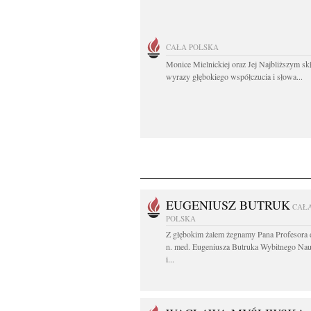
CAŁA POLSKA
Monice Mielnickiej oraz Jej Najbliższym s
wyrazy głębokiego współczucia i słowa...
EUGENIUSZ BUTRUK
CAŁ
POLSKA
Z głębokim żalem żegnamy Pana Profesora d
n. med. Eugeniusza Butruka Wybitnego Na
i...