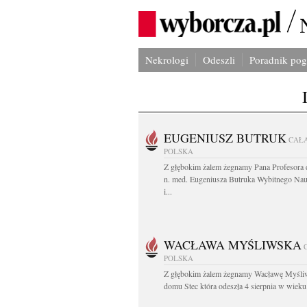
Nekrologi
Odeszli
Poradnik po
EUGENIUSZ BUTRUK
CAŁ
POLSKA
Z głębokim żalem żegnamy Pana Profesora d
n. med. Eugeniusza Butruka Wybitnego Na
i...
WACŁAWA MYŚLIWSKA
POLSKA
Z głębokim żalem żegnamy Wacławę Myśli
domu Stec która odeszła 4 sierpnia w wieku.