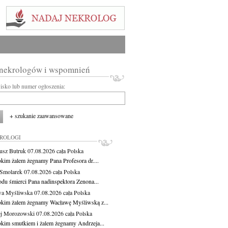
 nekrologów i wspomnień
wisko lub numer ogłoszenia:
+ szukanie zaawansowane
KROLOGI
usz Butruk
07.08.2026
cała Polska
okim żalem żegnamy Pana Profesora dr....
Smolarek
07.08.2026
cała Polska
du śmierci Pana nadinspektora Zenona...
wa Myśliwska
07.08.2026
cała Polska
okim żalem żegnamy Wacławę Myśliwską z...
j Morozowski
07.08.2026
cała Polska
okim smutkiem i żalem żegnamy Andrzeja...