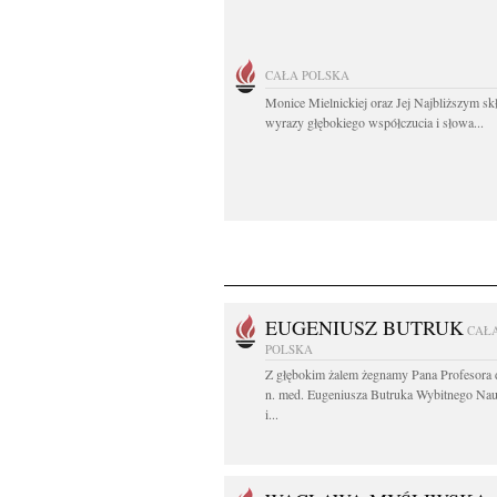
CAŁA POLSKA
Monice Mielnickiej oraz Jej Najbliższym s
wyrazy głębokiego współczucia i słowa...
EUGENIUSZ BUTRUK
CAŁ
POLSKA
Z głębokim żalem żegnamy Pana Profesora d
n. med. Eugeniusza Butruka Wybitnego Na
i...