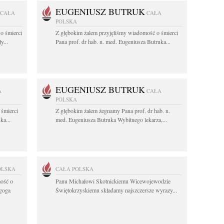
EUGENIUSZ BUTRUK
CAŁA
CAŁA
POLSKA
o śmierci
Z głębokim żalem przyjęliśmy wiadomość o śmierci
y...
Pana prof. dr hab. n. med. Eugeniusza Butruka...
EUGENIUSZ BUTRUK
A
CAŁA
POLSKA
 śmierci
Z głębokim żalem żegnamy Pana prof. dr hab. n.
ka...
med. Eugeniusza Butruka Wybitnego lekarza,...
OLSKA
CAŁA POLSKA
ość o
Panu Michałowi Skotnickiemu Wicewojewodzie
agoga
Świętokrzyskiemu składamy najszczersze wyrazy...