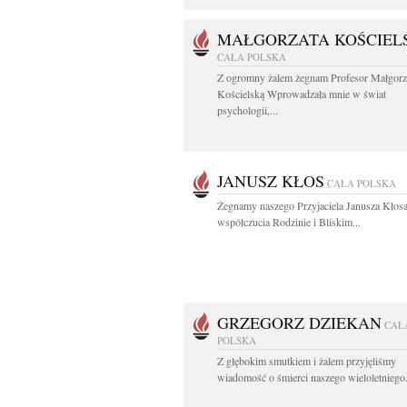
MAŁGORZATA KOŚCIEL
CAŁA POLSKA
Z ogromny żalem żegnam Profesor Małgorz
Kościelską Wprowadzała mnie w świat
psychologii,...
JANUSZ KŁOS
CAŁA POLSKA
Żegnamy naszego Przyjaciela Janusza Kłos
współczucia Rodzinie i Bliskim...
GRZEGORZ DZIEKAN
CAŁ
POLSKA
Z głębokim smutkiem i żalem przyjęliśmy
wiadomość o śmierci naszego wieloletniego.