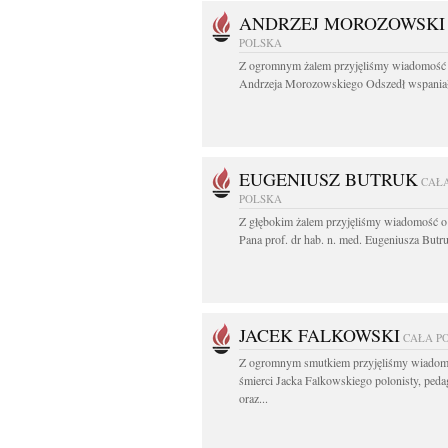
ANDRZEJ MOROZOWSKI
POLSKA
Z ogromnym żalem przyjęliśmy wiadomość 
Andrzeja Morozowskiego Odszedł wspaniał
EUGENIUSZ BUTRUK
CAŁ
POLSKA
Z głębokim żalem przyjęliśmy wiadomość o
Pana prof. dr hab. n. med. Eugeniusza Butru
JACEK FALKOWSKI
CAŁA P
Z ogromnym smutkiem przyjęliśmy wiadom
śmierci Jacka Falkowskiego polonisty, ped
oraz...