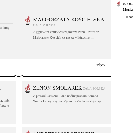
07.08
Monice 
+ więc
MAŁGORZATA KOŚCIELSKA
CAŁA POLSKA
kładamy
Z głębokim smutkiem żegnamy Panią Profesor
Małgorzatę Kościelską naszą Mistrzynię i...
więcej
ZENON SMOLAREK
A
CAŁA POLSKA
Z powodu śmierci Pana nadinspektora Zenona
r. hab.
Smolarka wyrazy współczucia Rodzinie składają...
ukowca