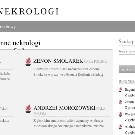
grzebowy
Inne nekrologi
Szukaj
Imię i naz
ZENON SMOLAREK
A
CAŁA POLSKA
Z powodu śmierci Pana nadinspektora Zenona
r. hab.
Smolarka wyrazy współczucia Rodzinie składają...
ukowca
INNE NE
Eugeni
Z głęb
Zenon 
ANDRZEJ MOROZOWSKI
Z powo
CAŁA
CAŁA
POLSKA
Wacła
Z głęb
wską z
Z głębokim smutkiem i żalem żegnamy Andrzeja
..
Morozowskiego Świetnego dziennikarza, mistrza...
Andrze
Z głęb