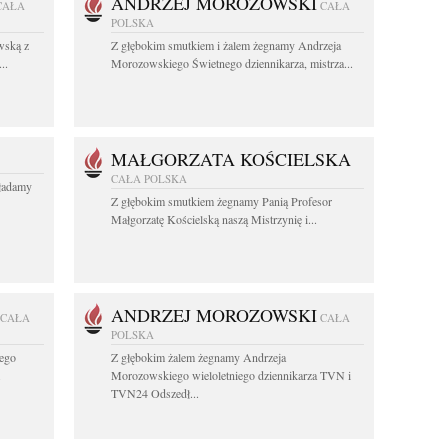
ANDRZEJ MOROZOWSKI
CAŁA
CAŁA
POLSKA
wską z
Z głębokim smutkiem i żalem żegnamy Andrzeja
..
Morozowskiego Świetnego dziennikarza, mistrza...
MAŁGORZATA KOŚCIELSKA
CAŁA POLSKA
kładamy
Z głębokim smutkiem żegnamy Panią Profesor
Małgorzatę Kościelską naszą Mistrzynię i...
ANDRZEJ MOROZOWSKI
CAŁA
CAŁA
POLSKA
ego
Z głębokim żalem żegnamy Andrzeja
.
Morozowskiego wieloletniego dziennikarza TVN i
TVN24 Odszedł...