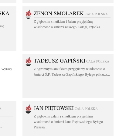
SKA
ZENON SMOLAREK
CAŁA POLSKA
Z głębokim smutkiem i żalem przyjęliśmy
atę
wiadomość o śmierci naszego Kolegi, członka...
TADEUSZ GAPIŃSKI
CAŁA POLSKA
a Wyrazy
Z ogromnym smutkiem przyjęliśmy wiadomość o
śmierci Ś.P. Tadeusza Gapińskiego Byłego piłkarza...
JAN PIĘTOWSKI
A
CAŁA POLSKA
Z głębokim żalem i smutkiem przyjęliśmy
wiadomość o śmierci Jana Piętowskiego Byłego
..
Prezesa...