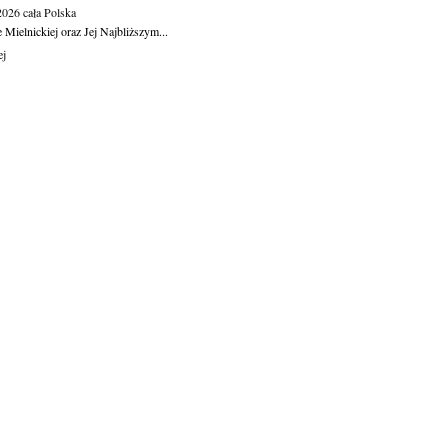
.2026
cała Polska
Mielnickiej oraz Jej Najbliższym...
ej