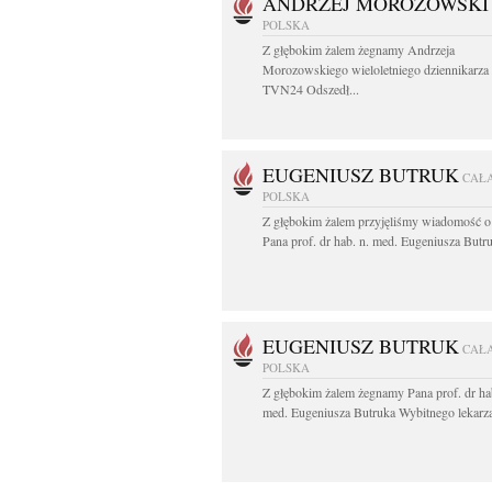
ANDRZEJ MOROZOWSKI
POLSKA
Z głębokim żalem żegnamy Andrzeja
Morozowskiego wieloletniego dziennikarza
TVN24 Odszedł...
EUGENIUSZ BUTRUK
CAŁ
POLSKA
Z głębokim żalem przyjęliśmy wiadomość o
Pana prof. dr hab. n. med. Eugeniusza Butru
EUGENIUSZ BUTRUK
CAŁ
POLSKA
Z głębokim żalem żegnamy Pana prof. dr ha
med. Eugeniusza Butruka Wybitnego lekarza,