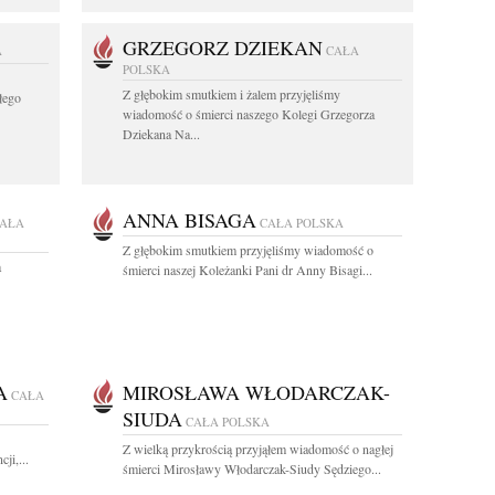
GRZEGORZ DZIEKAN
A
CAŁA
POLSKA
Z głębokim smutkiem i żalem przyjęliśmy
łego
wiadomość o śmierci naszego Kolegi Grzegorza
Dziekana Na...
ANNA BISAGA
AŁA
CAŁA POLSKA
Z głębokim smutkiem przyjęliśmy wiadomość o
a
śmierci naszej Koleżanki Pani dr Anny Bisagi...
A
MIROSŁAWA WŁODARCZAK-
CAŁA
SIUDA
CAŁA POLSKA
Z wielką przykrością przyjąłem wiadomość o nagłej
ji,...
śmierci Mirosławy Włodarczak-Siudy Sędziego...