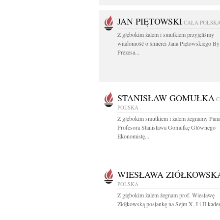
JAN PIĘTOWSKI
CAŁA POLSK
Z głębokim żalem i smutkiem przyjęliśmy
wiadomość o śmierci Jana Piętowskiego By
Prezesa...
STANISŁAW GOMUŁKA
C
POLSKA
Z głębokim smutkiem i żalem żegnamy Pan
Profesora Stanisława Gomułkę Głównego
Ekonomistę...
WIESŁAWA ZIÓŁKOWSK
POLSKA
Z głębokim żalem żegnam prof. Wiesławę
Ziółkowską posłankę na Sejm X, I i II kadenc