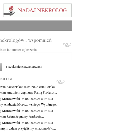
 nekrologów i wspomnień
wisko lub numer ogłoszenia:
+ szukanie zaawansowane
KROLOGI
zata Kościelska
06.08.2026
cała Polska
okim smutkiem żegnamy Panią Profesor...
j Morozowski
06.08.2026
cała Polska
y Andrzeja Morozowskiego Wybitnego...
j Morozowski
06.08.2026
cała Polska
okim żalem żegnamy Andrzeja...
j Morozowski
06.08.2026
cała Polska
mnym żalem przyjęliśmy wiadomość o...