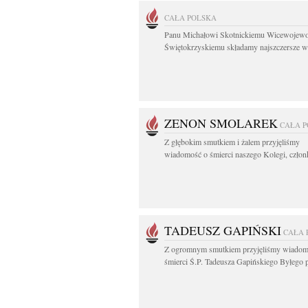
CAŁA POLSKA
Panu Michałowi Skotnickiemu Wicewojewo
Świętokrzyskiemu składamy najszczersze wy
ZENON SMOLAREK
CAŁA 
Z głębokim smutkiem i żalem przyjęliśmy
wiadomość o śmierci naszego Kolegi, członk
TADEUSZ GAPIŃSKI
CAŁA 
Z ogromnym smutkiem przyjęliśmy wiadom
śmierci Ś.P. Tadeusza Gapińskiego Byłego pi