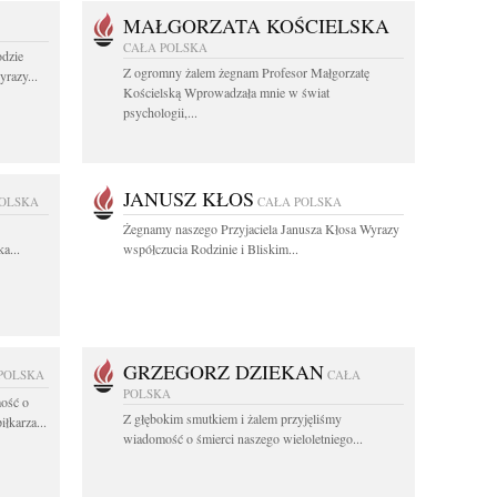
MAŁGORZATA KOŚCIELSKA
CAŁA POLSKA
dzie
Z ogromny żalem żegnam Profesor Małgorzatę
razy...
Kościelską Wprowadzała mnie w świat
psychologii,...
JANUSZ KŁOS
POLSKA
CAŁA POLSKA
Żegnamy naszego Przyjaciela Janusza Kłosa Wyrazy
a...
współczucia Rodzinie i Bliskim...
GRZEGORZ DZIEKAN
POLSKA
CAŁA
POLSKA
ość o
Z głębokim smutkiem i żalem przyjęliśmy
łkarza...
wiadomość o śmierci naszego wieloletniego...