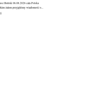
usz Butruk
06.08.2026
cała Polska
okim żalem przyjęliśmy wiadomość o...
ej