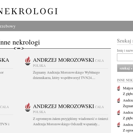
grzebowy
Inne nekrologi
Szukaj
Imię i naz
SKA
ANDRZEJ MOROZOWSKI
CAŁA
POLSKA
sor
Żegnamy Andrzeja Morozowskiego Wybitnego
dziennikarza, który współtworzył TVN24....
INNE NE
Małgor
Z głęb
Andrze
ANDRZEJ MOROZOWSKI
Żegnam
CAŁA
CAŁA
POLSKA
Andrze
Z głęb
Z ogromnym żalem przyjęliśmy wiadomość o śmierci
 TVN i
Andrzeja Morozowskiego Odszedł wspaniały...
Andrze
Z ogro