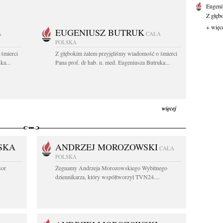
Eugeni
Z głęb
+ więc
EUGENIUSZ BUTRUK
A
CAŁA
POLSKA
 śmierci
Z głębokim żalem przyjęliśmy wiadomość o śmierci
ka...
Pana prof. dr hab. n. med. Eugeniusza Butruka...
więcej
SKA
ANDRZEJ MOROZOWSKI
CAŁA
POLSKA
sor
Żegnamy Andrzeja Morozowskiego Wybitnego
dziennikarza, który współtworzył TVN24....