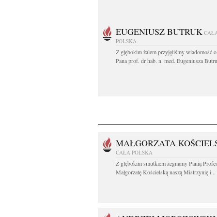
EUGENIUSZ BUTRUK
CAŁ
POLSKA
Z głębokim żalem przyjęliśmy wiadomość o
Pana prof. dr hab. n. med. Eugeniusza Butru
MAŁGORZATA KOŚCIEL
CAŁA POLSKA
Z głębokim smutkiem żegnamy Panią Profe
Małgorzatę Kościelską naszą Mistrzynię i...