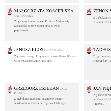
MAŁGORZATA KOŚCIELSKA
ZENON 
CAŁA POLSKA
Z głębokim smu
Z ogromny żalem żegnam Profesor Małgorzatę
wiadomość o śm
Kościelską Wprowadzała mnie w świat
psychologii,...
JANUSZ KŁOS
TADEUS
CAŁA POLSKA
Żegnamy naszego Przyjaciela Janusza Kłosa Wyrazy
Z ogromnym s
współczucia Rodzinie i Bliskim...
śmierci Ś.P. T
GRZEGORZ DZIEKAN
JAN PI
CAŁA
POLSKA
Z głębokim żal
Z głębokim smutkiem i żalem przyjęliśmy
wiadomość o ś
wiadomość o śmierci naszego wieloletniego...
Prezesa...