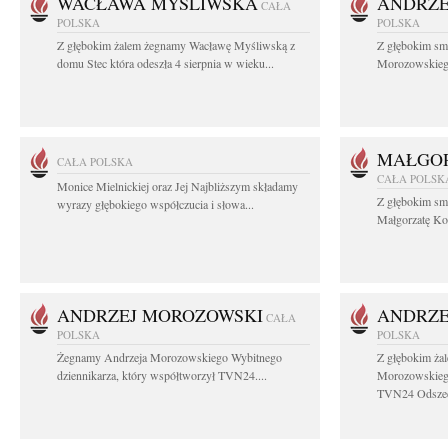
WACŁAWA MYŚLIWSKA
ANDRZE
CAŁA
POLSKA
POLSKA
Z głębokim żalem żegnamy Wacławę Myśliwską z
Z głębokim sm
domu Stec która odeszła 4 sierpnia w wieku...
Morozowskiego 
MAŁGOR
CAŁA POLSKA
CAŁA POLSK
Monice Mielnickiej oraz Jej Najbliższym składamy
Z głębokim sm
wyrazy głębokiego współczucia i słowa...
Małgorzatę Koś
ANDRZEJ MOROZOWSKI
ANDRZE
CAŁA
POLSKA
POLSKA
Żegnamy Andrzeja Morozowskiego Wybitnego
Z głębokim ża
dziennikarza, który współtworzył TVN24....
Morozowskiego
TVN24 Odszed