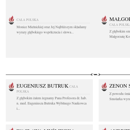
MAŁGOR
CAŁA POLSKA
CAŁA POLSK
Monice Mielnickiej oraz Jej Najbliższym składamy
Z głębokim sm
wyrazy głębokiego współczucia i słowa...
Małgorzatę Koś
EUGENIUSZ BUTRUK
ZENON 
CAŁA
POLSKA
Z powodu śmie
Z głębokim żalem żegnamy Pana Profesora dr. hab.
Smolarka wyraz
n. med. Eugeniusza Butruka Wybitnego Naukowca
i...