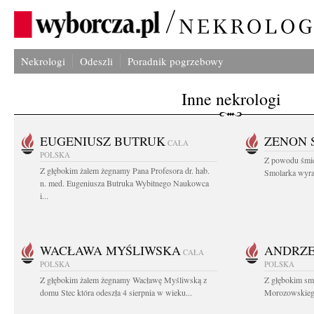
Nekrologi
Odeszli
Poradnik pogrzebowy
Inne nekrologi
EUGENIUSZ BUTRUK
ZENON 
CAŁA
POLSKA
Z powodu śmie
Z głębokim żalem żegnamy Pana Profesora dr. hab.
Smolarka wyraz
n. med. Eugeniusza Butruka Wybitnego Naukowca
i...
WACŁAWA MYŚLIWSKA
ANDRZE
CAŁA
POLSKA
POLSKA
Z głębokim żalem żegnamy Wacławę Myśliwską z
Z głębokim sm
domu Stec która odeszła 4 sierpnia w wieku...
Morozowskiego 