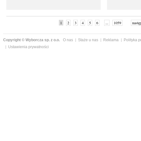
1
2
3
4
5
6
...
1059
nastę
Copyright © Wyborcza sp. z o.o.
O nas
Staże u nas
Reklama
Polityka 
Ustawienia prywatności