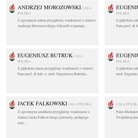
ANDRZEJ MOROZOWSKI
EUGENI
CAŁA
POLSKA
POLSKA
Z ogromnym żalem przyjęliśmy wiadomość o śmierci
Z głębokim ża
Andrzeja Morozowskiego Odszedł wspaniały...
Pana prof. dr 
EUGENIUSZ BUTRUK
EUGENI
CAŁA
POLSKA
POLSKA
Z głębokim żalem przyjęliśmy wiadomość o śmierci
Z głębokim żal
Pana prof. dr hab. n. med. Eugeniusza Butruka...
med. Eugeniusz
JACEK FALKOWSKI
CAŁA POLSKA
CAŁA POLSK
Z ogromnym smutkiem przyjęliśmy wiadomość o
Panu Michało
śmierci Jacka Falkowskiego polonisty, pedagoga
Świętokrzyskie
oraz...