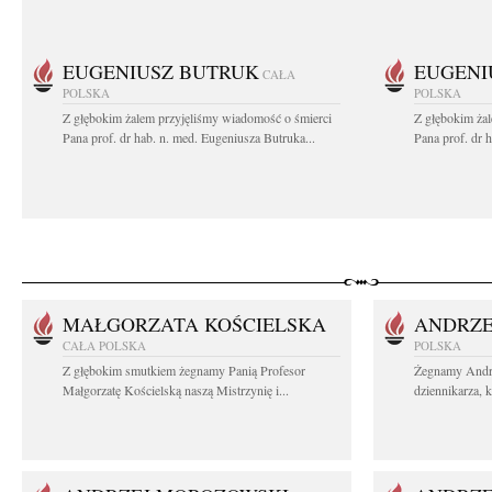
EUGENIUSZ BUTRUK
EUGENI
CAŁA
POLSKA
POLSKA
Z głębokim żalem przyjęliśmy wiadomość o śmierci
Z głębokim ża
Pana prof. dr hab. n. med. Eugeniusza Butruka...
Pana prof. dr 
MAŁGORZATA KOŚCIELSKA
ANDRZE
CAŁA POLSKA
POLSKA
Z głębokim smutkiem żegnamy Panią Profesor
Żegnamy Andr
Małgorzatę Kościelską naszą Mistrzynię i...
dziennikarza, 