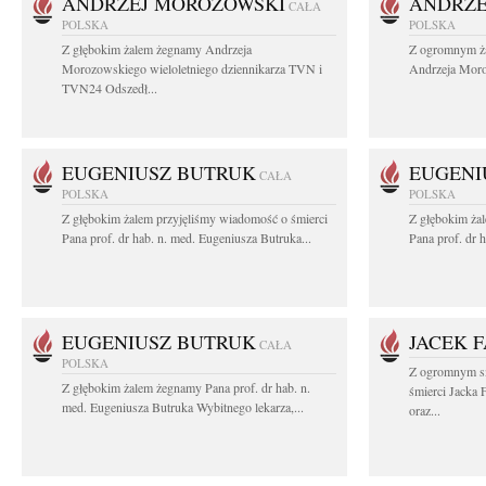
ANDRZEJ MOROZOWSKI
ANDRZE
CAŁA
POLSKA
POLSKA
Z głębokim żalem żegnamy Andrzeja
Z ogromnym ża
Morozowskiego wieloletniego dziennikarza TVN i
Andrzeja Moro
TVN24 Odszedł...
EUGENIUSZ BUTRUK
EUGENI
CAŁA
POLSKA
POLSKA
Z głębokim żalem przyjęliśmy wiadomość o śmierci
Z głębokim ża
Pana prof. dr hab. n. med. Eugeniusza Butruka...
Pana prof. dr 
EUGENIUSZ BUTRUK
JACEK 
CAŁA
POLSKA
Z ogromnym s
Z głębokim żalem żegnamy Pana prof. dr hab. n.
śmierci Jacka 
med. Eugeniusza Butruka Wybitnego lekarza,...
oraz...