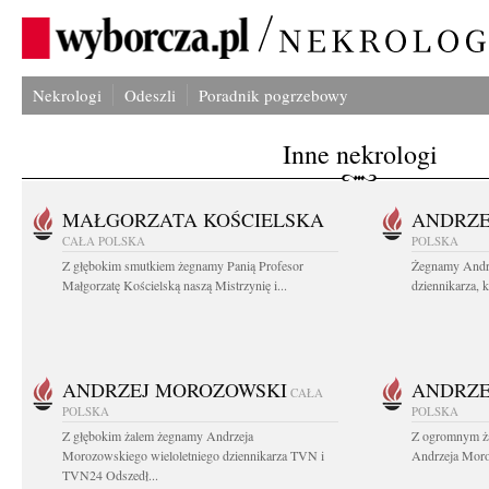
Nekrologi
Odeszli
Poradnik pogrzebowy
Inne nekrologi
MAŁGORZATA KOŚCIELSKA
ANDRZE
CAŁA POLSKA
POLSKA
Z głębokim smutkiem żegnamy Panią Profesor
Żegnamy Andr
Małgorzatę Kościelską naszą Mistrzynię i...
dziennikarza, 
ANDRZEJ MOROZOWSKI
ANDRZE
CAŁA
POLSKA
POLSKA
Z głębokim żalem żegnamy Andrzeja
Z ogromnym ża
Morozowskiego wieloletniego dziennikarza TVN i
Andrzeja Moro
TVN24 Odszedł...