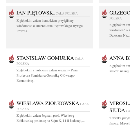
JAN PIĘTOWSKI
GRZEGO
CAŁA POLSKA
POLSKA
Z głębokim żalem i smutkiem przyjęliśmy
Z głębokim smu
wiadomość o śmierci Jana Piętowskiego Byłego
wiadomość o ś
Prezesa...
Dziekana Na...
STANISŁAW GOMUŁKA
ANNA B
CAŁA
POLSKA
Z głębokim sm
Z głębokim smutkiem i żalem żegnamy Pana
śmierci naszej
Profesora Stanisława Gomułkę Głównego
Ekonomistę...
WIESŁAWA ZIÓŁKOWSKA
MIROSŁ
CAŁA
POLSKA
SIUDA
CA
Z głębokim żalem żegnam prof. Wiesławę
Z wielką przyk
Ziółkowską posłankę na Sejm X, I i II kadencji,...
śmierci Miros