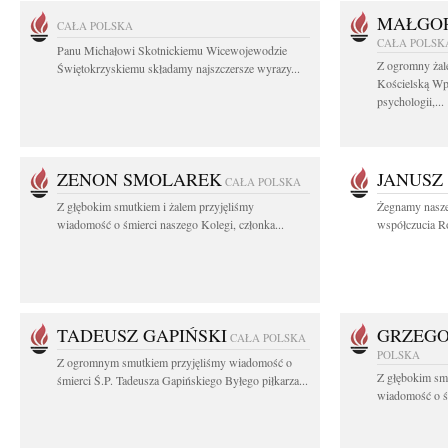
MAŁGOR
CAŁA POLSKA
CAŁA POLSK
Panu Michałowi Skotnickiemu Wicewojewodzie
Z ogromny żal
Świętokrzyskiemu składamy najszczersze wyrazy...
Kościelską Wp
psychologii,...
ZENON SMOLAREK
JANUSZ
CAŁA POLSKA
Z głębokim smutkiem i żalem przyjęliśmy
Żegnamy nasze
wiadomość o śmierci naszego Kolegi, członka...
współczucia Ro
TADEUSZ GAPIŃSKI
GRZEGO
CAŁA POLSKA
POLSKA
Z ogromnym smutkiem przyjęliśmy wiadomość o
Z głębokim smu
śmierci Ś.P. Tadeusza Gapińskiego Byłego piłkarza...
wiadomość o śm