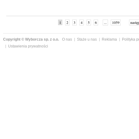
1
2
3
4
5
6
...
1059
nastę
Copyright © Wyborcza sp. z o.o.
O nas
Staże u nas
Reklama
Polityka 
Ustawienia prywatności