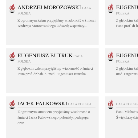
ANDRZEJ MOROZOWSKI
EUGENI
CAŁA
POLSKA
POLSKA
Z ogromnym żalem przyjęliśmy wiadomość o śmierci
Z głębokim ża
Andrzeja Morozowskiego Odszedł wspaniały...
Pana prof. dr 
EUGENIUSZ BUTRUK
EUGENI
CAŁA
POLSKA
POLSKA
Z głębokim żalem przyjęliśmy wiadomość o śmierci
Z głębokim żal
Pana prof. dr hab. n. med. Eugeniusza Butruka...
med. Eugeniusz
JACEK FALKOWSKI
CAŁA POLSKA
CAŁA POLSK
Z ogromnym smutkiem przyjęliśmy wiadomość o
Panu Michało
śmierci Jacka Falkowskiego polonisty, pedagoga
Świętokrzyskie
oraz...