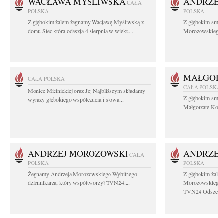
WACŁAWA MYŚLIWSKA
ANDRZE
CAŁA
POLSKA
POLSKA
Z głębokim żalem żegnamy Wacławę Myśliwską z
Z głębokim sm
domu Stec która odeszła 4 sierpnia w wieku...
Morozowskiego 
MAŁGOR
CAŁA POLSKA
CAŁA POLSK
Monice Mielnickiej oraz Jej Najbliższym składamy
Z głębokim sm
wyrazy głębokiego współczucia i słowa...
Małgorzatę Koś
ANDRZEJ MOROZOWSKI
ANDRZE
CAŁA
POLSKA
POLSKA
Żegnamy Andrzeja Morozowskiego Wybitnego
Z głębokim ża
dziennikarza, który współtworzył TVN24....
Morozowskiego
TVN24 Odszed