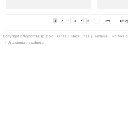
1
2
3
4
5
6
...
1059
nastę
Copyright © Wyborcza sp. z o.o.
O nas
Staże u nas
Reklama
Polityka 
Ustawienia prywatności