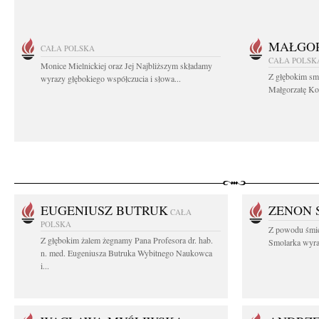
MAŁGOR
CAŁA POLSKA
CAŁA POLSK
Monice Mielnickiej oraz Jej Najbliższym składamy
Z głębokim sm
wyrazy głębokiego współczucia i słowa...
Małgorzatę Koś
EUGENIUSZ BUTRUK
ZENON 
CAŁA
POLSKA
Z powodu śmie
Z głębokim żalem żegnamy Pana Profesora dr. hab.
Smolarka wyraz
n. med. Eugeniusza Butruka Wybitnego Naukowca
i...