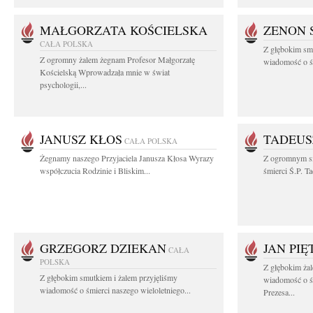
MAŁGORZATA KOŚCIELSKA
ZENON 
CAŁA POLSKA
Z głębokim smu
Z ogromny żalem żegnam Profesor Małgorzatę
wiadomość o śm
Kościelską Wprowadzała mnie w świat
psychologii,...
JANUSZ KŁOS
TADEUS
CAŁA POLSKA
Żegnamy naszego Przyjaciela Janusza Kłosa Wyrazy
Z ogromnym s
współczucia Rodzinie i Bliskim...
śmierci Ś.P. T
GRZEGORZ DZIEKAN
JAN PI
CAŁA
POLSKA
Z głębokim żal
Z głębokim smutkiem i żalem przyjęliśmy
wiadomość o ś
wiadomość o śmierci naszego wieloletniego...
Prezesa...