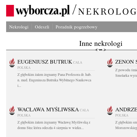
Nekrologi
Odeszli
Poradnik pogrzebowy
Inne nekrologi
EUGENIUSZ BUTRUK
ZENON 
CAŁA
POLSKA
Z powodu śmie
Z głębokim żalem żegnamy Pana Profesora dr. hab.
Smolarka wyraz
n. med. Eugeniusza Butruka Wybitnego Naukowca
i...
WACŁAWA MYŚLIWSKA
ANDRZE
CAŁA
POLSKA
POLSKA
Z głębokim żalem żegnamy Wacławę Myśliwską z
Z głębokim sm
domu Stec która odeszła 4 sierpnia w wieku...
Morozowskiego 