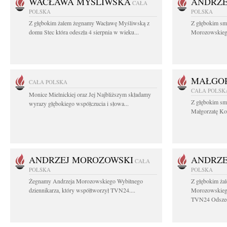
WACŁAWA MYŚLIWSKA
ANDRZE
CAŁA
POLSKA
POLSKA
Z głębokim żalem żegnamy Wacławę Myśliwską z
Z głębokim sm
domu Stec która odeszła 4 sierpnia w wieku...
Morozowskiego 
MAŁGOR
CAŁA POLSKA
CAŁA POLSK
Monice Mielnickiej oraz Jej Najbliższym składamy
Z głębokim sm
wyrazy głębokiego współczucia i słowa...
Małgorzatę Koś
ANDRZEJ MOROZOWSKI
ANDRZE
CAŁA
POLSKA
POLSKA
Żegnamy Andrzeja Morozowskiego Wybitnego
Z głębokim ża
dziennikarza, który współtworzył TVN24....
Morozowskiego
TVN24 Odszed