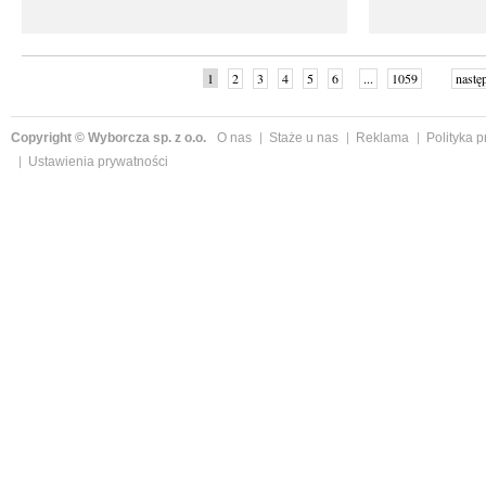
1
2
3
4
5
6
...
1059
nastę
Copyright © Wyborcza sp. z o.o.
O nas
Staże u nas
Reklama
Polityka 
Ustawienia prywatności