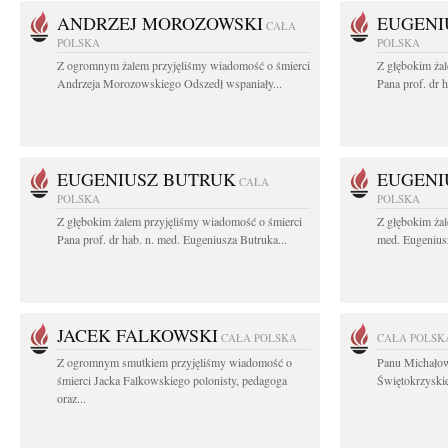
ANDRZEJ MOROZOWSKI
EUGENI
CAŁA
POLSKA
POLSKA
Z ogromnym żalem przyjęliśmy wiadomość o śmierci
Z głębokim ża
Andrzeja Morozowskiego Odszedł wspaniały...
Pana prof. dr 
EUGENIUSZ BUTRUK
EUGENI
CAŁA
POLSKA
POLSKA
Z głębokim żalem przyjęliśmy wiadomość o śmierci
Z głębokim żal
Pana prof. dr hab. n. med. Eugeniusza Butruka...
med. Eugeniusz
JACEK FALKOWSKI
CAŁA POLSKA
CAŁA POLSK
Z ogromnym smutkiem przyjęliśmy wiadomość o
Panu Michało
śmierci Jacka Falkowskiego polonisty, pedagoga
Świętokrzyskie
oraz...