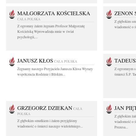
MAŁGORZATA KOŚCIELSKA
ZENON 
CAŁA POLSKA
Z głębokim smu
Z ogromny żalem żegnam Profesor Małgorzatę
wiadomość o śm
Kościelską Wprowadzała mnie w świat
psychologii,...
JANUSZ KŁOS
TADEUS
CAŁA POLSKA
Żegnamy naszego Przyjaciela Janusza Kłosa Wyrazy
Z ogromnym s
współczucia Rodzinie i Bliskim...
śmierci Ś.P. T
GRZEGORZ DZIEKAN
JAN PI
CAŁA
POLSKA
Z głębokim żal
Z głębokim smutkiem i żalem przyjęliśmy
wiadomość o ś
wiadomość o śmierci naszego wieloletniego...
Prezesa...