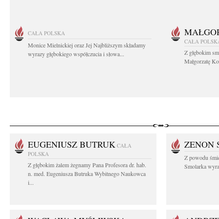
MAŁGOR
CAŁA POLSKA
CAŁA POLSK
Monice Mielnickiej oraz Jej Najbliższym składamy
Z głębokim sm
wyrazy głębokiego współczucia i słowa...
Małgorzatę Koś
EUGENIUSZ BUTRUK
ZENON 
CAŁA
POLSKA
Z powodu śmie
Z głębokim żalem żegnamy Pana Profesora dr. hab.
Smolarka wyraz
n. med. Eugeniusza Butruka Wybitnego Naukowca
i...