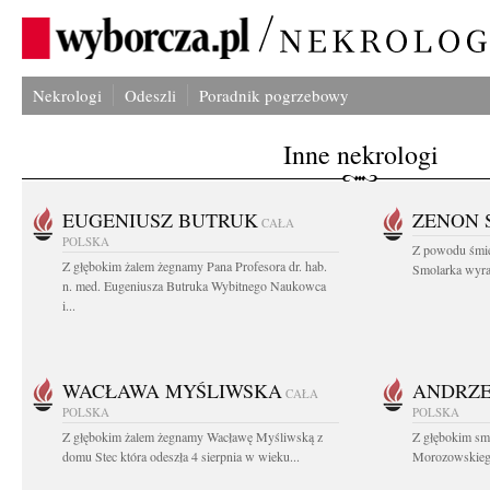
Nekrologi
Odeszli
Poradnik pogrzebowy
Inne nekrologi
EUGENIUSZ BUTRUK
ZENON 
CAŁA
POLSKA
Z powodu śmie
Z głębokim żalem żegnamy Pana Profesora dr. hab.
Smolarka wyraz
n. med. Eugeniusza Butruka Wybitnego Naukowca
i...
WACŁAWA MYŚLIWSKA
ANDRZE
CAŁA
POLSKA
POLSKA
Z głębokim żalem żegnamy Wacławę Myśliwską z
Z głębokim sm
domu Stec która odeszła 4 sierpnia w wieku...
Morozowskiego 