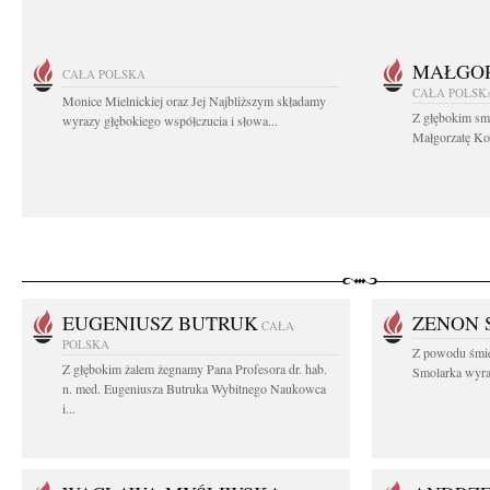
MAŁGOR
CAŁA POLSKA
CAŁA POLSK
Monice Mielnickiej oraz Jej Najbliższym składamy
Z głębokim sm
wyrazy głębokiego współczucia i słowa...
Małgorzatę Koś
EUGENIUSZ BUTRUK
ZENON 
CAŁA
POLSKA
Z powodu śmie
Z głębokim żalem żegnamy Pana Profesora dr. hab.
Smolarka wyraz
n. med. Eugeniusza Butruka Wybitnego Naukowca
i...