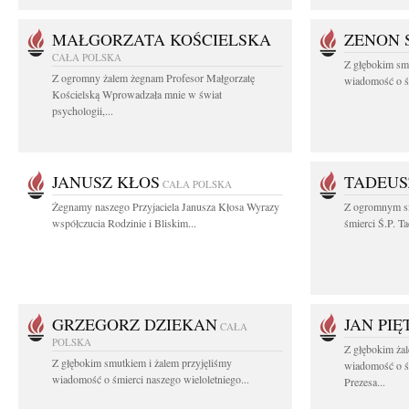
MAŁGORZATA KOŚCIELSKA
ZENON 
CAŁA POLSKA
Z głębokim smu
Z ogromny żalem żegnam Profesor Małgorzatę
wiadomość o śm
Kościelską Wprowadzała mnie w świat
psychologii,...
JANUSZ KŁOS
TADEUS
CAŁA POLSKA
Żegnamy naszego Przyjaciela Janusza Kłosa Wyrazy
Z ogromnym s
współczucia Rodzinie i Bliskim...
śmierci Ś.P. T
GRZEGORZ DZIEKAN
JAN PI
CAŁA
POLSKA
Z głębokim żal
Z głębokim smutkiem i żalem przyjęliśmy
wiadomość o ś
wiadomość o śmierci naszego wieloletniego...
Prezesa...