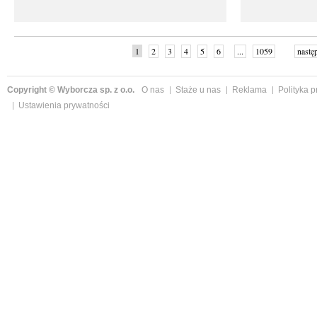
1
2
3
4
5
6
...
1059
nastę
Copyright © Wyborcza sp. z o.o.
O nas
Staże u nas
Reklama
Polityka 
Ustawienia prywatności