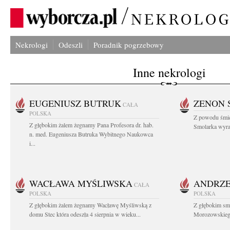
Nekrologi
Odeszli
Poradnik pogrzebowy
Inne nekrologi
EUGENIUSZ BUTRUK
ZENON 
CAŁA
POLSKA
Z powodu śmie
Z głębokim żalem żegnamy Pana Profesora dr. hab.
Smolarka wyraz
n. med. Eugeniusza Butruka Wybitnego Naukowca
i...
WACŁAWA MYŚLIWSKA
ANDRZE
CAŁA
POLSKA
POLSKA
Z głębokim żalem żegnamy Wacławę Myśliwską z
Z głębokim sm
domu Stec która odeszła 4 sierpnia w wieku...
Morozowskiego 