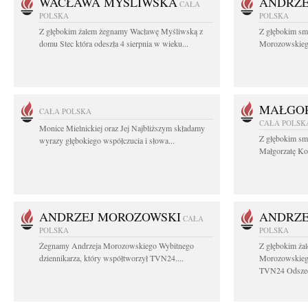
WACŁAWA MYŚLIWSKA
ANDRZE
CAŁA
POLSKA
POLSKA
Z głębokim żalem żegnamy Wacławę Myśliwską z
Z głębokim sm
domu Stec która odeszła 4 sierpnia w wieku...
Morozowskiego 
MAŁGOR
CAŁA POLSKA
CAŁA POLSK
Monice Mielnickiej oraz Jej Najbliższym składamy
Z głębokim sm
wyrazy głębokiego współczucia i słowa...
Małgorzatę Koś
ANDRZEJ MOROZOWSKI
ANDRZE
CAŁA
POLSKA
POLSKA
Żegnamy Andrzeja Morozowskiego Wybitnego
Z głębokim ża
dziennikarza, który współtworzył TVN24....
Morozowskiego
TVN24 Odszed