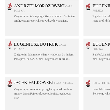
ANDRZEJ MOROZOWSKI
EUGENI
CAŁA
POLSKA
POLSKA
Z ogromnym żalem przyjęliśmy wiadomość o śmierci
Z głębokim ża
Andrzeja Morozowskiego Odszedł wspaniały...
Pana prof. dr 
EUGENIUSZ BUTRUK
EUGENI
CAŁA
POLSKA
POLSKA
Z głębokim żalem przyjęliśmy wiadomość o śmierci
Z głębokim żal
Pana prof. dr hab. n. med. Eugeniusza Butruka...
med. Eugeniusz
JACEK FALKOWSKI
CAŁA POLSKA
CAŁA POLSK
Z ogromnym smutkiem przyjęliśmy wiadomość o
Panu Michało
śmierci Jacka Falkowskiego polonisty, pedagoga
Świętokrzyskie
oraz...