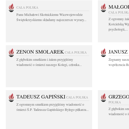
MAŁGOR
CAŁA POLSKA
CAŁA POLSK
Panu Michałowi Skotnickiemu Wicewojewodzie
Z ogromny żal
Świętokrzyskiemu składamy najszczersze wyrazy...
Kościelską Wp
psychologii,...
ZENON SMOLAREK
JANUSZ
CAŁA POLSKA
Z głębokim smutkiem i żalem przyjęliśmy
Żegnamy nasze
wiadomość o śmierci naszego Kolegi, członka...
współczucia Ro
TADEUSZ GAPIŃSKI
GRZEGO
CAŁA POLSKA
POLSKA
Z ogromnym smutkiem przyjęliśmy wiadomość o
Z głębokim smu
śmierci Ś.P. Tadeusza Gapińskiego Byłego piłkarza...
wiadomość o śm