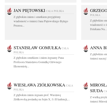
JAN PIĘTOWSKI
GRZEGO
CAŁA POLSKA
POLSKA
Z głębokim żalem i smutkiem przyjęliśmy
Z głębokim smu
wiadomość o śmierci Jana Piętowskiego Byłego
wiadomość o ś
Prezesa...
Dziekana Na...
STANISŁAW GOMUŁKA
ANNA B
CAŁA
POLSKA
Z głębokim sm
Z głębokim smutkiem i żalem żegnamy Pana
śmierci naszej
Profesora Stanisława Gomułkę Głównego
Ekonomistę...
WIESŁAWA ZIÓŁKOWSKA
MIROSŁ
CAŁA
POLSKA
SIUDA
CA
Z głębokim żalem żegnam prof. Wiesławę
Z wielką przyk
Ziółkowską posłankę na Sejm X, I i II kadencji,...
śmierci Miros