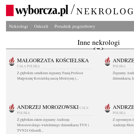
Nekrologi
Odeszli
Poradnik pogrzebowy
Inne nekrologi
MAŁGORZATA KOŚCIELSKA
ANDRZE
CAŁA POLSKA
POLSKA
Z głębokim smutkiem żegnamy Panią Profesor
Żegnamy Andr
Małgorzatę Kościelską naszą Mistrzynię i...
dziennikarza, 
ANDRZEJ MOROZOWSKI
ANDRZE
CAŁA
POLSKA
POLSKA
Z głębokim żalem żegnamy Andrzeja
Z ogromnym ża
Morozowskiego wieloletniego dziennikarza TVN i
Andrzeja Moro
TVN24 Odszedł...