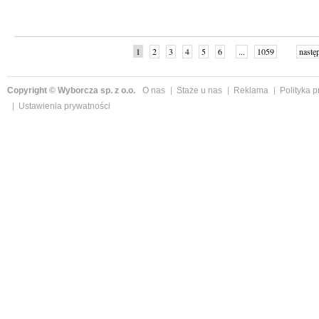
1
2
3
4
5
6
...
1059
nastę
Copyright © Wyborcza sp. z o.o.
O nas
Staże u nas
Reklama
Polityka 
Ustawienia prywatności