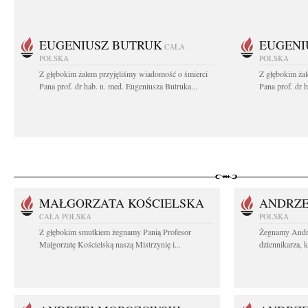
EUGENIUSZ BUTRUK
EUGENI
CAŁA
POLSKA
POLSKA
Z głębokim żalem przyjęliśmy wiadomość o śmierci
Z głębokim ża
Pana prof. dr hab. n. med. Eugeniusza Butruka...
Pana prof. dr 
MAŁGORZATA KOŚCIELSKA
ANDRZE
CAŁA POLSKA
POLSKA
Z głębokim smutkiem żegnamy Panią Profesor
Żegnamy Andr
Małgorzatę Kościelską naszą Mistrzynię i...
dziennikarza, 