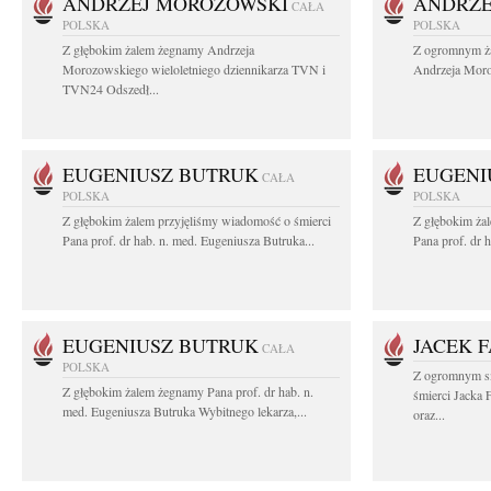
ANDRZEJ MOROZOWSKI
ANDRZE
CAŁA
POLSKA
POLSKA
Z głębokim żalem żegnamy Andrzeja
Z ogromnym ża
Morozowskiego wieloletniego dziennikarza TVN i
Andrzeja Moro
TVN24 Odszedł...
EUGENIUSZ BUTRUK
EUGENI
CAŁA
POLSKA
POLSKA
Z głębokim żalem przyjęliśmy wiadomość o śmierci
Z głębokim ża
Pana prof. dr hab. n. med. Eugeniusza Butruka...
Pana prof. dr 
EUGENIUSZ BUTRUK
JACEK 
CAŁA
POLSKA
Z ogromnym s
Z głębokim żalem żegnamy Pana prof. dr hab. n.
śmierci Jacka 
med. Eugeniusza Butruka Wybitnego lekarza,...
oraz...