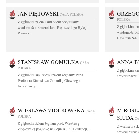
JAN PIĘTOWSKI
GRZEGO
CAŁA POLSKA
POLSKA
Z głębokim żalem i smutkiem przyjęliśmy
Z głębokim smu
wiadomość o śmierci Jana Piętowskiego Byłego
wiadomość o ś
Prezesa...
Dziekana Na...
STANISŁAW GOMUŁKA
ANNA B
CAŁA
POLSKA
Z głębokim sm
Z głębokim smutkiem i żalem żegnamy Pana
śmierci naszej
Profesora Stanisława Gomułkę Głównego
Ekonomistę...
WIESŁAWA ZIÓŁKOWSKA
MIROSŁ
CAŁA
POLSKA
SIUDA
CA
Z głębokim żalem żegnam prof. Wiesławę
Z wielką przyk
Ziółkowską posłankę na Sejm X, I i II kadencji,...
śmierci Miros