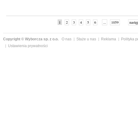
1
2
3
4
5
6
...
1059
nastę
Copyright © Wyborcza sp. z o.o.
O nas
Staże u nas
Reklama
Polityka 
Ustawienia prywatności