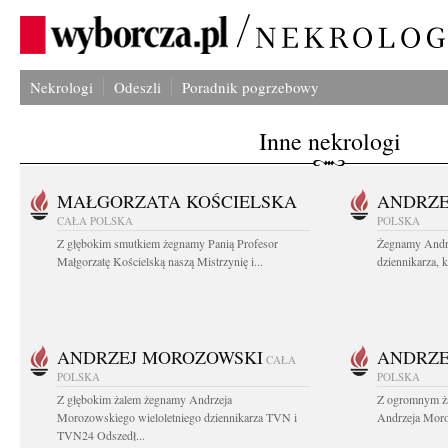
Nekrologi
Odeszli
Poradnik pogrzebowy
Inne nekrologi
MAŁGORZATA KOŚCIELSKA
ANDRZE
CAŁA POLSKA
POLSKA
Z głębokim smutkiem żegnamy Panią Profesor
Żegnamy Andr
Małgorzatę Kościelską naszą Mistrzynię i...
dziennikarza, 
ANDRZEJ MOROZOWSKI
ANDRZE
CAŁA
POLSKA
POLSKA
Z głębokim żalem żegnamy Andrzeja
Z ogromnym ża
Morozowskiego wieloletniego dziennikarza TVN i
Andrzeja Moro
TVN24 Odszedł...